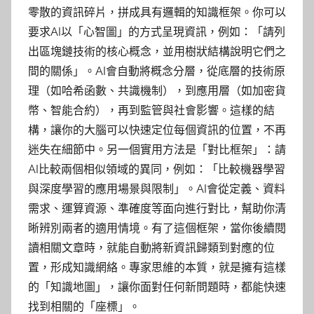
零散的資訊碎片，拼成具有邏輯的知識框架。你可以
要求AI以「心智圖」的方式呈現資訊，例如：「請列
出區塊鏈技術的核心概念，並用樹狀結構說明它們之
間的關係」。AI會自動將概念分層，從底層的技術原
理（如哈希函數、共識機制），到應用層（如加密貨
幣、智能合約），再到監管與社會影響。這樣的結
構，讓你的大腦可以快速定位每個資訊的位置，不再
迷失在細節中。另一個實用方法是「對比框架」：請
AI比較兩個相似領域的異同，例如：「比較機器學習
與深度學習的應用場景與限制」。AI會從定義、資料
需求、運算資源、準確度等面向進行對比，幫助你清
晰辨別兩者的適用情境。有了這個框架，當你後續閱
讀相關文章時，就能自動將新資訊歸類到對應的位
置，形成知識網絡。專家思維的本質，就是擁有這樣
的「知識地圖」，讓你面對任何新問題時，都能快速
找到相關的「座標」。