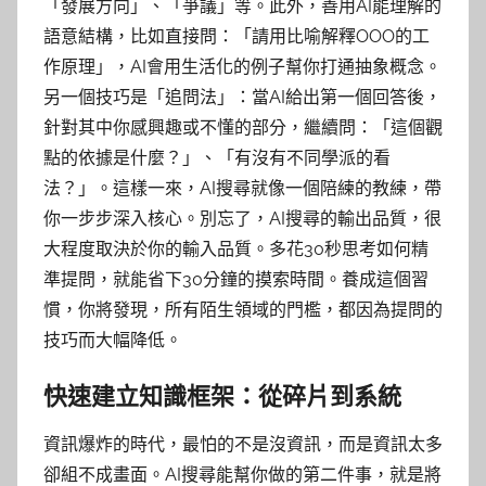
「發展方向」、「爭議」等。此外，善用AI能理解的
語意結構，比如直接問：「請用比喻解釋OOO的工
作原理」，AI會用生活化的例子幫你打通抽象概念。
另一個技巧是「追問法」：當AI給出第一個回答後，
針對其中你感興趣或不懂的部分，繼續問：「這個觀
點的依據是什麼？」、「有沒有不同學派的看
法？」。這樣一來，AI搜尋就像一個陪練的教練，帶
你一步步深入核心。別忘了，AI搜尋的輸出品質，很
大程度取決於你的輸入品質。多花30秒思考如何精
準提問，就能省下30分鐘的摸索時間。養成這個習
慣，你將發現，所有陌生領域的門檻，都因為提問的
技巧而大幅降低。
快速建立知識框架：從碎片到系統
資訊爆炸的時代，最怕的不是沒資訊，而是資訊太多
卻組不成畫面。AI搜尋能幫你做的第二件事，就是將