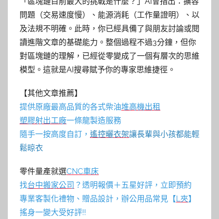
「區塊鏈目前最大的挑戰是什麼？」AI會指出：擴容
問題（交易速度慢）、能源消耗（工作量證明）、以
及法規不明確。此時，你已經具備了與朋友討論或閱
讀進階文章的基礎能力。整個過程不過3分鐘，但你
對區塊鏈的理解，已經從零變成了一個有層次的思維
模型。這就是AI搜尋賦予你的專家思維捷徑。
【其他文章推薦】
提供原廠最高品質的各式柴油
堆高機
出租
塑膠射出工廠
一條龍製造服務
隨手一按高度自訂，
遙控曬衣架
讓長輩與小孩都能輕
鬆晾衣
零件量產就選
CNC車床
找
台中搬家公司
？透明報價＋五星好評，立即預約
專業客製化禮物、贈品設計，辦公用品常見【
L夾
】
搖身一變大受好評!!