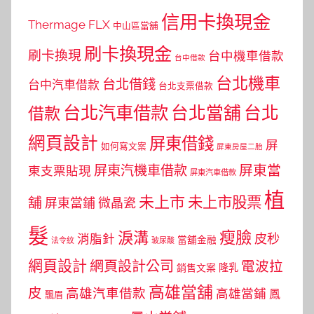
信用卡換現金
Thermage FLX
中山區當舖
刷卡換現金
刷卡換現
台中機車借款
台中借款
台北機車
台北借錢
台中汽車借款
台北支票借款
台北汽車借款
台北當舖
台北
借款
網頁設計
屏東借錢
屏
如何寫文案
屏東房屋二胎
屏東當
屏東汽機車借款
東支票貼現
屏東汽車借款
植
未上市
未上市股票
舖
屏東當鋪
微晶瓷
髮
瘦臉
淚溝
皮秒
消脂針
當舖金融
法令紋
玻尿酸
網頁設計
網頁設計公司
電波拉
銷售文案
隆乳
高雄當舖
皮
高雄汽車借款
高雄當鋪
鳳
飄眉