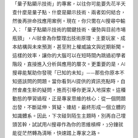
「量子點顯示技術」的專案，以往你可能要先花半天
查什麼是量子點、什麼是顯示技術、兩者如何結合，
然後再拚命找應用案例。現在，你只需在AI搜尋中輸
入：「量子點顯示技術的關鍵技術、優勢與目前市場
瓶頸」，AI就會為你整理出技術原理、主要玩家、成
本結構與未來預測，甚至附上權威論文與近期新聞。
這樣的效率，讓你的大腦可以在短時間內跳過初學者
階段，直接進入分析與應用的層次。更重要的是，AI
搜尋能幫助你發現「已知的未知」——那些你原本不
知道該問的問題。當你看到AI提供的資訊亮點時，自
然會產生新的疑問，進而引導你更深入地探索。這種
動態的學習過程，正是專家思維的核心：從一個問題
出發，不斷延伸、質疑、連結，最終形成一個立體的
知識體系。因此，下次碰到陌生主題時，別再自己埋
頭苦幹，試試用AI搜尋作為你的思維槓桿，3分鐘就
能從茫然轉為清晰，快速踏上專家之路。