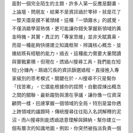
面對一個完全陌生的主題，許多人第一反應是翻書、
上論壇、問朋友，結果不是資訊過於零碎，就是花了
一整天還是摸不著頭緒。這種「一頭霧水」的感覺，
不僅消磨學習熱情，更可能讓你錯失掌握新領域的黃
金時機。其實，真正的「專家思維」並非天賦異稟，
而是一種能夠快速建立知識框架、辨識核心概念、並
連結既有經驗的能力。過去，這種能力需要大量閱讀
與實戰累積，但現在，透過AI搜尋工具，我們能在短
短3分鐘內，跳過冗長的資訊篩選過程，直接進入專
家級別的思考模式。關鍵在於，AI搜尋不只是幫你
「找答案」，它還能根據你的提問，自動提煉出概念
之間的關聯、最新趨勢與潛在爭議，讓你像一位資深
顧問一樣，迅速掌握一個領域的全局。特別是當你遇
上跨領域的議題時，傳統搜尋往往陷入名詞解釋的泥
沼，而AI搜尋則能透過語意理解與歸納，幫你建立一
個有層次的知識地圖。例如，你突然被指派負責一個