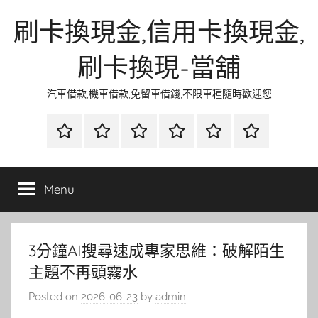
Skip
刷卡換現金,信用卡換現金,
to
content
刷卡換現-當舖
汽車借款,機車借款,免留車借錢,不限車種隨時歡迎您
首
當
網
流
環
聯
頁
鋪
路
行
保
合
金
資
時
清
徵
Menu
融
訊
尚
潔
信
3分鐘AI搜尋速成專家思維：破解陌生
主題不再頭霧水
Posted on
2026-06-23
by
admin