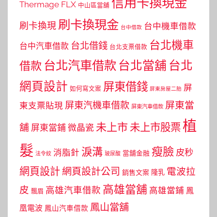
信用卡換現金
Thermage FLX
中山區當舖
刷卡換現金
刷卡換現
台中機車借款
台中借款
台北機車
台北借錢
台中汽車借款
台北支票借款
台北汽車借款
台北當舖
台北
借款
網頁設計
屏東借錢
屏
如何寫文案
屏東房屋二胎
屏東當
屏東汽機車借款
東支票貼現
屏東汽車借款
植
未上市
未上市股票
舖
屏東當鋪
微晶瓷
髮
瘦臉
淚溝
皮秒
消脂針
當舖金融
法令紋
玻尿酸
網頁設計
網頁設計公司
電波拉
銷售文案
隆乳
高雄當舖
皮
高雄汽車借款
高雄當鋪
鳳
飄眉
鳳山當舖
凰電波
鳳山汽車借款