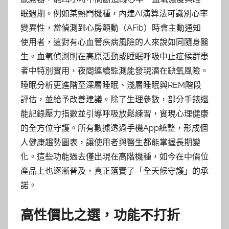
眠週期。例如某熱門機種，內建AI演算法可識別心率
變異性，當偵測到心房顫動（AFib）時會主動通知
使用者，這對有心血管疾病風險的人來說如同隨身醫
生。血氧偵測則在高原活動或睡眠呼吸中止症候群患
者中特別實用，夜間連續監測能發現潛在缺氧風險。
睡眠分析更進階至深層睡眠、淺層睡眠與REM階段
評估，並給予改善建議。除了生理參數，部分手錶還
能記錄壓力指數並引導呼吸放鬆練習，實現心理健康
的全方位守護。所有數據透過手機App統整，形成個
人健康趨勢圖表，讓使用者與醫生都能掌握長期變
化。這些功能過去僅出現在高階機種，如今在中價位
產品上也逐漸普及，真正落實了「全天候守護」的承
諾。
高性價比之選，功能不打折