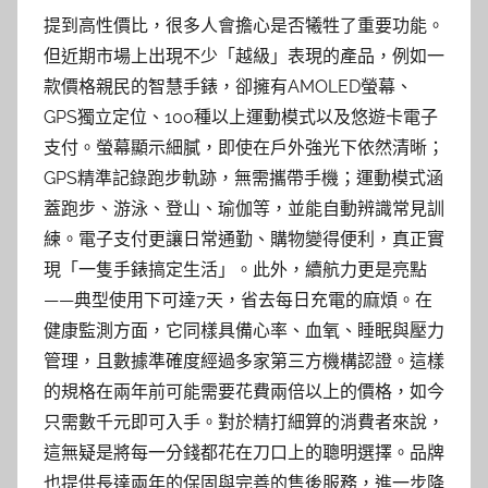
提到高性價比，很多人會擔心是否犧牲了重要功能。
但近期市場上出現不少「越級」表現的產品，例如一
款價格親民的智慧手錶，卻擁有AMOLED螢幕、
GPS獨立定位、100種以上運動模式以及悠遊卡電子
支付。螢幕顯示細膩，即使在戶外強光下依然清晰；
GPS精準記錄跑步軌跡，無需攜帶手機；運動模式涵
蓋跑步、游泳、登山、瑜伽等，並能自動辨識常見訓
練。電子支付更讓日常通勤、購物變得便利，真正實
現「一隻手錶搞定生活」。此外，續航力更是亮點
——典型使用下可達7天，省去每日充電的麻煩。在
健康監測方面，它同樣具備心率、血氧、睡眠與壓力
管理，且數據準確度經過多家第三方機構認證。這樣
的規格在兩年前可能需要花費兩倍以上的價格，如今
只需數千元即可入手。對於精打細算的消費者來說，
這無疑是將每一分錢都花在刀口上的聰明選擇。品牌
也提供長達兩年的保固與完善的售後服務，進一步降