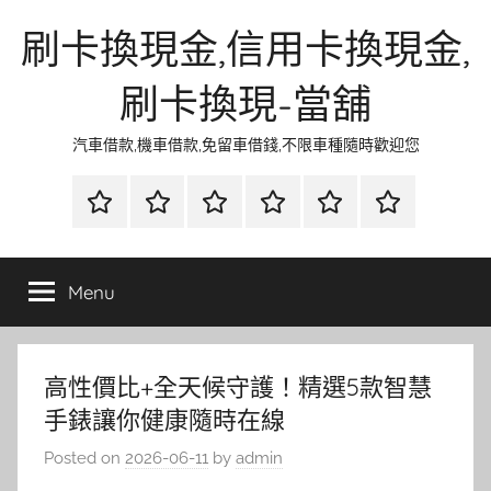
Skip
刷卡換現金,信用卡換現金,
to
content
刷卡換現-當舖
汽車借款,機車借款,免留車借錢,不限車種隨時歡迎您
首
當
網
流
環
聯
頁
鋪
路
行
保
合
金
資
時
清
徵
Menu
融
訊
尚
潔
信
高性價比+全天候守護！精選5款智慧
手錶讓你健康隨時在線
Posted on
2026-06-11
by
admin