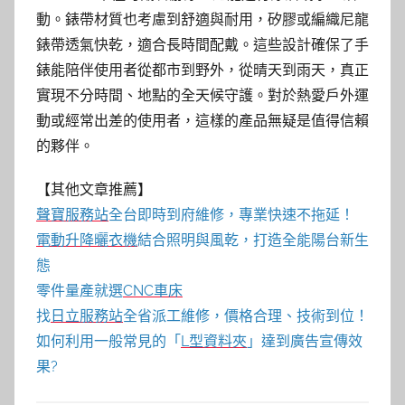
動。錶帶材質也考慮到舒適與耐用，矽膠或編織尼龍
錶帶透氣快乾，適合長時間配戴。這些設計確保了手
錶能陪伴使用者從都市到野外，從晴天到雨天，真正
實現不分時間、地點的全天候守護。對於熱愛戶外運
動或經常出差的使用者，這樣的產品無疑是值得信賴
的夥伴。
【其他文章推薦】
聲寶服務站
全台即時到府維修，專業快速不拖延！
電動升降曬衣機
結合照明與風乾，打造全能陽台新生
態
零件量產就選
CNC車床
找
日立服務站
全省派工維修，價格合理、技術到位！
如何利用一般常見的「
L型資料夾
」達到廣告宣傳效
果?