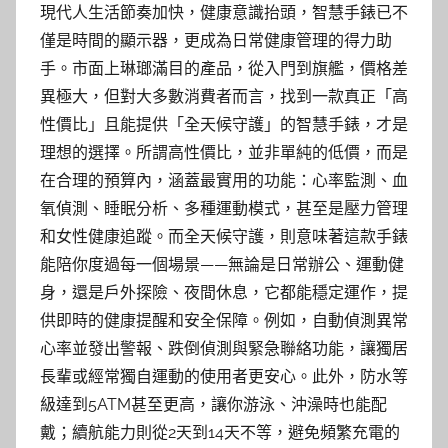
現代人生活節奏加快，健康意識抬頭，智慧手錶已不
僅是時間的顯示器，更成為日常健康管理的得力助
手。市面上琳瑯滿目的產品，從入門到旗艦，價格差
異極大，但對大多數消費者而言，找到一款真正「高
性價比」且能提供「全天候守護」的智慧手錶，才是
理想的選擇。所謂高性價比，並非單純的低價，而是
在合理的預算內，涵蓋最實用的功能：心率監測、血
氧偵測、睡眠分析、多種運動模式，甚至是壓力管理
和女性健康追蹤。而全天候守護，則意味著這款手錶
能陪你度過每一個場景——無論是日常辦公、運動健
身，還是戶外探險、夜間休息，它都能穩定運作，提
供即時的健康提醒和安全保障。例如，自動偵測異常
心率並發出警報、跌倒偵測與緊急聯絡功能，讓獨居
長輩或經常獨自運動的使用者更安心。此外，防水等
級達到5ATM甚至更高，讓你游泳、沖澡時也能配
戴；續航能力則從2天到14天不等，避免頻繁充電的