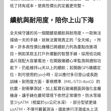
低了持有成本，使高性價比的定義更完整。
續航與耐用度，陪你上山下海
全天候守護的另一個關鍵是續航與耐用度。一款無法
撐過一天的手錶，就無法實現真正的「全天候」。所
幸，許多高性價比機種已將續航力列為重點改進項
目。例如某款主打戶外運動的智慧手錶，採用低功耗
晶片搭配大容量電池，在開啟連續心率監測與通知功
能下，仍能維持14天以上的續航；若開啟GPS連續定
位，則可使用約30小時，足以應付多日登山或長跑
訓練。耐用度方面，軍規標準（MIL-STD-810G）的
抗震、耐衝擊測試，加上藍寶石玻璃鏡面與強化金屬
機身，讓手錶在嚴苛環境下依然正常運作。防水等級
至少5ATM（相當於50公尺水深），部分型號更達
10ATM，不僅可戴著游泳，還能進行浮潛或水上活