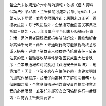
若企業未依規定於72小時內通報，依據《個人資料
保護法》第48條，主管機關可處新台幣5萬元以上50
萬元以下罰鍰，並責令限期改正；屆期未改正者，得
按次處罰。除行政罰鍰外，企業還可能面臨民事集體
訴訟。例如，2022年某電商平台因未及時通報個資
外泄，遭消費者團體提起損害賠償訴訟，最終和解金
額高達千萬元。此外，未通報行為可能被視為故意或
重大過失，導致企業負責人須負連帶賠償責任。值得
注意的是，若駭客攻擊事件涉及國安或重大社會秩
序，企業未通報還可能觸犯《資通安全管理法》，刑
責加重。因此，企業不應存有僥倖心態，應建立明確
的通報作業程序，並確保內部員工了解相關義務。法
律顧問建議，企業應將通報列為資安事件標準作業流
程的必備環節，並委託外部資安公司協助進行事后鑒
識，以符合主管機關要求。