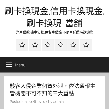
Skip
刷卡換現金,信用卡換現金,
to
content
刷卡換現-當舖
汽車借款,機車借款,免留車借錢,不限車種隨時歡迎您
首
當
網
流
環
聯
頁
鋪
路
行
保
合
金
資
時
清
徵
Menu
融
訊
尚
潔
信
駭客入侵企業個資外泄，依法通報主
管機關不可不知的三大重點
Posted on
2026-07-07
by
admin