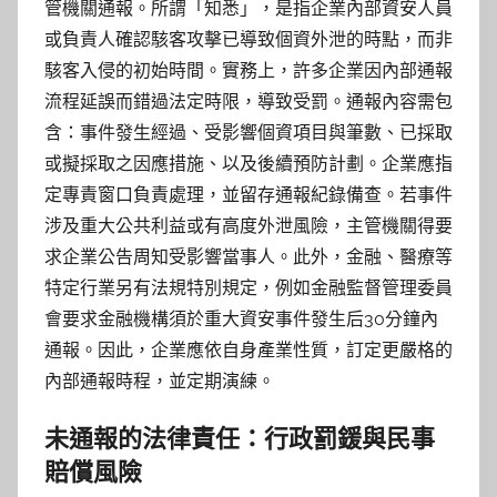
管機關通報。所謂「知悉」，是指企業內部資安人員
或負責人確認駭客攻擊已導致個資外泄的時點，而非
駭客入侵的初始時間。實務上，許多企業因內部通報
流程延誤而錯過法定時限，導致受罰。通報內容需包
含：事件發生經過、受影響個資項目與筆數、已採取
或擬採取之因應措施、以及後續預防計劃。企業應指
定專責窗口負責處理，並留存通報紀錄備查。若事件
涉及重大公共利益或有高度外泄風險，主管機關得要
求企業公告周知受影響當事人。此外，金融、醫療等
特定行業另有法規特別規定，例如金融監督管理委員
會要求金融機構須於重大資安事件發生后30分鐘內
通報。因此，企業應依自身產業性質，訂定更嚴格的
內部通報時程，並定期演練。
未通報的法律責任：行政罰鍰與民事
賠償風險