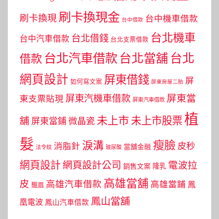
刷卡換現金
刷卡換現
台中機車借款
台中借款
台北機車
台北借錢
台中汽車借款
台北支票借款
台北汽車借款
台北當舖
台北
借款
網頁設計
屏東借錢
屏
如何寫文案
屏東房屋二胎
屏東當
屏東汽機車借款
東支票貼現
屏東汽車借款
植
未上市
未上市股票
舖
屏東當鋪
微晶瓷
髮
瘦臉
淚溝
皮秒
消脂針
當舖金融
法令紋
玻尿酸
網頁設計
網頁設計公司
電波拉
銷售文案
隆乳
高雄當舖
皮
高雄汽車借款
高雄當鋪
鳳
飄眉
鳳山當舖
凰電波
鳳山汽車借款