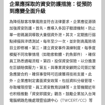
企業應採取的資安防護措施：從預防
到應變全面升級
為降低駭客攻擊風險並符合法律要求，企業應從源頭
加強資安防護。首先，應導入多因子驗證機制，防止
單一密碼漏洞導致大量個資外泄。其次，定期進行弱
點掃描與滲透測試，每年至少一次，並針對高風險項
目立即修補。第三，建立資安事件演練制度，每季度
模擬不同攻擊情境（如勒索軟體、釣魚郵件），確保
員工熟悉通報流程。第四，投保資安保險，以分擔潛
在巨額賠償壓力。第五，與專業資安顧問公司簽訂緊
急應變合約，確保事發時可迅速獲得技術支援。此
外，企業應制定書面資安政策，包括資料分級管理、
存取權限控管、員工資安教育訓練等。主管機關近年
也积極推動「資安即國安」觀念，鼓勵企業加入台灣
電腦網路危機處理暨協調中心（TWCERT/CC）等