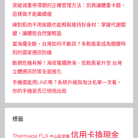
突破減重停滯期的正確管理方法：別再讓體重卡關，
這樣做才能繼續瘦
練對肌肉不用挨餓也能輕鬆維持好身材：掌握代謝關
鍵，讓體態自然變輕盈
當海纜全斷，台灣如何不斷訊？多軌衛星成為關鍵時
刻的國家通訊防線
斷網危機有解！海底電纜跨海、低軌衛星升空 台灣
立體通訊防禦全面進化
手機還能用LINE嗎？系統升級與淘汰名單一次看，
你的手機是否已悄悄出局
標籤
信用卡換現金
Thermage FLX
中山區當舖