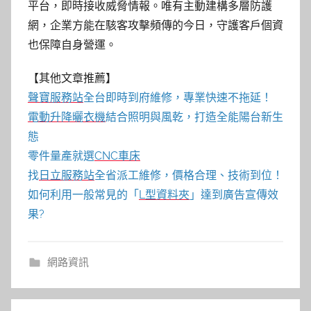
平台，即時接收威脅情報。唯有主動建構多層防護
網，企業方能在駭客攻擊頻傳的今日，守護客戶個資
也保障自身營運。
【其他文章推薦】
聲寶服務站
全台即時到府維修，專業快速不拖延！
電動升降曬衣機
結合照明與風乾，打造全能陽台新生
態
零件量產就選
CNC車床
找
日立服務站
全省派工維修，價格合理、技術到位！
如何利用一般常見的「
L型資料夾
」達到廣告宣傳效
果?
網路資訊
文