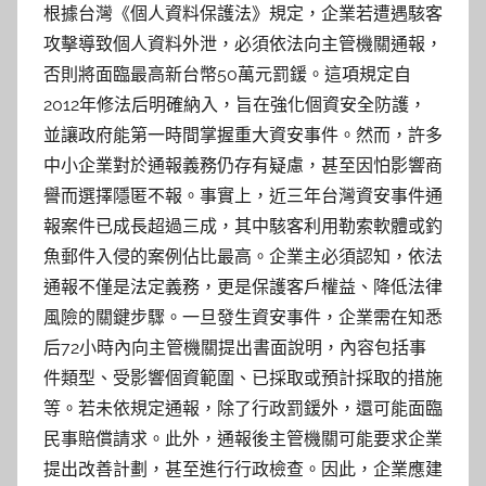
根據台灣《個人資料保護法》規定，企業若遭遇駭客
攻擊導致個人資料外泄，必須依法向主管機關通報，
否則將面臨最高新台幣50萬元罰鍰。這項規定自
2012年修法后明確納入，旨在強化個資安全防護，
並讓政府能第一時間掌握重大資安事件。然而，許多
中小企業對於通報義務仍存有疑慮，甚至因怕影響商
譽而選擇隱匿不報。事實上，近三年台灣資安事件通
報案件已成長超過三成，其中駭客利用勒索軟體或釣
魚郵件入侵的案例佔比最高。企業主必須認知，依法
通報不僅是法定義務，更是保護客戶權益、降低法律
風險的關鍵步驟。一旦發生資安事件，企業需在知悉
后72小時內向主管機關提出書面說明，內容包括事
件類型、受影響個資範圍、已採取或預計採取的措施
等。若未依規定通報，除了行政罰鍰外，還可能面臨
民事賠償請求。此外，通報後主管機關可能要求企業
提出改善計劃，甚至進行行政檢查。因此，企業應建