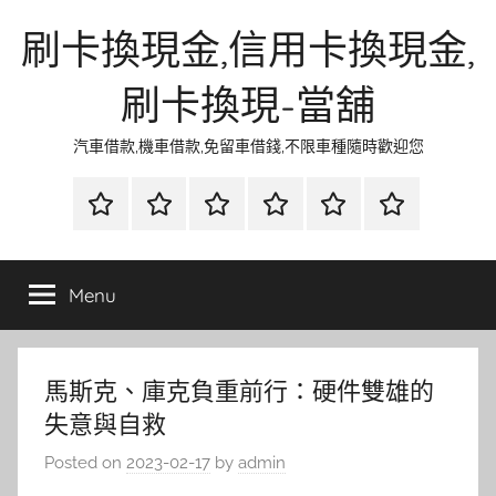
Skip
刷卡換現金,信用卡換現金,
to
content
刷卡換現-當舖
汽車借款,機車借款,免留車借錢,不限車種隨時歡迎您
首
當
網
流
環
聯
頁
鋪
路
行
保
合
金
資
時
清
徵
Menu
融
訊
尚
潔
信
馬斯克、庫克負重前行：硬件雙雄的
失意與自救
Posted on
2023-02-17
by
admin