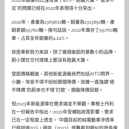
2022年銷量同比僅增長了40%，跑輸大盤。“需求不
足”的問題已經在2022年表現得十分突出。
2022年，產量為1369611輛，銷量為1313851輛，產
銷差額55760輛。換句話說，2022年庫存了55760輛
車，占其全年銷量的4.24%。
就造車新勢力來說，除了幾個後起的基數小的品牌，
蔚小理在交付增速上都沒有跑贏大盤。
發起價格戰後，其他新能源廠商們包括AITO問界、
小鵬、埃安不得不紛紛跟隨降價，就連一直強調“絕
不降價”的蔚來也不惜“打臉”，開啟降價促銷。
但2023年新能源車在需求端並不樂觀。摩根士丹利
在一份報告中指出，2022年受補貼政策影響，需求
已在一定程度上透支。“中國目前的純電動車滲透率
已經超過20%，明年（2023）很難看到類似的增長速