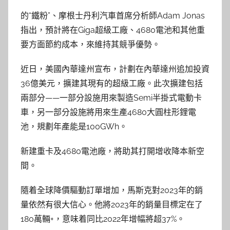
的“鐵粉”、摩根士丹利汽車首席分析師Adam Jonas
指出，預計將在Giga超級工廠、4680電池和其他重
要方面節約成本，來維持其競爭優勢。
近日，美國內華達州宣布，計劃在內華達州追加投資
36億美元，擴建其現有的超級工廠。此次擴建包括
兩部分——一部分設施用來製造Semi半掛式電動卡
車，另一部分設施將用來生產4680大圓柱形鋰電
池，規劃年產能是100GWh。
新建重卡及4680電池廠，將助其打開增收降本新空
間。
隨着全球降價驅動訂單增加，馬斯克對2023年的銷
量依然有很大信心。他將2023年的銷量目標定在了
180萬輛+，意味着同比2022年增幅將超37%。