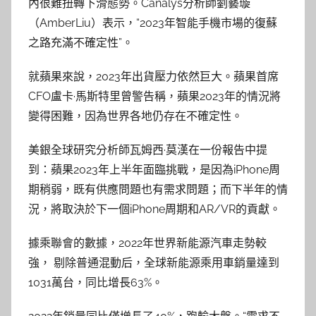
內很難扭轉下滑態勢。Canalys分析師劉藝璇
（AmberLiu）表示，“2023年智能手機市場的復蘇
之路充滿不確定性”。
就蘋果來說，2023年出貨壓力依然巨大。蘋果首席
CFO盧卡·馬斯特里曾警告稱，蘋果2023年的情況將
變得困難，因為世界各地仍存在不確定性。
美銀全球研究分析師瓦姆西·莫漢在一份報告中提
到：蘋果2023年上半年面臨挑戰，是因為iPhone周
期稍弱，既有供應問題也有需求問題；而下半年的情
況，將取決於下一個iPhone周期和AR/VR的貢獻。
據乘聯會的數據，2022年世界新能源汽車走勢較
強， 剔除普通混動后，全球新能源乘用車銷量達到
1031萬台，同比增長63%。