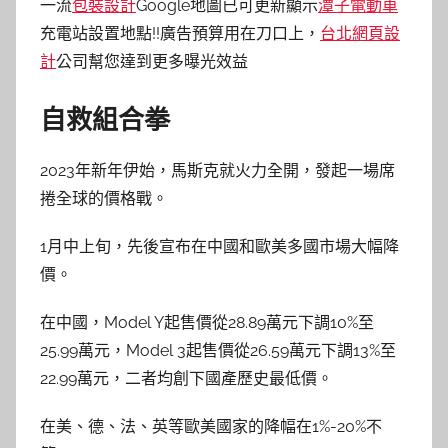
一流
包裝設計
Google地圖已可更新顯示
潭子電動車
充電站設置地點!!廣告預算用在刀口上，
台北網頁設
計
公司幫您達到更多曝光效益
自救組合拳
2023年新年伊始，馬斯克就火力全開，發起一場席
捲全球的價格戰。
1月中上旬，先後宣布在中國和歐美多國市場大幅降
價。
在中國，Model Y起售價從28.89萬元下調10%至
25.99萬元，Model 3起售價從26.59萬元下調13%至
22.99萬元，二者均創下國產歷史最低價。
在美、德、法、英等歐美國家的降幅在1%-20%不