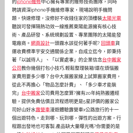
的
iphone維修
中心擁有專業的維修技術團隊，同時
聘請資深iphone手機維修專家，現場說明手機問
題，快速修理，沒修好不收錢住家的頂樓裝
太陽光電
聽說可發揮隔熱功效一線推薦東陽能源擁有核心技
術、產品研發、系統規劃設置、專業團隊的太陽能發
電廠商。
網頁設計
一頭霧水該從何著手呢?
回頭車
貨
運收費標準宇安交通關係企業，自成立迄今，即秉持
著「以誠待人」、「以實處事」的企業信念
台中搬家
公司
教你幾個打包小技巧,輕鬆整理裝箱!還在煩惱搬
家費用要多少哪？台中大展搬家線上試算搬家費用，
從此不再擔心「物品怎麼計費」、「多少車才能裝
完」
台中搬家
公司費用怎麼算?擁有20年純熟搬遷經
驗，提供免費估價且流程透明更是5星評價的搬家公
司好山好水
露營車
漫遊體驗露營車x公路旅行的十一
個出遊特色。走到哪、玩到哪，彈性的出遊方案，行
程跟出發地也可客製,產品缺大量曝光嗎?你需要的是