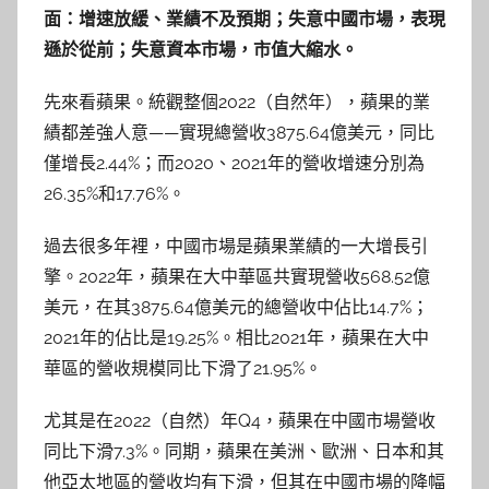
面：增速放緩、業績不及預期；失意中國市場，表現
遜於從前；失意資本市場，市值大縮水。
先來看蘋果。統觀整個2022（自然年），蘋果的業
績都差強人意——實現總營收3875.64億美元，同比
僅增長2.44%；而2020、2021年的營收增速分別為
26.35%和17.76%。
過去很多年裡，中國市場是蘋果業績的一大增長引
擎。2022年，蘋果在大中華區共實現營收568.52億
美元，在其3875.64億美元的總營收中佔比14.7%；
2021年的佔比是19.25%。相比2021年，蘋果在大中
華區的營收規模同比下滑了21.95%。
尤其是在2022（自然）年Q4，蘋果在中國市場營收
同比下滑7.3%。同期，蘋果在美洲、歐洲、日本和其
他亞太地區的營收均有下滑，但其在中國市場的降幅