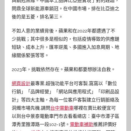
與銷冠無緣。中國本土品牌比亞迪實現了對的趕超，
問鼎全球新能源車銷冠。在中國市場，排在比亞迪之
後的是五菱，排名第三。
不如人意的業績背後，蘋果和在2022年都遭遇了不
少挑戰；其中很多是相似的，包括疫情導致的供應鏈
短缺、成本上升，匯率逆風、多國進入加息周期、地
緣關係緊張等等。
2023年，挑戰依然存在。蘋果和都要想辦法自救。
網頁設計
最專業,超強功能平台可客製,窩窩以「數位
行銷」「品牌經營」「網站與應用程式」「印刷品設
計」等四大主軸，為每一位客戶客製建立行銷脈絡及
洞燭市場先機,請問
台中電動車
哪裡在賣比較便宜可
以到台中景泰電動車門市去看看總店：臺中市潭子區
潭秀里雅潭路一段102-1號。
電動車補助
推薦評價好