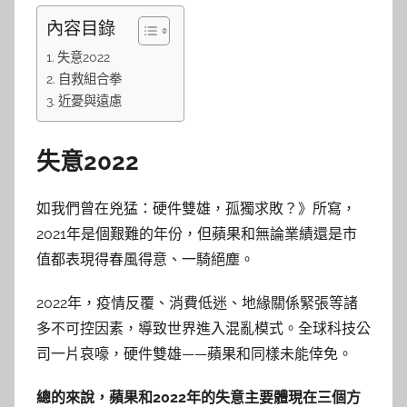
內容目錄
失意2022
自救組合拳
近憂與遠慮
失意2022
如我們曾在兇猛：硬件雙雄，孤獨求敗？》所寫，
2021年是個艱難的年份，但蘋果和無論業績還是市
值都表現得春風得意、一騎絕塵。
2022年，疫情反覆、消費低迷、地緣關係緊張等諸
多不可控因素，導致世界進入混亂模式。全球科技公
司一片哀嚎，硬件雙雄——蘋果和同樣未能倖免。
總的來說，蘋果和2022年的失意主要體現在三個方