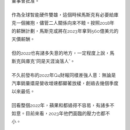
董事會批准。
作為全球智能硬件雙雄，這個時候馬斯克有必要給庫
克一個擁抱，儘管二人關係向來不睦。按照2018年
的薪酬計劃，馬斯克或將在2023年拿到560億美元的
天價薪酬。
但的2022也有諸多失意的地方，一定程度上說，馬
斯克與庫克“同是天涯淪落人”。
不久前發布的2022年Q4財報同樣差強人意：無論是
汽車銷量還是營收增速都顯著放緩，創過去幾個季度
以來最低。
回看整個2022年，蘋果和都過得不容易，有諸多不
如意。目前來看，2023年他們面臨的壓力也都不
小。