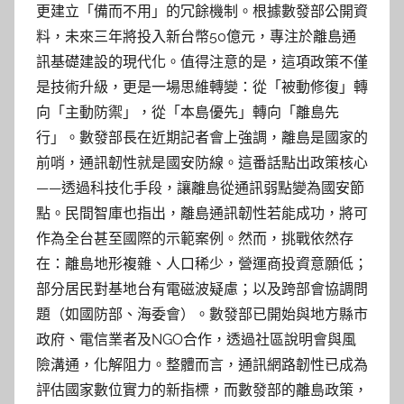
更建立「備而不用」的冗餘機制。根據數發部公開資
料，未來三年將投入新台幣50億元，專注於離島通
訊基礎建設的現代化。值得注意的是，這項政策不僅
是技術升級，更是一場思維轉變：從「被動修復」轉
向「主動防禦」，從「本島優先」轉向「離島先
行」。數發部長在近期記者會上強調，離島是國家的
前哨，通訊韌性就是國安防線。這番話點出政策核心
——透過科技化手段，讓離島從通訊弱點變為國安節
點。民間智庫也指出，離島通訊韌性若能成功，將可
作為全台甚至國際的示範案例。然而，挑戰依然存
在：離島地形複雜、人口稀少，營運商投資意願低；
部分居民對基地台有電磁波疑慮；以及跨部會協調問
題（如國防部、海委會）。數發部已開始與地方縣市
政府、電信業者及NGO合作，透過社區說明會與風
險溝通，化解阻力。整體而言，通訊網路韌性已成為
評估國家數位實力的新指標，而數發部的離島政策，