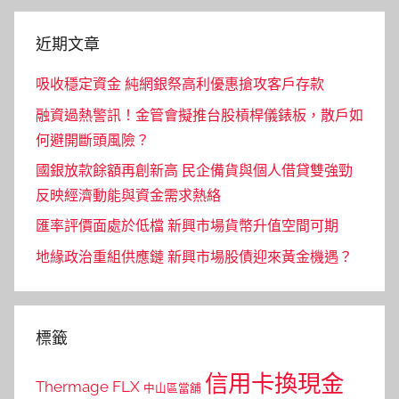
近期文章
吸收穩定資金 純網銀祭高利優惠搶攻客戶存款
融資過熱警訊！金管會擬推台股槓桿儀錶板，散戶如
何避開斷頭風險？
國銀放款餘額再創新高 民企備貨與個人借貸雙強勁
反映經濟動能與資金需求熱絡
匯率評價面處於低檔 新興市場貨幣升值空間可期
地緣政治重組供應鏈 新興市場股債迎來黃金機遇？
標籤
信用卡換現金
Thermage FLX
中山區當舖