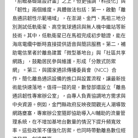
「前瞻基礎建設計畫」之上，但更強調「科技化」與
「韌性」兩個維度。具體做法包括：第一，啟動「離
島通訊韌性示範場域」，在澎湖、金門、馬祖三地分
別測試低軌衛星、高空氣球通訊與無人機中繼站等新
技術。其中，低軌衛星已在馬祖完成初步驗證，能在
海底電纜中斷時直接提供語音與簡訊服務。第二，補
助電信業者於離島建置「微型基地台」與「社區共享
網路」，鼓勵居民參與維護，形成「分散式防禦
網」。第三，與國家通訊傳播委員會（NCC）合
作，簡化離島通訊設備的進口與設置流程，讓最新技
術能快速落地。值得一提的是，數發部還設立「離島
通訊韌性專案辦公室」，由專人負責協調地方需求與
中央資源。例如，金門縣政府反映夜間觀光人潮導致
網路壅塞，專案辦公室隨即協助導入AI輔助的流量管
理系統，在不增加基地台數量的情況下提升頻寬效
率。這些政策不僅強化防禦，也同時帶動離島數位經