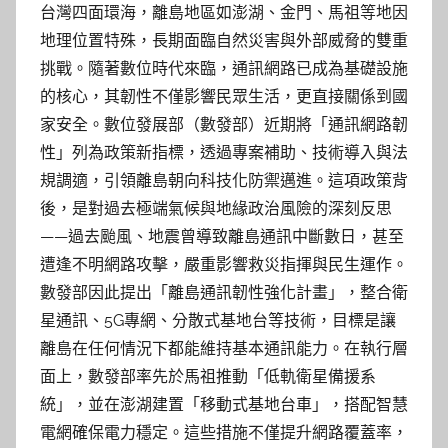
台灣四面環海，離島地區如澎湖、金門、馬祖等地因
地理位置特殊，長期面臨自然災害與外部威脅的雙重
挑戰。隨著數位時代來臨，通訊網路已成為基礎設施
的核心，其韌性不僅影響民眾生活，更直接關係到國
家安全。數位發展部（數發部）近期將「通訊網路韌
性」列為政策新指標，透過專案補助、技術導入與法
規調適，引領離島朝向科技化防禦邁進。這項政策背
後，是對過去極端氣候與地緣政治風險的深刻反思
——過去颱風、地震曾導致離島通訊中斷數日，甚至
遭逢不明網路攻擊，嚴重影響救災指揮與民生運作。
數發部因此提出「離島通訊韌性強化計畫」，整合衛
星通訊、5G專網、分散式基地台等技術，目標是讓
離島在任何情況下都能維持基本通訊能力。在執行層
面上，數發部率先於馬祖推動「低軌衛星備援系
統」，並在澎湖建置「移動式基地台車」，搭配智慧
電網確保電力穩定。這些措施不僅提升網路覆蓋率，