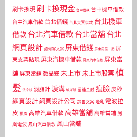
刷卡換現金
刷卡換現
台中機車借款
台中借款
台北機車
台北借錢
台中汽車借款
台北支票借款
台北汽車借款
台北當舖
台北
借款
網頁設計
屏東借錢
屏
如何寫文案
屏東房屋二胎
屏東當
屏東汽機車借款
東支票貼現
屏東汽車借款
植
未上市
未上市股票
舖
屏東當鋪
微晶瓷
髮
瘦臉
淚溝
皮秒
消脂針
當舖金融
法令紋
玻尿酸
網頁設計
網頁設計公司
電波拉
銷售文案
隆乳
高雄當舖
皮
高雄汽車借款
高雄當鋪
鳳
飄眉
鳳山當舖
凰電波
鳳山汽車借款