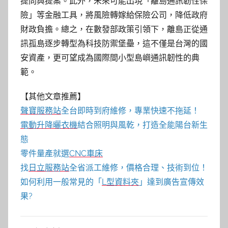
提問與提案。此外，未來可能出現「離島通訊韌性保
險」等金融工具，將風險轉嫁給保險公司，降低政府
財政負擔。總之，在數發部政策引領下，離島正從通
訊孤島逐步轉型為科技防禦堡壘，這不僅是台灣的國
安資產，更可望成為國際間小型島嶼通訊韌性的典
範。
【其他文章推薦】
聲寶服務站
全台即時到府維修，專業快速不拖延！
電動升降曬衣機
結合照明與風乾，打造全能陽台新生
態
零件量產就選
CNC車床
找
日立服務站
全省派工維修，價格合理、技術到位！
如何利用一般常見的「
L型資料夾
」達到廣告宣傳效
果?