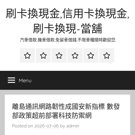
Skip
刷卡換現金,信用卡換現金,
to
content
刷卡換現-當舖
汽車借款,機車借款,免留車借錢,不限車種隨時歡迎您
首
當
網
流
環
聯
頁
鋪
路
行
保
合
金
資
時
清
徵
Menu
融
訊
尚
潔
信
離島通訊網路韌性成國安新指標 數發
部政策超前部署科技防禦網
Posted on
2026-07-06
by
admin