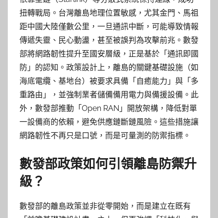
扭轉戰局。台灣離島地理位置敏感，尤其金門、馬祖
距中國大陸僅數公里，一旦通訊中斷，可能導致情報
傳遞失靈、民心動盪，甚至被誤判為攻擊前兆。數發
部將網路韌性提升至國安層級，正是基於「通訊即國
防」的認知。政策設計上，離島的關鍵基礎設施（如
海底電纜、基地台）被要求具備「自癒能力」與「多
重路由」，並強制業者儲備備用電力與備援設備。此
外，數發部推動「Open RAN」開放架構，降低對單
一設備商的依賴，避免供應鏈斷鏈風險。這些措施讓
網路韌性不再只是口號，而是可量測的防禦指標。
數發部政策如何引領離島防禦升
級？
數發部的離島政策並非從零開始，而是建立在既有