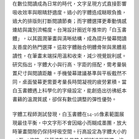
在數位閱讀成為日常的時代，文字呈現方式直接影響
吸收效率與眼睛舒適度。過小的字體造成瞇眼負擔，
過大的排版則打斷閱讀節奏；而字體選擇更牽動情感
連結與識別流暢度。台灣設計圈近年推崇的「白玉書
體」，以其圓潤筆畫與清晰結構，成為提升螢幕閱讀
友善度的熱門選擇。這款字體融合明體骨架與黑體易
讀性，在筆畫末端採用溫和收束，減少視覺銳利感。
研究指出，字體大小與行高、字距的搭配，需考量裝
置尺寸與閱讀距離。手機螢幕建議基準與平板截然不
同，桌面螢幕更需要考量長時間凝視的疲勞累積。當
白玉書體遇上科學化的字級設定，能創造出彷彿紙本
書籍的溫潤質感，卻保有數位調整的彈性優勢。
字體工程師測試發現，白玉書體在14-16像素範圍展
現最佳平衡，中文字形不會因縮小而糊成墨團，放大
時筆畫間隙仍保持呼吸空間。行高設定為字體大小的