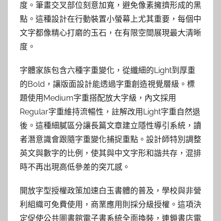
度。筆畫交叉部位刻意加寬，避免像素擁擠形成的黑
點。這種設計在行動裝置小螢幕上尤其重要，每個中
文字都像精心打磨的玉石，在有限空間展現最大清晰
度。
字體家族包含六種字重變化，從纖細的Light到厚重
的Bold，讓版面設計能透過字重創造視覺層級。標
題使用Medium字重搭配放大字級，內文採用
Regular字重維持流暢性，註解改用Light字重自然退
後。這種細膩區分讓長篇文章建立隱性導引系統，讀
者潛意識會跟隨字重變化捕捉重點。設計師特別調整
英文與數字的比例，使其與中文字形和諧共存，混排
時不再出現高低參差的突兀感。
開放字型授權政策加速白玉書體的普及，學校與非營
利組織可免費使用，商業應用則採分級授權。這項決
定促使公共圖書館電子書系統全面換裝，連鎖書店電