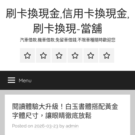
Skip
刷卡換現金,信用卡換現金,
to
content
刷卡換現-當舖
汽車借款,機車借款,免留車借錢,不限車種隨時歡迎您
首
當
網
流
環
聯
頁
鋪
路
行
保
合
金
資
時
清
徵
Menu
融
訊
尚
潔
信
閱讀體驗大升級！白玉書體搭配黃金
字體尺寸，讓眼睛徹底放鬆
Posted on
2026-03-23
by
admin