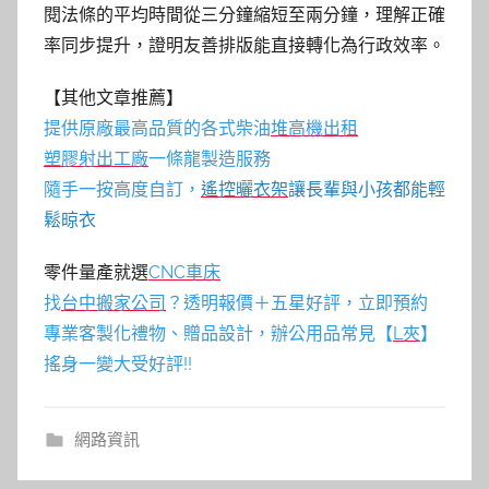
閱法條的平均時間從三分鐘縮短至兩分鐘，理解正確
率同步提升，證明友善排版能直接轉化為行政效率。
【其他文章推薦】
提供原廠最高品質的各式柴油
堆高機
出租
塑膠射出工廠
一條龍製造服務
隨手一按高度自訂，
遙控曬衣架
讓長輩與小孩都能輕
鬆晾衣
零件量產就選
CNC車床
找
台中搬家公司
？透明報價＋五星好評，立即預約
專業客製化禮物、贈品設計，辦公用品常見【
L夾
】
搖身一變大受好評!!
網路資訊