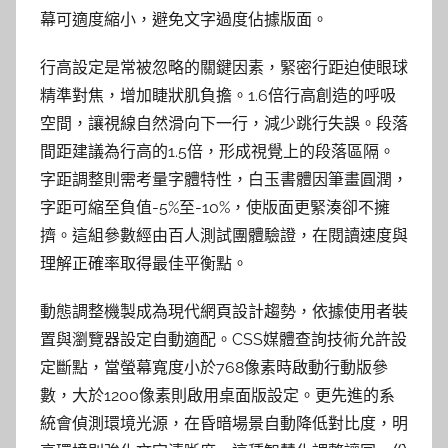
幕可適度縮小，避免文字過度佔據版面。
行高設定是常被忽略的關鍵因素，緊密行距迫使眼球
精準對焦，增加睫狀肌負擔。1.6倍行高創造的呼吸
空間，讓視線自然滑向下一行，減少跳行失誤。段落
間距建議為行高的1.5倍，形成視覺上的段落區隔。
字距調整則需考量字體特性，白玉書體因筆畫圓潤，
字距可縮至負值-5%至-10%，使版面更緊湊卻不擁
擠。這組參數經由百人測試團體驗證，在閱讀速度與
理解正確率取得最佳平衡點。
動態調整機製成為現代網頁設計趨勢，依據使用者裝
置與瀏覽器設定自動適配。CSS媒體查詢技術允許設
定斷點，當螢幕寬度小於768像素時啟動行動版參
數，大於1200像素則啟用桌面版設定。更先進的系
統會偵測環境光源，在昏暗場景自動降低對比度，明