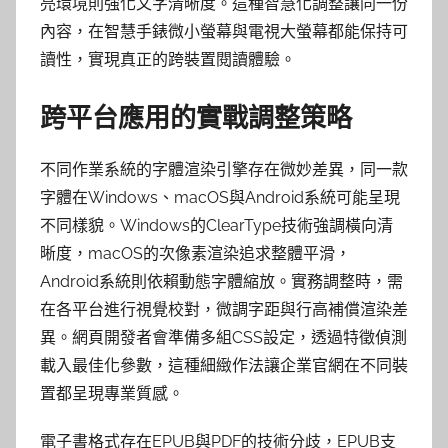
亮環境則強化文字清晰度。這種智慧化調整讓同一份
內容，在智慧手錶微小螢幕與電視大螢幕都能保持可
讀性，實現真正的跨裝置閱讀體驗。
跨平台應用的實戰調整策略
不同作業系統的字體渲染引擎存在微妙差異，同一款
字體在Windows、macOS與Android系統可能呈現
不同樣貌。Windows的ClearType技術強調橫向清
晰度，macOS的次像素渲染追求整體平滑，
Android系統則依賴動態字體縮放。實務調整時，需
在各平台進行視覺校對，微調字距與行高補償渲染差
異。網頁開發者會準備多組CSS設定，透過特徵偵測
載入最佳化參數，這種細緻作法讓企業官網在不同裝
置都呈現專業質感。
電子書格式存在EPUB與PDF的技術分歧，EPUB支