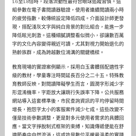
1.6至1.8倍時，段落流動性最符合眼球追蹤習慣。這
組參數在電子書閱讀器驗證，使用者連續閱讀兩小時
的疲勞指數，較傳統設定降低四成。介面設計師更發
現，搭配淺灰文字與純白背景的對比組合，能進一步
降低眩光刺激。這種細膩調整看似微小，卻讓數百萬
字的文化內容變得親近可讀，尤其對視力開始退化的
熟齡族群，成為跨越數位鴻溝的關鍵橋樑。
教育現場的實證案例顯示，採用白玉書體搭配適性字
級的教材，學童專注時間延長百分之二十五。特殊教
育教師反映，對閱讀障礙學生而言，圓潤字形減少字
形混淆機率，字距放大讓跳行失誤率下降。公共服務
網站導入這套標準後，市民查詢資訊的平均停留時間
增長，抱怨字太小的客服案件減少七成。這些改變不
僅是技術參數調整，更是對多元使用者需求的具體回
應。當文字掙脫制式框架的束縛，知識傳遞便能在舒
適節奏中自然流淌，這或許是數位平權最溫柔的實踐