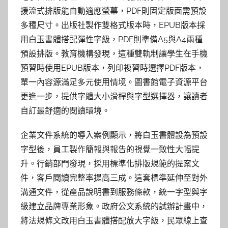
援流式排版能自動適應螢幕，PDF則固定版面需預設
多種尺寸。出版社製作雙格式版本時，EPUB版本採
用白玉書體搭配彈性字級，PDF則準備A5與A4兩種
預設排版。教育機構發現，這種雙軌制讓學生在手機
預習時使用EPUB版本，列印複習時選擇PDF版本，
單一內容源滿足多元使用情境。圖書館電子資源平台
更進一步，提供字體大小滑桿與字型選擇器，讓讀者
自訂最舒適的閱讀環境。
企業文件系統的導入案例顯示，將白玉書體設為預設
字型後，員工製作簡報與報告的視覺一致性大幅提
升。行銷部門發現，採用標準化排版規範的提案文
件，客戶閱讀完整率提高三成。這套標準延伸至對外
溝通文件，從產品說明書到服務條款，統一字型與字
級建立品牌專業形象。政府公文系統的試辦計畫中，
將法規條文改用白玉書體搭配放大字級，民眾線上查