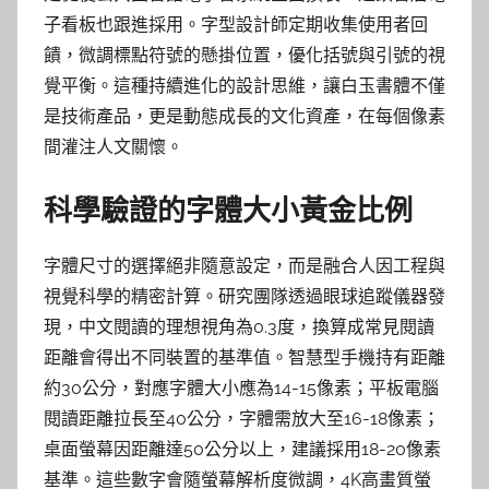
子看板也跟進採用。字型設計師定期收集使用者回
饋，微調標點符號的懸掛位置，優化括號與引號的視
覺平衡。這種持續進化的設計思維，讓白玉書體不僅
是技術產品，更是動態成長的文化資產，在每個像素
間灌注人文關懷。
科學驗證的字體大小黃金比例
字體尺寸的選擇絕非隨意設定，而是融合人因工程與
視覺科學的精密計算。研究團隊透過眼球追蹤儀器發
現，中文閱讀的理想視角為0.3度，換算成常見閱讀
距離會得出不同裝置的基準值。智慧型手機持有距離
約30公分，對應字體大小應為14-15像素；平板電腦
閱讀距離拉長至40公分，字體需放大至16-18像素；
桌面螢幕因距離達50公分以上，建議採用18-20像素
基準。這些數字會隨螢幕解析度微調，4K高畫質螢