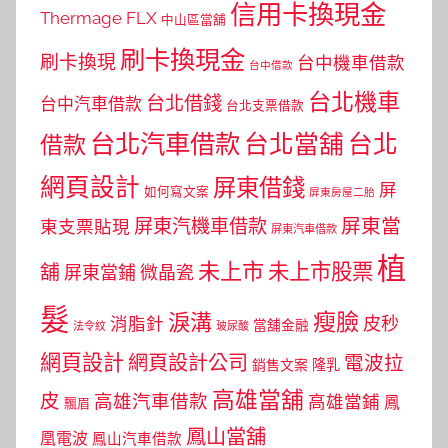
信用卡換現金
Thermage FLX
中山區當舖
刷卡換現金
刷卡換現
台中機車借款
台中借款
台北機車
台北借錢
台中汽車借款
台北支票借款
台北汽車借款
台北當舖
台北
借款
網頁設計
屏東借錢
屏
如何寫文案
屏東房屋二胎
屏東當
屏東汽機車借款
東支票貼現
屏東汽車借款
植
未上市
未上市股票
舖
屏東當鋪
微晶瓷
髮
瘦臉
淚溝
皮秒
消脂針
當舖金融
法令紋
玻尿酸
網頁設計
網頁設計公司
電波拉
銷售文案
隆乳
高雄當舖
皮
高雄汽車借款
高雄當鋪
鳳
飄眉
鳳山當舖
凰電波
鳳山汽車借款