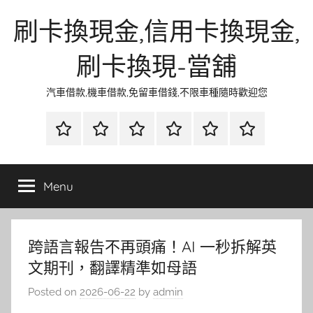
Skip
刷卡換現金,信用卡換現金,
to
content
刷卡換現-當舖
汽車借款,機車借款,免留車借錢,不限車種隨時歡迎您
首
當
網
流
環
聯
頁
鋪
路
行
保
合
金
資
時
清
徵
Menu
融
訊
尚
潔
信
跨語言報告不再頭痛！AI 一秒拆解英
文期刊，翻譯精準如母語
Posted on
2026-06-22
by
admin