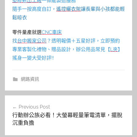
塑膠射出工廠
一條龍製造服務
隨手一按高度自訂，
遙控曬衣架
讓長輩與小孩都能輕
鬆晾衣
零件量產就選
CNC車床
找
台中搬家公司
？透明報價＋五星好評，立即預約
專業客製化禮物、贈品設計，辦公用品常見【
L夾
】
搖身一變大受好評!!
網路資訊
文
Previous Post
章
行動辦公族必看！大螢幕輕量筆電清單，擺脫
導
沉重負擔
覽