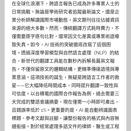
在全球化浪潮下，跨語言報告已成為許多專業人士的
日常挑戰。無論是學術研究者追蹤最新論文，還是企
業分析師解讀國際市場動態，英文期刊往往佔據資訊
來源的絕大多數。然而，傳統翻譯方式耗時費力，不
僅需要逐字逐句比對，還常因文化差異或專業術語導
致失真。如今，AI 技術的突破徹底改寫了這個困
境。透過深度學習模型與自然語言處理（NLP）的結
合，新世代的翻譯工具能在數秒內拆解長篇英文報
告，不僅保留原文的邏輯結構，更精準傳達語境與專
業意涵。這項技術的誕生，無疑是跨語言工作者的救
星——它大幅降低時間成本，同時提升翻譯一致性與
可信度。以台積電的國際合作報告為例，過去需要三
天完成的雙語會議摘要，現在僅需一小時即可產出，
且錯誤率低於 1%。更重要的是，AI 能自動辨識圖表
標題、參考文獻與註腳，讓整份報告的格式與內容無
縫銜接。對於經常處理多語文件的律師、醫生或工程