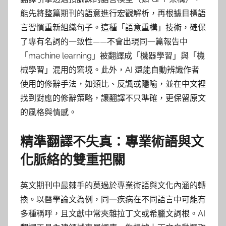
能先將整篇期刊的語意進行宏觀解析，再根據目標語
言習慣重新組織句子。這種「語意重構」技術，確保
了專有名詞的一致性——不會出現同一篇報告中
「machine learning」被翻譯成「機器學習」與「機
械學習」混用的窘境。此外，AI 還能自動辨識作者
使用的修辭手法，如類比、反諷或隱喻，並在中文裡
找到對應的修辭策略，讓翻譯不只準確，更保留原文
的風格與情感。
精準翻譯不失真：專業術語與文
化脈絡的雙重把關
英文期刊中最棘手的莫過於專業術語與文化內涵的轉
換。以醫學論文為例，同一疾病在不同語言中可能有
多種稱呼，且文獻中常夾雜拉丁文或希臘文詞根。AI