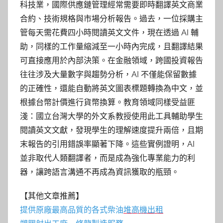
科技業，國際供應鏈管理經常需要即時翻譯英文商業
合約、技術規格與市場分析報告。過去，一位採購主
管每天需花費四小時閱讀英文文件，現在透過 AI 輔
助，同樣的工作量縮減至一小時內完成，且翻譯結果
可直接應用於內部決策。在金融領域，跨國投資報告
往往涉及大量數字與趨勢分析，AI 不僅能保留數據
的正確性，還能自動將英文圖表標題轉換為中文，並
根據台幣計價進行貨幣換算。教育領域同樣受益匪
淺：國立台灣大學的外文系教授使用此工具輔助學生
閱讀英文文獻，發現學生的理解速度提升兩倍，且期
末報告的引用錯誤率顯著下降。這些實例證明，AI
並非取代人類翻譯者，而是成為強化專業能力的利
器，讓跨語言溝通不再成為資訊獲取的瓶頸。
【其他文章推薦】
提供原廠最高品質的各式柴油
堆高機
出租