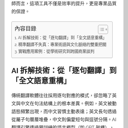
師而言，這項工具不僅是效率的提升，更是專業品質
的保證。
內容目錄
AI 拆解技術：從「逐句翻譯」到「全文語意重構」
精準翻譯不失真：專業術語與文化脈絡的雙重把關
實戰應用案例：從學術研究到跨國商業談判
AI 拆解技術：從「逐句翻譯」到
「全文語意重構」
傳統翻譯軟體往往採用逐句對應的模式，卻忽略了英
文與中文在句法結構上的根本差異。例如，英文被動
語態頻繁出現，而中文習慣主動表達；英文長句透過
從屬子句層層堆疊，中文則偏愛短句與逗號分隔。AI
翻譯引擎透過預訓練的語言模型（如 GPT 架構），