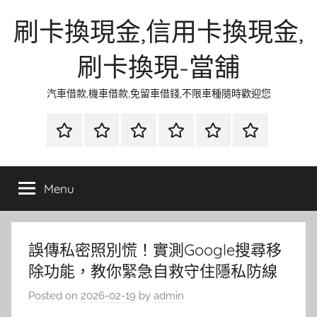
Skip
刷卡換現金,信用卡換現金,
to
content
刷卡換現-當舖
汽車借款,機車借款,免留車借錢,不限車種隨時歡迎您
首
當
網
流
環
聯
頁
鋪
路
行
保
合
金
資
時
清
徵
Menu
融
訊
尚
潔
信
誤傳私密照別慌！實測Google搜尋移
除功能，教你緊急自救守住隱私防線
Posted on
2026-02-19
by
admin