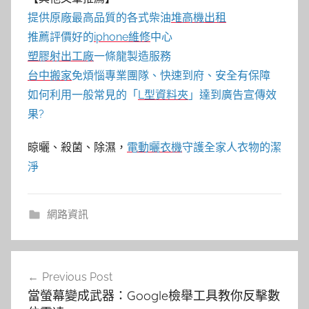
提供原廠最高品質的各式柴油
堆高機
出租
推薦評價好的
iphone維修
中心
塑膠射出工廠
一條龍製造服務
台中搬家
免煩惱專業團隊、快速到府、安全有保障
如何利用一般常見的「
L型資料夾
」達到廣告宣傳效
果?
晾曬、殺菌、除濕，
電動曬衣機
守護全家人衣物的潔
淨
網路資訊
文
Previous Post
章
當螢幕變成武器：Google檢舉工具教你反擊數