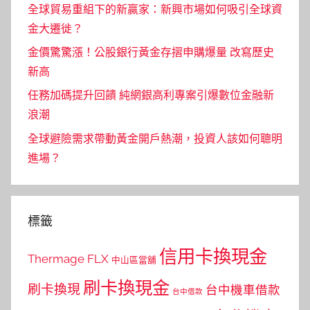
全球貿易重組下的新贏家：新興市場如何吸引全球資
金大遷徙？
金價驚驚漲！公股銀行黃金存摺申購爆量 改寫歷史
新高
任務加碼提升回饋 純網銀高利專案引爆數位金融新
浪潮
全球避險需求帶動黃金開戶熱潮，投資人該如何聰明
進場？
標籤
信用卡換現金
Thermage FLX
中山區當舖
刷卡換現金
刷卡換現
台中機車借款
台中借款