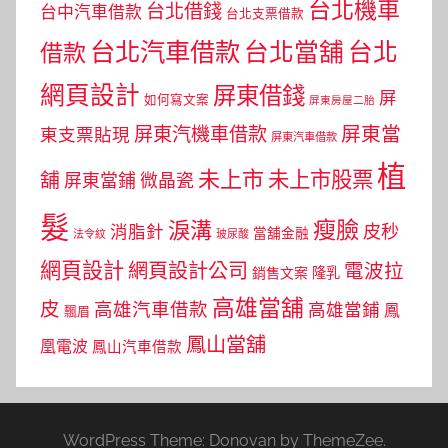
台北機車
台北借錢
台中汽車借款
台北支票借款
台北汽車借款
台北當舖
台北
借款
網頁設計
屏東借錢
屏
如何寫文案
屏東房屋二胎
屏東當
屏東汽機車借款
東支票貼現
屏東汽車借款
植
未上市
未上市股票
舖
屏東當鋪
微晶瓷
髮
瘦臉
淚溝
皮秒
消脂針
當舖金融
法令紋
玻尿酸
網頁設計
網頁設計公司
電波拉
銷售文案
隆乳
高雄當舖
皮
高雄汽車借款
高雄當鋪
鳳
飄眉
鳳山當舖
凰電波
鳳山汽車借款
WordPress Theme: Donovan by ThemeZee.