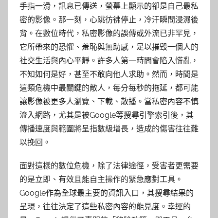
手指一滑，訊息已傳送，螢幕上顯示的卻是自己最私
密的影像。那一刻，心跳彷彿停止，冷汗瞬間浸濕後
背。在數位時代，私密影像的誤傳或外流已非罕見，
它所帶來的恐懼、羞恥與無助感，足以摧毀一個人的
社交生活與內心平靜。許多人第一時間會陷入慌亂，
不知如何是好，甚至不敢向他人求助。然而，時間是
這類危機中最關鍵的敵人，每分每秒的拖延，都可能
讓影像被更多人瀏覽、下載、散播。當私密內容不慎
流入網路，尤其是被Google等搜尋引擎索引後，其
傳播速度與範圍將呈指數級增長，造成的傷害往往難
以挽回。
面對這樣的數位危機，除了法律途徑，受害者更需要
的是立即、有效且能自主操作的緊急應對工具。
Google作為全球最主要的資訊入口，其搜尋結果的
呈現，往往決定了這些私密內容的能見度。幸運的