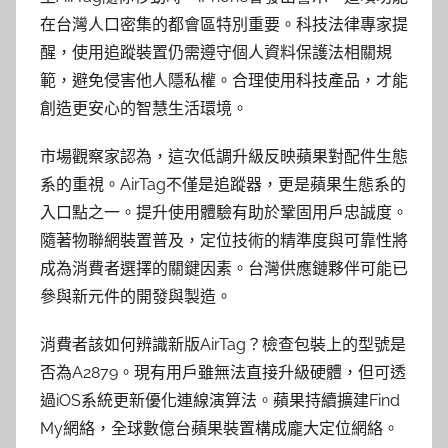
在台灣人口密集的都會區特別重要。科技法律專家提
醒，使用追蹤裝置仍需遵守個人資料保護法相關規
範，避免侵害他人隱私權。合理使用科技產品，才能
創造更安心的智慧生活環境。
市場觀察家認為，這次低調升級反映蘋果對配件生態
系的重視。AirTag不僅是追蹤器，更是蘋果生態系的
入口點之一。提升使用體驗有助於鞏固用戶忠誠度。
隨著物聯網裝置普及，定位技術的精準度與可靠性將
成為消費者選擇的關鍵因素。台灣供應鏈夥伴可能已
參與新元件的開發與製造。
消費者該如何辨識新版AirTag？檢查包裝上的型號是
否為A2879。現有用戶雖無法直接升級硬體，但可透
過iOS系統更新優化連線演算法。蘋果持續擴建Find
My網絡，全球數億台蘋果裝置構成龐大定位網絡。