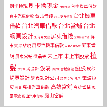
刷卡換現金
刷卡換現
台中機車借款
台中借款
台北機車
台北借錢
台中汽車借款
台北支票借款
台北汽車借款
台北當舖
台北
借款
網頁設計
屏東借錢
屏
如何寫文案
屏東房屋二胎
屏東當
屏東汽機車借款
東支票貼現
屏東汽車借款
植
未上市
未上市股票
舖
屏東當鋪
微晶瓷
髮
瘦臉
淚溝
皮秒
消脂針
當舖金融
法令紋
玻尿酸
網頁設計
網頁設計公司
電波拉
銷售文案
隆乳
高雄當舖
皮
高雄汽車借款
高雄當鋪
鳳
飄眉
鳳山當舖
凰電波
鳳山汽車借款