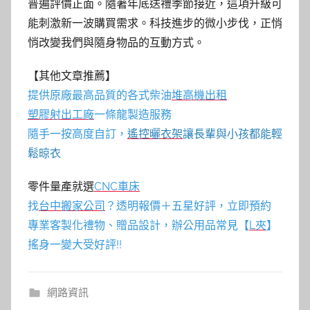
普遍評價正面。隨著年底送禮季節接近，這項升級可
能刺激新一波購買需求。科技進步的微小步伐，正悄
悄改變我們與隨身物品的互動方式。
【其他文章推薦】
提供原廠最高品質的各式柴油
堆高機
出租
塑膠射出工廠
一條龍製造服務
隨手一按高度自訂，
遙控曬衣架
讓長輩與小孩都能輕
鬆晾衣
零件量產就選
CNC車床
找
台中搬家公司
？透明報價＋五星好評，立即預約
專業客製化禮物、贈品設計，辦公用品常見【
L夾
】
搖身一變大受好評!!
網路資訊