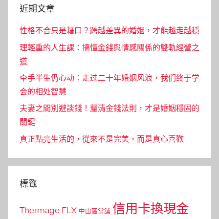
近期文章
性格不合只是藉口？跨越差異的婚姻，才能越走越穩
理輕重的人生課：搞懂金錢與情感關係的雙軌經營之
道
牵手半生仍心动：走过二十年婚姻风浪，我们终于学
会的相处智慧
夫妻之間別避談錢！釐清金錢法則，才是婚姻穩固的
關鍵
真正點亮生活的，從來不是完美，而是真心喜歡
標籤
信用卡換現金
Thermage FLX
中山區當舖