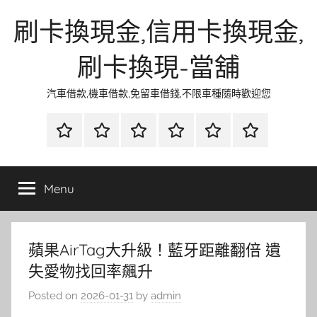
Skip
刷卡換現金,信用卡換現金,
to
content
刷卡換現-當舖
汽車借款,機車借款,免留車借錢,不限車種隨時歡迎您
首
當
網
流
環
聯
頁
鋪
路
行
保
合
金
資
時
清
徵
Menu
融
訊
尚
潔
信
蘋果AirTag大升級！藍牙距離翻倍 遺
失愛物找回率飆升
Posted on
2026-01-31
by
admin