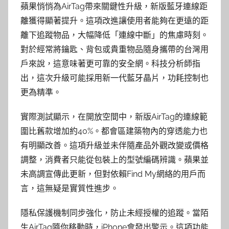
蘋果悄悄為AirTag帶來關鍵性升級，新版藍牙連線距
離獲得顯著提升。這項改進讓使用者能夠在更遠的距
離下追蹤物品，大幅降低「連線中斷」的焦慮時刻。
對於經常將鑰匙、背包或貴重物品隨身攜帶的台灣用
戶來說，這意味著更可靠的安全網。科技分析師指
出，這次升級可能採用新一代藍牙晶片，功耗控制也
更為精準。
實際測試顯示，在開放空間中，新版AirTag的連線範
圍比舊款增加約40%。都會區建築物內的穿透能力也
有明顯改善。這項升級並未伴隨產品外觀改變或價格
調整，消費者只能從包裝上的型號編碼辨識。蘋果並
未高調宣傳此更新，但對依賴Find My網絡的用戶而
言，這無疑是實質性進步。
隱私保護機制同步強化，防止未經授權的追蹤。當陌
生AirTag隨你移動時，iPhone會發出警示。這項功能