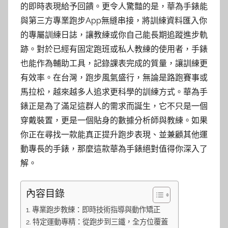
的即時表現給予回饋。更令人驚豔的是，華為手錶能
與第三方專業跑步App無縫串接，將訓練資料匯入你
的專屬訓練日誌，讓教練或你自己能長期追蹤進步軌
跡。對於已經有固定跑班或私人教練的使用者，手錶
也能作為輔助工具，記錄課表完成的質量，讓訓練更
有效率。在台灣，跑步風氣盛行，無論是路跑賽事或
馬拉松，越來越多人追求更科學的訓練方式。華為手
錶正是為了滿足這群人的需求而誕生，它不只是一個
穿戴裝置，更是一個貼身的數據分析師與教練。如果
你正在尋找一款能真正提升跑步表現、並兼顧其他運
動專長的手錶，那麼這款華為手錶絕對值得你深入了
解。
內容目錄
專業跑步教練：即時技術指導與動作矯正
特定運動專精：從跑步到三鐵，全方位覆蓋