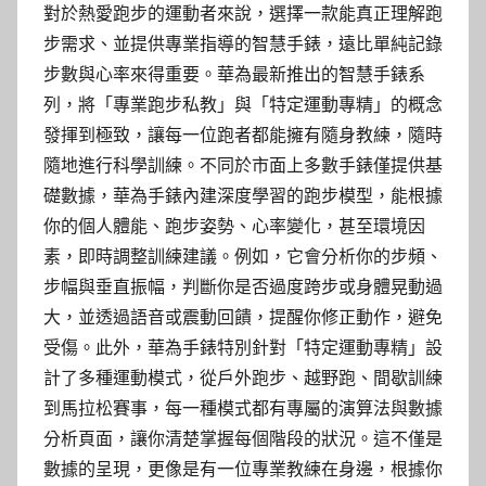
對於熱愛跑步的運動者來說，選擇一款能真正理解跑
步需求、並提供專業指導的智慧手錶，遠比單純記錄
步數與心率來得重要。華為最新推出的智慧手錶系
列，將「專業跑步私教」與「特定運動專精」的概念
發揮到極致，讓每一位跑者都能擁有隨身教練，隨時
隨地進行科學訓練。不同於市面上多數手錶僅提供基
礎數據，華為手錶內建深度學習的跑步模型，能根據
你的個人體能、跑步姿勢、心率變化，甚至環境因
素，即時調整訓練建議。例如，它會分析你的步頻、
步幅與垂直振幅，判斷你是否過度跨步或身體晃動過
大，並透過語音或震動回饋，提醒你修正動作，避免
受傷。此外，華為手錶特別針對「特定運動專精」設
計了多種運動模式，從戶外跑步、越野跑、間歇訓練
到馬拉松賽事，每一種模式都有專屬的演算法與數據
分析頁面，讓你清楚掌握每個階段的狀況。這不僅是
數據的呈現，更像是有一位專業教練在身邊，根據你