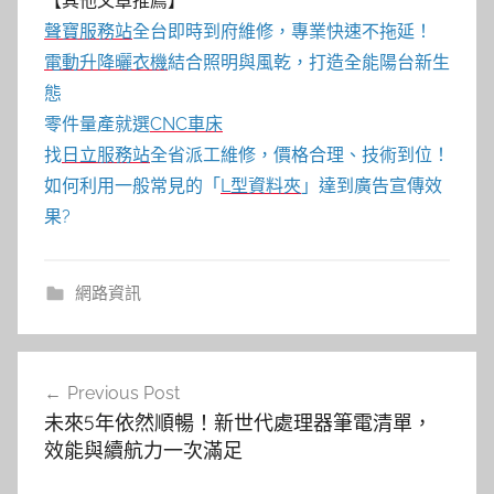
【其他文章推薦】
聲寶服務站
全台即時到府維修，專業快速不拖延！
電動升降曬衣機
結合照明與風乾，打造全能陽台新生
態
零件量產就選
CNC車床
找
日立服務站
全省派工維修，價格合理、技術到位！
如何利用一般常見的「
L型資料夾
」達到廣告宣傳效
果?
網路資訊
文
Previous Post
章
未來5年依然順暢！新世代處理器筆電清單，
導
效能與續航力一次滿足
覽