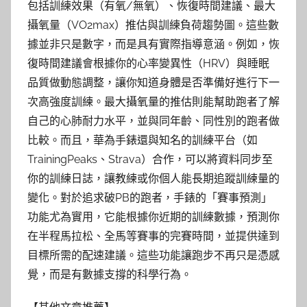
包括訓練效果（有氧/無氧）、恢復時間建議、最大
攝氧量（VO2max）推估與訓練負荷趨勢圖。這些數
據並非只是數字，而是具有實際指導意涵。例如，恢
復時間建議會根據你的心率變異性（HRV）與睡眠
品質做動態調整，讓你知道身體是否準備好進行下一
次高強度訓練。最大攝氧量的推估則能幫助跑者了解
自己的心肺耐力水平，並與同年齡、同性別的跑者做
比較。而且，華為手錶還與知名的訓練平台（如
TrainingPeaks、Strava）合作，可以將資料同步至
你的訓練日誌，讓教練或你個人能長期追蹤訓練量的
變化。對於追求破PB的跑者，手錶的「賽事預測」
功能尤為實用，它能根據你近期的訓練數據，預測你
在半程馬拉松、全馬等賽事的完賽時間，並提供達到
目標所需的配速建議。這些功能讓跑步不再只是憑感
覺，而是有數據支撐的科學行為。