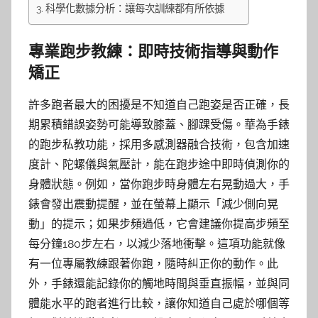
科學化數據分析：讓每次訓練都有所依據
專業跑步教練：即時技術指導與動作
矯正
許多跑者最大的困擾是不知道自己跑姿是否正確，長
期累積錯誤姿勢可能導致膝蓋、腳踝受傷。華為手錶
的跑步私教功能，採用多感測器融合技術，包含加速
度計、陀螺儀與氣壓計，能在跑步途中即時偵測你的
身體狀態。例如，當你跑步時身體左右晃動過大，手
錶會發出震動提醒，並在螢幕上顯示「減少側向晃
動」的提示；如果步頻過低，它會建議你提高步頻至
每分鐘180步左右，以減少落地衝擊。這項功能就像
有一位專屬教練跟著你跑，隨時糾正你的動作。此
外，手錶還能記錄你的觸地時間與垂直振幅，並與同
體能水平的跑者進行比較，讓你知道自己處於哪個等