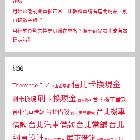
訊號！
月經來潮前變重很正常！比較體重請看這關鍵點，別
再被數字騙了
月經前食慾失控是身體在求救？順應荷爾蒙才能有效
穩定減脂
標籤
信用卡換現金
Thermage FLX
中山區當舖
刷卡換現金
刷卡換現
台中機車借款
台中借款
台北機車
台北借錢
台中汽車借款
台北支票借款
台北汽車借款
台北當舖
台北
借款
網頁設計
屏東借錢
屏
如何寫文案
屏東房屋二胎