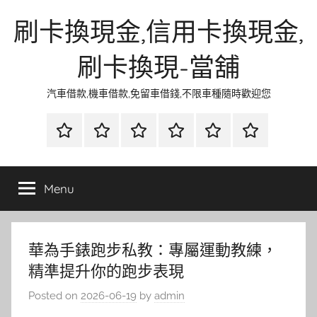
Skip
刷卡換現金,信用卡換現金,
to
content
刷卡換現-當舖
汽車借款,機車借款,免留車借錢,不限車種隨時歡迎您
首
當
網
流
環
聯
頁
鋪
路
行
保
合
金
資
時
清
徵
Menu
融
訊
尚
潔
信
華為手錶跑步私教：專屬運動教練，
精準提升你的跑步表現
Posted on
2026-06-19
by
admin