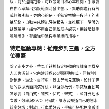
級。對於進階跑者，可以設定目標心率區間，手錶會
在你心率超出預設範圍時發出警示，幫助你進行有氧
或無氧訓練。更貼心的是，手錶會根據一段時間的訓
練記錄，自動生成體能評估報告，並推薦下一階段的
訓練菜單，讓你不用自己傷腦筋排課表。無論是新手
還是老手，都能從中獲得專業級的指導。
特定運動專精：從跑步到三鐵，全方
位覆蓋
除了跑步之外，華為手錶對特定運動的專精度同樣令
人印象深刻。它內建超過100種運動模式，但特別針
對跑步、游泳、自行車、登山等常見運動，設計了專
屬的數據頁面與演算法。以游泳為例，手錶能自動辨
識泳姿（自由式、蛙式、仰式、蝶式），並計算划水
次數、效率與SWOLF指數，讓泳者知道自己的划水
效率好壞；對於自行車愛好者，手錶可搭配速度感測