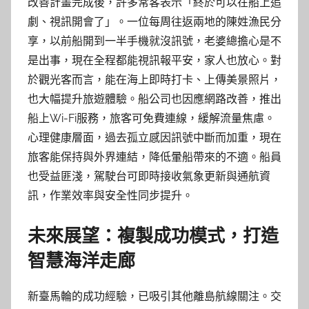
改善計畫完成後，許多常客表示「終於可以在船上追
劇、視訊開會了」。一位每周往返兩地的陳姓漁民分
享，以前船開到一半手機就沒訊號，老婆總擔心是不
是出事，現在全程都能視訊報平安，家人也放心。對
於觀光客而言，能在海上即時打卡、上傳美景照片，
也大幅提升旅遊體驗。船公司也因應網路改善，推出
船上Wi-Fi服務，旅客可免費連線，緩解流量焦慮。
心理健康層面，過去孤立感因訊號中斷而加重，現在
旅客能保持與外界連結，降低暈船帶來的不適。船員
也受益匪淺，駕駛台可即時接收氣象更新與通航資
訊，作業效率與安全性同步提升。
未來展望：複製成功模式，打造
智慧海洋走廊
新臺馬輪的成功經驗，已吸引其他離島航線關注。交