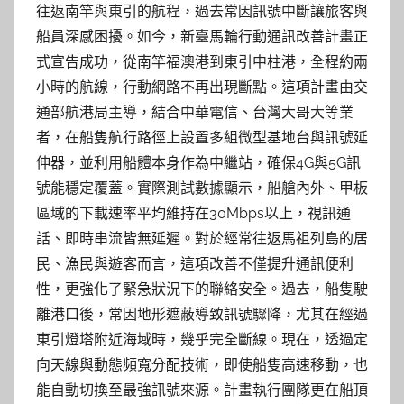
往返南竿與東引的航程，過去常因訊號中斷讓旅客與
船員深感困擾。如今，新臺馬輪行動通訊改善計畫正
式宣告成功，從南竿福澳港到東引中柱港，全程約兩
小時的航線，行動網路不再出現斷點。這項計畫由交
通部航港局主導，結合中華電信、台灣大哥大等業
者，在船隻航行路徑上設置多組微型基地台與訊號延
伸器，並利用船體本身作為中繼站，確保4G與5G訊
號能穩定覆蓋。實際測試數據顯示，船艙內外、甲板
區域的下載速率平均維持在30Mbps以上，視訊通
話、即時串流皆無延遲。對於經常往返馬祖列島的居
民、漁民與遊客而言，這項改善不僅提升通訊便利
性，更強化了緊急狀況下的聯絡安全。過去，船隻駛
離港口後，常因地形遮蔽導致訊號驟降，尤其在經過
東引燈塔附近海域時，幾乎完全斷線。現在，透過定
向天線與動態頻寬分配技術，即使船隻高速移動，也
能自動切換至最強訊號來源。計畫執行團隊更在船頂