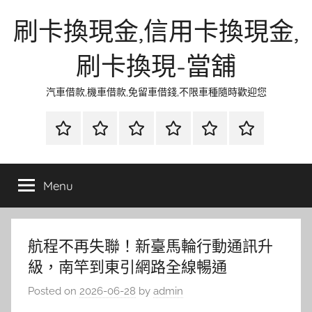
Skip
刷卡換現金,信用卡換現金,
to
content
刷卡換現-當舖
汽車借款,機車借款,免留車借錢,不限車種隨時歡迎您
首
當
網
流
環
聯
頁
鋪
路
行
保
合
金
資
時
清
徵
Menu
融
訊
尚
潔
信
航程不再失聯！新臺馬輪行動通訊升
級，南竿到東引網路全線暢通
Posted on
2026-06-28
by
admin