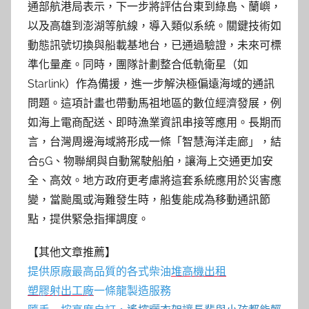
通部航港局表示，下一步將評估台東到綠島、蘭嶼，
以及高雄到澎湖等航線，導入類似系統。關鍵技術如
動態訊號切換與船載基地台，已通過驗證，未來可標
準化量產。同時，團隊計劃整合低軌衛星（如
Starlink）作為備援，進一步解決極偏遠海域的通訊
問題。這項計畫也帶動馬祖地區的數位經濟發展，例
如海上電商配送、即時漁業資訊串接等應用。長期而
言，台灣周邊海域將形成一條「智慧海洋走廊」，結
合5G、物聯網與自動駕駛船舶，讓海上交通更加安
全、高效。地方政府更考慮將這套系統應用於災害應
變，當颱風或海難發生時，船隻能成為移動通訊節
點，提供緊急指揮調度。
【其他文章推薦】
提供原廠最高品質的各式柴油
堆高機
出租
塑膠射出工廠
一條龍製造服務