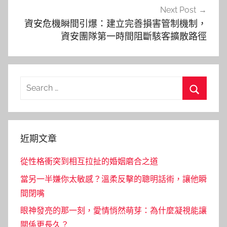
Next Post
資安危機瞬間引爆：建立完善損害管制機制，
資安團隊第一時間阻斷駭客擴散路徑
Search
for:
Search
近期文章
從性格衝突到相互拉扯的婚姻磨合之道
當另一半嫌你太敏感？溫柔反擊的聰明話術，讓他瞬
間閉嘴
眼神發亮的那一刻，愛情悄然萌芽：為什麼凝視能讓
關係更長久？