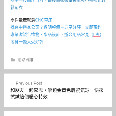
隨手一按高度自訂，
遙控曬衣架
讓長輩與小孩都能輕
鬆晾衣
零件量產就選
CNC車床
找
台中搬家公司
？透明報價＋五星好評，立即預約
專業客製化禮物、贈品設計，辦公用品常見【
L夾
】
搖身一變大受好評!!
網路資訊
文
Previous Post
章
和朋友一起感恩，解鎖金黃色慶祝氣球！快來
導
試試這個暖心特效
覽