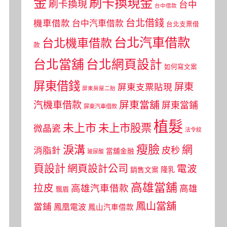
金
刷卡換現金
刷卡換現
台中
台中借款
台北借錢
機車借款
台中汽車借款
台北支票借
台北汽車借款
台北機車借款
款
台北當舖
台北網頁設計
如何寫文案
屏東借錢
屏東
屏東支票貼現
屏東房屋二胎
屏東當舖
汽機車借款
屏東當鋪
屏東汽車借款
植髮
未上市
未上市股票
微晶瓷
法令紋
瘦臉
淚溝
網
皮秒
消脂針
當舖金融
玻尿酸
頁設計
網頁設計公司
電波
銷售文案
隆乳
高雄當舖
拉皮
高雄汽車借款
高雄
飄眉
鳳山當舖
當鋪
鳳凰電波
鳳山汽車借款