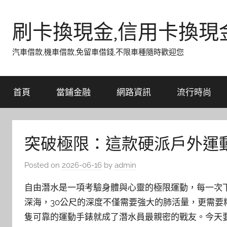
Skip
to
刷卡換現金,信用卡換現
content
汽車借款,機車借款,免留車借錢,不限車種隨時歡迎您
首頁
當鋪金融
網路資訊
流行時尚
突破極限：這款硬派戶外運
Posted on
2026-06-16
by
admin
自由潛水是一項考驗身體與心靈的極限運動，每一次
深海，30公尺的深度不僅需要強大的肺活量，更需
隻可靠的運動手錶就成了潛水員最親密的戰友。今天