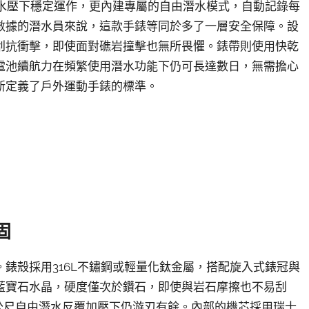
尺水壓下穩定運作，更內建專屬的自由潛水模式，自動記錄每
數據的潛水員來說，這款手錶等同於多了一層安全保障。設
刮抗衝擊，即使面對礁岩撞擊也無所畏懼。錶帶則使用快乾
電池續航力在頻繁使用潛水功能下仍可長達數日，無需擔心
新定義了戶外運動手錶的標準。
固
錶殼採用316L不鏽鋼或輕量化鈦金屬，搭配旋入式錶冠與
藍寶石水晶，硬度僅次於鑽石，即使與岩石摩擦也不易刮
0公尺自由潛水反覆加壓下仍游刃有餘。內部的機芯採用瑞士