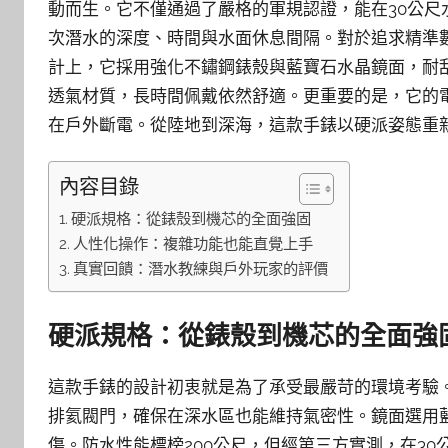
動而生。它不僅通過了嚴格的軍規認證，能在30公
次潛水的深度、時間與水面休息間隔。對於追求精準
計上，它採用強化不鏽鋼錶殼與藍寶石水晶鏡面，耐
透氣材質，長時間佩戴依然舒適。更重要的是，它的
在戶外斷電。從陸地到深海，這款手錶以硬派姿態重
內容目錄
硬派規格：從錶殼到機芯的全面強固
人性化操作：複雜功能也能直覺上手
真實回饋：潛水教練與戶外玩家的評價
硬派規格：從錶殼到機芯的全面強
這款手錶的設計初衷就是為了承受最嚴苛的環境考驗。
排氦閥門，確保在深水區也能維持氣密性。鏡面選用
傷。防水性能標榜200公尺，但經第三方實測，在3