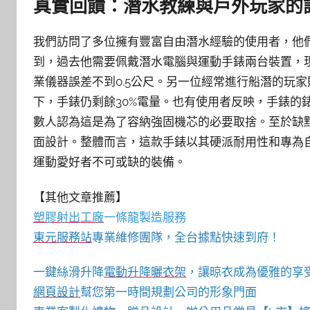
真實回饋：潛水教練與戶外玩家的
我們訪問了多位擁有豐富自由潛水經驗的使用者，他
到，過去他需要佩戴潛水電腦與運動手錶兩台裝置，
業儀器誤差不到0.5公尺。另一位經常進行船潛的玩
下，手錶仍剩餘30%電量。也有使用者反映，手錶的
數人認為這是為了容納強固機芯的必要取捨。至於缺
面設計。整體而言，這款手錶以其硬派耐用性和專為
運動愛好者不可或缺的裝備。
【其他文章推薦】
塑膠射出工廠
一條龍製造服務
東元服務站
專業維修團隊，全台據點快速到府！
一鍵絲滑升降
電動升降曬衣架
，讓晾衣成為優雅的享
網頁設計
幫您第一時間規劃公司的形象門面