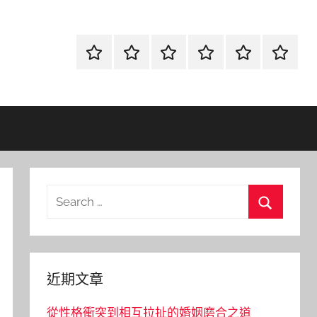
首
當
網
流
環
聯
頁
鋪
路
行
保
合
金
資
時
清
徵
融
訊
尚
潔
信
Search
for:
Search
近期文章
從性格衝突到相互拉扯的婚姻磨合之道