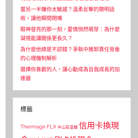
當另一半嫌你太敏感？溫柔反擊的聰明話
術，讓他瞬間閉嘴
眼神發亮的那一刻，愛情悄然萌芽：為什麼
凝視能讓關係更長久？
為什麼他總是不認錯？爭執中推卸責任背後
的心理機制解析
選擇你喜歡的人，讓心動成為自我成長的加
速器
標籤
信用卡換現
Thermage FLX
中山區當舖