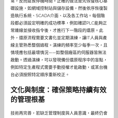
常，反而延長停機時間。正確的做法是先恢復核心基
礎設施，如網域控制站與儲存設備，然後依序恢復製
造執行系統、SCADA介面、以及各工作站。每個階
段都必須設定明確的成功標準，例如確認PLC能夠正
常連線並接收指令後，才進行下一階段的還原。此
外，還原流程需要文書化並定期演練，讓IT人員與產
線主管熟悉整個過程。演練的頻率至少每季一次，且
情境應包括最壞情況——如整個廠區的伺服器皆無法
啟動。透過演練，可以發現備份還原程序中的盲點，
例如特定生產程式需要手動授權才能啟動，或某台機
台必須按照特定順序重新校正。
文化與制度：確保策略持續有效
的管理根基
技術再完善，若缺乏管理制度與人員意識，最終仍會