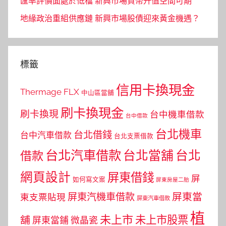
匯率評價面處於低檔 新興市場貨幣升值空間可期
地緣政治重組供應鏈 新興市場股債迎來黃金機遇？
標籤
信用卡換現金
Thermage FLX
中山區當舖
刷卡換現金
刷卡換現
台中機車借款
台中借款
台北機車
台北借錢
台中汽車借款
台北支票借款
台北汽車借款
台北當舖
台北
借款
網頁設計
屏東借錢
屏
如何寫文案
屏東房屋二胎
屏東當
屏東汽機車借款
東支票貼現
屏東汽車借款
植
未上市
未上市股票
舖
屏東當鋪
微晶瓷