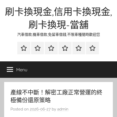
Skip
刷卡換現金,信用卡換現金,
to
content
刷卡換現-當舖
汽車借款,機車借款,免留車借錢,不限車種隨時歡迎您
首
當
網
流
環
聯
頁
鋪
路
行
保
合
金
資
時
清
徵
Menu
融
訊
尚
潔
信
產線不中斷！解密工廠正常營運的終
極備份還原策略
Posted on
2026-06-27
by
admin