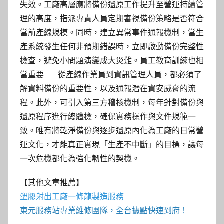
失效。工廠高層應將備份還原工作提升至營運持續管
理的高度，指派專責人員定期審視備份策略是否符合
當前產線規模。同時，建立異常事件通報機制，當生
產系統發生任何非預期錯誤時，立即啟動備份完整性
檢查，避免小問題演變成大災難。員工教育訓練也相
當重要——從產線作業員到資訊管理人員，都必須了
解資料備份的重要性，以及通報潛在資安威脅的流
程。此外，可引入第三方稽核機制，每年針對備份與
還原程序進行總體檢，確保實務操作與文件規範一
致。唯有將乾淨備份與逐步還原內化為工廠的日常營
運文化，才能真正實現「生產不中斷」的目標，讓每
一次危機都化為強化韌性的契機。
【其他文章推薦】
塑膠射出工廠
一條龍製造服務
東元服務站
專業維修團隊，全台據點快速到府！