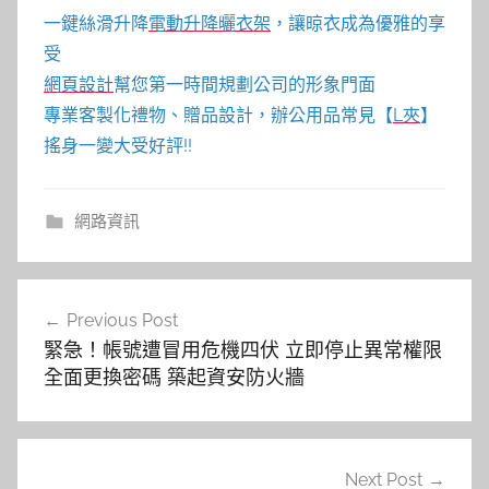
一鍵絲滑升降
電動升降曬衣架
，讓晾衣成為優雅的享
受
網頁設計
幫您第一時間規劃公司的形象門面
專業客製化禮物、贈品設計，辦公用品常見【
L夾
】
搖身一變大受好評!!
網路資訊
文
Previous Post
章
緊急！帳號遭冒用危機四伏 立即停止異常權限
導
全面更換密碼 築起資安防火牆
覽
Next Post