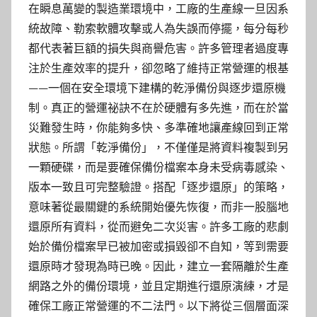
在瞬息萬變的製造業環境中，工廠的生產線一旦因系
統故障、勒索軟體攻擊或人為失誤而停擺，每分每秒
都代表著巨額的損失與商譽危害。許多管理者過度專
注於生產效率的提升，卻忽略了維持正常營運的根基
——一個在安全環境下建構的乾淨備份與逐步還原機
制。真正的營運祕訣不在於硬體有多先進，而在於當
災難發生時，你能夠多快、多準確地讓產線回到正常
狀態。所謂「乾淨備份」，不僅僅是將資料複製到另
一顆硬碟，而是要確保備份檔案本身未受病毒感染、
版本一致且可完整驗證。搭配「逐步還原」的策略，
意味著從最關鍵的系統開始優先恢復，而非一股腦地
還原所有資料，從而避免二次災害。許多工廠的悲劇
始於備份檔案早已被加密或損毀卻不自知，等到需要
還原時才發現為時已晚。因此，建立一套隔離於生產
網路之外的備份環境，並且定期進行還原演練，才是
確保工廠正常營運的不二法門。以下將從三個層面深