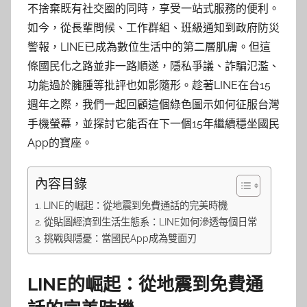
不捨棄既有社交圈的同時，享受一站式服務的便利。
如今，從長輩問候、工作群組、班級通知到政府防災
警報，LINE已成為數位生活中的第二層肌膚。但這
條國民化之路並非一路順遂，隱私爭議、詐騙氾濫、
功能過於臃腫等批評也如影隨形。趁著LINE在台15
週年之際，我們一起回顧這個綠色圖示如何征服台灣
手機螢幕，並探討它能否在下一個15年繼續穩坐國民
App的寶座。
內容目錄
LINE的崛起：從地震到免費通話的完美時機
從貼圖經濟到生活生態系：LINE如何滲透每個日常
挑戰與隱憂：當國民App成為雙面刃
LINE的崛起：從地震到免費通