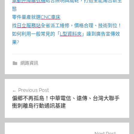
電動升降曬衣機
結合照明與風乾，打造全能陽台新生
態
零件量產就選
CNC車床
找
日立服務站
全省派工維修，價格合理、技術到位！
如何利用一般常見的「
L型資料夾
」達到廣告宣傳效
果?
網路資訊
文
Previous Post
章
偏鄉不再孤島！中華電信、遠傳、台灣大聯手
導
衝刺離島行動通訊基建
覽
Next Post