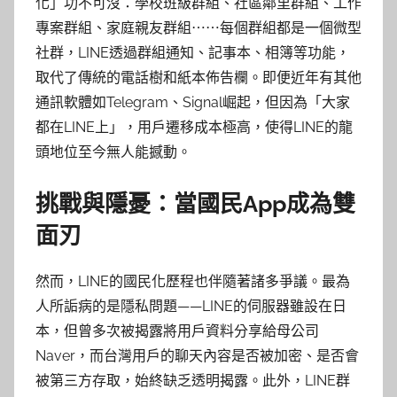
化」功不可沒：學校班級群組、社區鄰里群組、工作
專案群組、家庭親友群組⋯⋯每個群組都是一個微型
社群，LINE透過群組通知、記事本、相簿等功能，
取代了傳統的電話樹和紙本佈告欄。即便近年有其他
通訊軟體如Telegram、Signal崛起，但因為「大家
都在LINE上」，用戶遷移成本極高，使得LINE的龍
頭地位至今無人能撼動。
挑戰與隱憂：當國民App成為雙
面刃
然而，LINE的國民化歷程也伴隨著諸多爭議。最為
人所詬病的是隱私問題——LINE的伺服器雖設在日
本，但曾多次被揭露將用戶資料分享給母公司
Naver，而台灣用戶的聊天內容是否被加密、是否會
被第三方存取，始終缺乏透明揭露。此外，LINE群