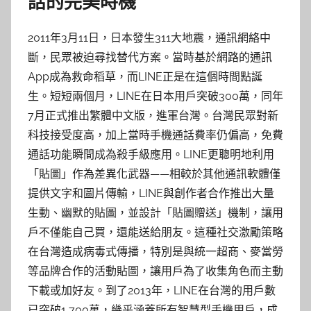
話的完美時機
2011年3月11日，日本發生311大地震，通訊網絡中
斷，民眾被迫尋找替代方案。當時基於網路的通訊
App成為救命稻草，而LINE正是在這個時間點誕
生。短短兩個月，LINE在日本用戶突破300萬，同年
7月正式推出繁體中文版，進軍台灣。台灣民眾對新
科技接受度高，加上當時手機通話費率仍偏高，免費
通話功能瞬間成為殺手級應用。LINE更聰明地利用
「貼圖」作為差異化武器——相較於其他通訊軟體僅
提供文字和圖片傳輸，LINE與創作者合作推出大量
生動、幽默的貼圖，並設計「貼圖贈送」機制，讓用
戶不僅能自己買，還能送給朋友。這種社交激勵策略
在台灣造成病毒式傳播，特別是與統一超商、麥當勞
等品牌合作的活動貼圖，讓用戶為了收集角色而主動
下載或加好友。到了2013年，LINE在台灣的用戶數
已突破1,700萬，幾乎涵蓋所有智慧型手機用戶，成