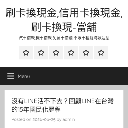
Skip
刷卡換現金,信用卡換現金,
to
content
刷卡換現-當舖
汽車借款,機車借款,免留車借錢,不限車種隨時歡迎您
首
當
網
流
環
聯
頁
鋪
路
行
保
合
金
資
時
清
徵
Menu
融
訊
尚
潔
信
沒有LINE活不下去？回顧LINE在台灣
的15年國民化歷程
Posted on
2026-06-25
by
admin