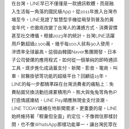
在台灣，LINE早已不僅僅是一款通訊軟體，而是融
入生活每一角落的國民級App。從2011年進入台灣市
場至今，LINE見證了智慧型手機從萌芽到普及的黃
金年代，也徹底改變了台灣人的溝通方式、消費習慣
甚至社交禮儀。根據2023年的統計，台灣LINE活躍
用戶數超過2,100萬，幾乎每100人就有90人使用，
滲透率全球最高。這個由韓國Naver集團開發、日本
子公司營運的應用程式，如何從一個單純的即時通訊
工具，逐步進化成涵蓋支付、新聞、影音、電商、叫
車、就醫掛號等功能的超級平台？回顧這15年，
LINE的每一步都精準踩在台灣消費者的痛點上：免
費貼圖兌換活動迅速累積用戶、熊大與兔兔等角色IP
打造情感連結、LINE Pay順應無現金支付浪潮、
LINE TODAY填補在地新聞需求。更重要的是，LINE
始終維持著「輕量但全面」的定位，不像微信那樣封
閉，也不像WhatsApp那樣功能單一，讓台灣民眾在