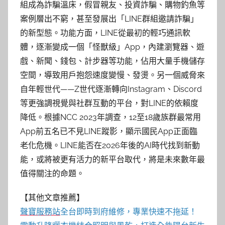
組成為詐騙溫床，假冒親友、投資詐騙、購物釣魚等
案例層出不窮，甚至發展出「LINE群組邀請詐騙」
的新型態。功能方面，LINE從最初的輕巧通訊軟
體，逐漸變成一個「怪獸級」App，內建瀏覽器、遊
戲、新聞、錢包、計步器等功能，佔用大量手機儲存
空間，導致用戶抱怨速度變慢、發燙。另一個威脅來
自年輕世代——Z世代逐漸轉向Instagram、Discord
等更強調視覺與社群互動的平台，對LINE的依賴度
降低。根據NCC 2023年調查，12至18歲族群最常用
App前五名已不見LINE蹤影，顯示國民App正面臨
老化危機。LINE能否在2026年後的AI時代找到新動
能，或將被更有活力的新平台取代，將是未來數年最
值得關注的命題。
【其他文章推薦】
聲寶服務站
全台即時到府維修，專業快速不拖延！