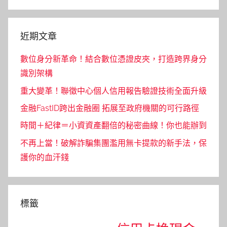
Search
近期文章
數位身分新革命！結合數位憑證皮夾，打造跨界身分
識別架構
重大變革！聯徵中心個人信用報告驗證技術全面升級
金融FastID跨出金融圈 拓展至政府機關的可行路徑
時間＋紀律＝小資資產翻倍的秘密曲線！你也能辦到
不再上當！破解詐騙集團濫用無卡提款的新手法，保
護你的血汗錢
標籤