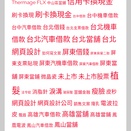
信用卡換現金
Thermage FLX
中山區當舖
刷卡換現金
刷卡換現
台中機車借款
台中借款
台北機車
台北借錢
台中汽車借款
台北支票借款
台北汽車借款
台北當舖
台北
借款
網頁設計
屏東借錢
屏
如何寫文案
屏東房屋二胎
屏東當
屏東汽機車借款
東支票貼現
屏東汽車借款
植
未上市
未上市股票
舖
屏東當鋪
微晶瓷
髮
瘦臉
淚溝
皮秒
消脂針
當舖金融
法令紋
玻尿酸
網頁設計
網頁設計公司
電波拉
銷售文案
隆乳
高雄當舖
皮
高雄汽車借款
高雄當鋪
鳳
飄眉
鳳山當舖
凰電波
鳳山汽車借款