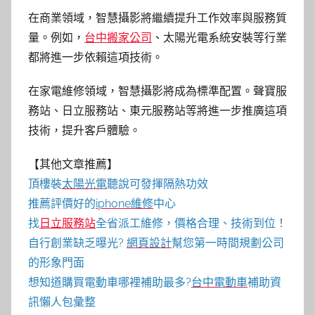
在商業領域，智慧攝影將繼續提升工作效率與服務質
量。例如，
台中搬家公司
、太陽光電系統安裝等行業
都將進一步依賴這項技術。
在家電維修領域，智慧攝影將成為標準配置。聲寶服
務站、日立服務站、東元服務站等將進一步推廣這項
技術，提升客戶體驗。
【其他文章推薦】
頂樓裝
太陽光電
聽說可發揮隔熱功效
推薦評價好的
iphone維修
中心
找
日立服務站
全省派工維修，價格合理、技術到位！
自行創業缺乏曝光?
網頁設計
幫您第一時間規劃公司
的形象門面
想知道購買電動車哪裡補助最多?
台中電動車
補助資
訊懶人包彙整