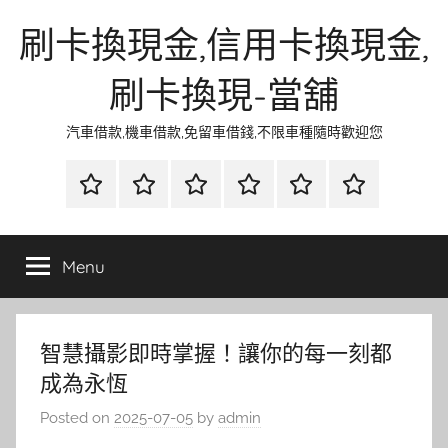
Skip
刷卡換現金,信用卡換現金,
to
content
刷卡換現-當舖
汽車借款,機車借款,免留車借錢,不限車種隨時歡迎您
首
當
網
流
環
聯
頁
鋪
路
行
保
合
金
資
時
清
徵
Menu
融
訊
尚
潔
信
智慧攝影即時掌握！讓你的每一刻都
成為永恆
Posted on
2025-07-05
by
admin