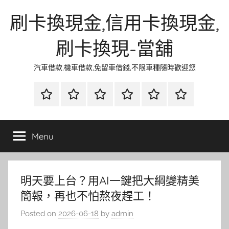
Skip
刷卡換現金,信用卡換現金,
to
content
刷卡換現-當舖
汽車借款,機車借款,免留車借錢,不限車種隨時歡迎您
首
當
網
流
環
聯
頁
鋪
路
行
保
合
金
資
時
清
徵
Menu
融
訊
尚
潔
信
明天要上台？用AI一鍵把大綱變精美
簡報，再也不怕熬夜趕工！
Posted on
2026-06-18
by
admin