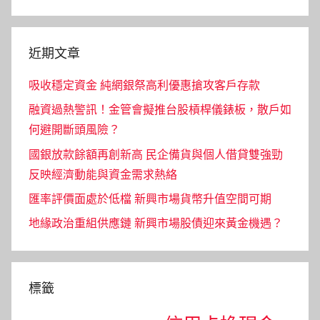
Search
近期文章
吸收穩定資金 純網銀祭高利優惠搶攻客戶存款
融資過熱警訊！金管會擬推台股槓桿儀錶板，散戶如
何避開斷頭風險？
國銀放款餘額再創新高 民企備貨與個人借貸雙強勁
反映經濟動能與資金需求熱絡
匯率評價面處於低檔 新興市場貨幣升值空間可期
地緣政治重組供應鏈 新興市場股債迎來黃金機遇？
標籤