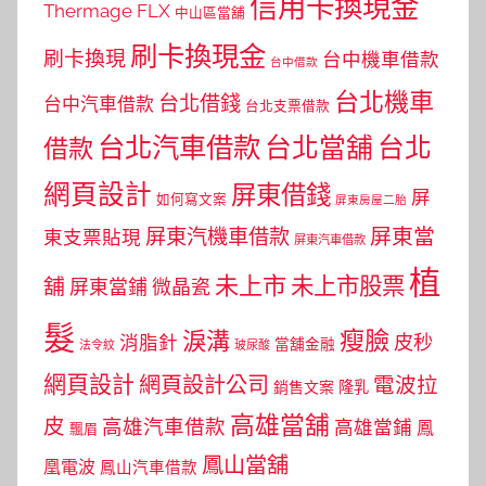
信用卡換現金
Thermage FLX
中山區當舖
刷卡換現金
刷卡換現
台中機車借款
台中借款
台北機車
台北借錢
台中汽車借款
台北支票借款
台北汽車借款
台北當舖
台北
借款
網頁設計
屏東借錢
屏
如何寫文案
屏東房屋二胎
屏東當
屏東汽機車借款
東支票貼現
屏東汽車借款
植
未上市
未上市股票
舖
屏東當鋪
微晶瓷
髮
瘦臉
淚溝
皮秒
消脂針
當舖金融
法令紋
玻尿酸
網頁設計
網頁設計公司
電波拉
銷售文案
隆乳
高雄當舖
皮
高雄汽車借款
高雄當鋪
鳳
飄眉
鳳山當舖
凰電波
鳳山汽車借款