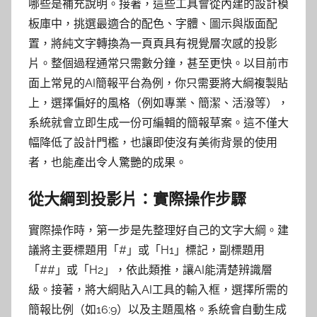
哪些是補充說明。接著，這些工具會從內建的設計模
板庫中，挑選最適合的配色、字體、圖示與版面配
置，將純文字轉換為一頁頁具有視覺層次感的投影
片。整個過程通常只需數分鐘，甚至更快。以目前市
面上常見的AI簡報平台為例，你只需要將大綱複製貼
上，選擇偏好的風格（例如專業、簡潔、活潑等），
系統就會立即生成一份可編輯的簡報草案。這不僅大
幅降低了設計門檻，也讓即使沒有美術背景的使用
者，也能產出令人驚艷的成果。
從大綱到投影片：實際操作步驟
實際操作時，第一步是先整理好自己的文字大綱。建
議將主要標題用「#」或「H1」標記，副標題用
「##」或「H2」，依此類推，讓AI能清楚辨識層
級。接著，將大綱貼入AI工具的輸入框，選擇所需的
簡報比例（如16:9）以及主題風格。系統會自動生成