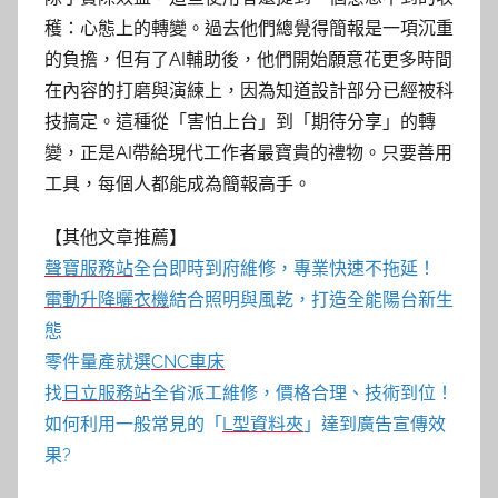
穫：心態上的轉變。過去他們總覺得簡報是一項沉重
的負擔，但有了AI輔助後，他們開始願意花更多時間
在內容的打磨與演練上，因為知道設計部分已經被科
技搞定。這種從「害怕上台」到「期待分享」的轉
變，正是AI帶給現代工作者最寶貴的禮物。只要善用
工具，每個人都能成為簡報高手。
【其他文章推薦】
聲寶服務站
全台即時到府維修，專業快速不拖延！
電動升降曬衣機
結合照明與風乾，打造全能陽台新生
態
零件量產就選
CNC車床
找
日立服務站
全省派工維修，價格合理、技術到位！
如何利用一般常見的「
L型資料夾
」達到廣告宣傳效
果?