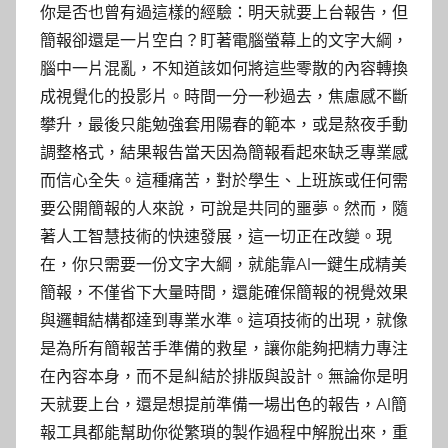
你是否也曾有過這樣的經驗：明天就要上台報告，但
簡報卻還是一片空白？盯著電腦螢幕上的文字大綱，
腦中一片混亂，不知道該如何將這些零散的內容轉換
成視覺化的投影片。時間一分一秒過去，焦慮感不斷
攀升，最後只能勉強套用陽春的範本，或是熬夜手動
調整格式，結果報告當天因為簡報看起來缺乏專業感
而信心全失。這種痛苦，對於學生、上班族或任何需
要公開簡報的人來說，可說是共同的噩夢。然而，隨
著人工智慧技術的快速發展，這一切正在改變。現
在，你只需要一份文字大綱，就能靠AI一鍵生成精美
簡報，不僅省下大量時間，還能確保簡報的視覺效果
與邏輯結構都達到專業水準。這項技術的出現，就像
是為所有簡報苦手準備的救星，讓你能夠把精力專注
在內容本身，而不是糾結於排版與設計。無論你是明
天就要上台，還是想提前準備一場出色的報告，AI簡
報工具都能幫助你從繁瑣的製作過程中解脫出來，重