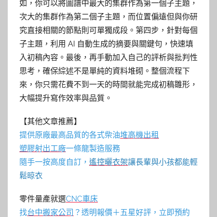
如，你可以將圖譜中最大的集群作為第一個子主題，
次大的集群作為第二個子主題，而位置偏遠但與你研
究直接相關的節點則可單獨成段。第四步，針對每個
子主題，利用 AI 自動生成的摘要與關鍵句，快速填
入初稿內容。最後，再手動加入自己的評析與批判性
思考，確保綜述不是單純的資料堆砌。整個流程下
來，你只需花費不到一天的時間就能完成初稿雛形，
大幅提升寫作效率與品質。
【其他文章推薦】
提供原廠最高品質的各式柴油
堆高機
出租
塑膠射出工廠
一條龍製造服務
隨手一按高度自訂，
遙控曬衣架
讓長輩與小孩都能輕
鬆晾衣
零件量產就選
CNC車床
找
台中搬家公司
？透明報價＋五星好評，立即預約