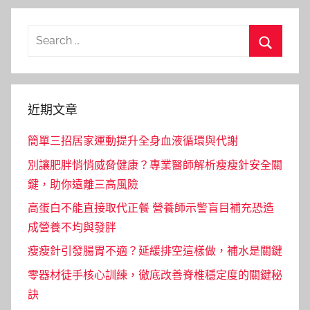
Search
for:
Search
近期文章
簡單三招居家運動提升全身血液循環與代謝
別讓肥胖悄悄威脅健康？專業醫師解析瘦瘦針安全關
鍵，助你遠離三高風險
高蛋白不能直接取代正餐 營養師示警盲目補充恐造
成營養不均與發胖
瘦瘦針引發腸胃不適？延緩排空這樣做，補水是關鍵
零器材徒手核心訓練，徹底改善脊椎穩定度的關鍵秘
訣