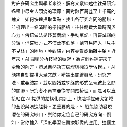
對許多研究生與學者來說，撰寫文獻綜述往往是研究
過程中最令人頭痛的環節。面對數百篇甚至上千篇的
論文，如何快速提取重點、找出各研究之間的關聯，
並梳理出一條清晰的學術脈絡，往往耗費大量時間與
心力。傳統做法是逐篇閱讀、手動筆記，再嘗試歸納
分類，但這種方式不僅效率低落，還容易陷入「見樹
不見林」的困境，導致綜述內容零散或偏離主軸。近
年來，AI 關聯分析技術的崛起，為這個難題帶來了
全新的解方。透過自然語言處理與機器學習模型，AI
能夠自動掃描大量文獻，辨識出關鍵概念、研究方
法、重要結論，並以圖譜或網絡的形式呈現彼此之間
的關聯。研究者不再需要從零開始梳理，而是可以直
接站在 AI 提供的結構化資訊上，快速掌握研究領域
的全貌與演進趨勢。更重要的是，AI 還能協助發現
潛在的研究缺口，幫助你定位自己的研究方向。例
如，當你輸入「深度學習在醫療影像的應用」這個主