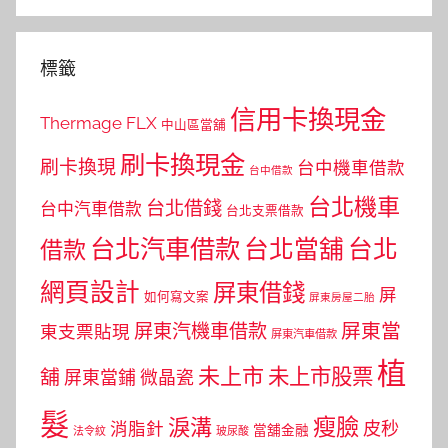
標籤
信用卡換現金
Thermage FLX
中山區當舖
刷卡換現金
刷卡換現
台中機車借款
台中借款
台北機車
台北借錢
台中汽車借款
台北支票借款
台北汽車借款
台北當舖
台北
借款
網頁設計
屏東借錢
屏
如何寫文案
屏東房屋二胎
屏東當
屏東汽機車借款
東支票貼現
屏東汽車借款
植
未上市
未上市股票
舖
屏東當鋪
微晶瓷
髮
瘦臉
淚溝
皮秒
消脂針
當舖金融
法令紋
玻尿酸