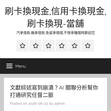
Skip
刷卡換現金,信用卡換現金,
to
content
刷卡換現-當舖
汽車借款,機車借款,免留車借錢,不限車種隨時歡迎您
首
當
網
流
環
聯
頁
鋪
路
行
保
合
金
資
時
清
徵
Menu
融
訊
尚
潔
信
文獻綜述寫到崩潰？AI 關聯分析幫你
打通研究任督二脈
Posted on
2026-06-22
by
admin