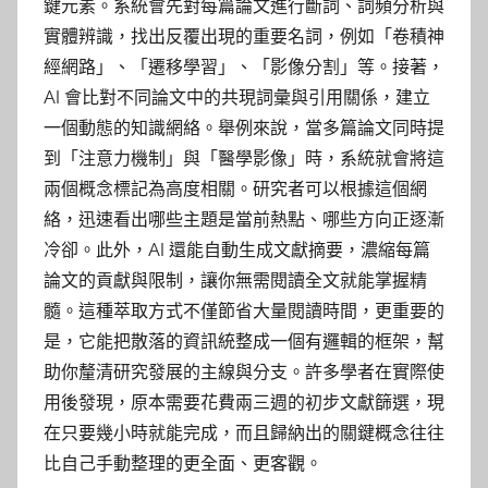
鍵元素。系統會先對每篇論文進行斷詞、詞頻分析與
實體辨識，找出反覆出現的重要名詞，例如「卷積神
經網路」、「遷移學習」、「影像分割」等。接著，
AI 會比對不同論文中的共現詞彙與引用關係，建立
一個動態的知識網絡。舉例來說，當多篇論文同時提
到「注意力機制」與「醫學影像」時，系統就會將這
兩個概念標記為高度相關。研究者可以根據這個網
絡，迅速看出哪些主題是當前熱點、哪些方向正逐漸
冷卻。此外，AI 還能自動生成文獻摘要，濃縮每篇
論文的貢獻與限制，讓你無需閱讀全文就能掌握精
髓。這種萃取方式不僅節省大量閱讀時間，更重要的
是，它能把散落的資訊統整成一個有邏輯的框架，幫
助你釐清研究發展的主線與分支。許多學者在實際使
用後發現，原本需要花費兩三週的初步文獻篩選，現
在只要幾小時就能完成，而且歸納出的關鍵概念往往
比自己手動整理的更全面、更客觀。