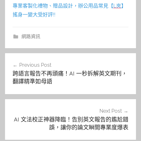
專業客製化禮物、贈品設計，辦公用品常見【
L夾
】
搖身一變大受好評!!
網路資訊
文
Previous Post
章
跨語言報告不再頭痛！AI 一秒拆解英文期刊，
導
翻譯精準如母語
覽
Next Post
AI 文法校正神器降臨！告別英文報告的尷尬錯
誤，讓你的論文瞬間專業度爆表