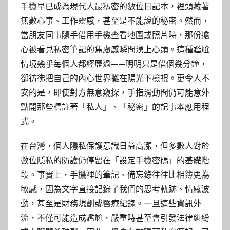
手機早已成為現代人最私密的數位日記本，裡頭藏著
無數心事、工作靈感，甚至是不能說的秘密。然而，
當朋友同事隨手借用手機查看地圖或照片時，那份擔
心被看見私密筆記的焦慮感瞬間湧上心頭。這種尷尬
情境幾乎每個人都經歷過——明明只是借個幾分鐘，
卻彷彿把自己的內心世界攤在陽光下檢視。更令人不
安的是，即使對方無意窺探，手指滑動間仍可能意外
點開那些標註著「私人」、「秘密」的記事本應用程
式。
在台灣，個人隱私保護意識日益高漲，但多數人對於
數位隱私的防護仍停留在「設定手機密碼」的基礎階
段。事實上，手機裡的筆記、備忘錄往往比相簿更為
敏感，因為文字直接記錄了我們的思考軌跡、情感波
動，甚至是財務規劃或醫療紀錄。一旦這些資訊外
流，不僅可能造成尷尬，嚴重時甚至會引發法律糾紛