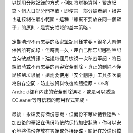
以採用分散記錄的方式。例如將財務資料、醫療紀
錄、個人日記分開存放，即使某一部分被看到，損害
也能控制在最小範圍。這種「雞蛋不要放在同一個籃
子」的原則，是資安領域的基本策略。
定期清理不再需要的私密筆記同樣重要。很多人習慣
保留所有記錄，但時間一久，連自己都忘記哪些筆記
含有敏感資訊。建議每個月檢視一次私密筆記，將已
經過時或不再需要的內容安全刪除。真正的刪除不僅
是移到垃圾桶，還需要使用「安全刪除」工具多次覆
寫儲存空間，防止被資料恢復軟體還原。iOS和
Android都有內建的安全刪除選項，或是可以透過
CCleaner等可信賴的應用程式完成。
最後，永遠要有備份意識，但備份不等於犧牲隱私。
加密後的筆記在備份時依然保持加密狀態，你可以安
心地將備份存放在雲端或外接硬碟。關鍵在於備份檔