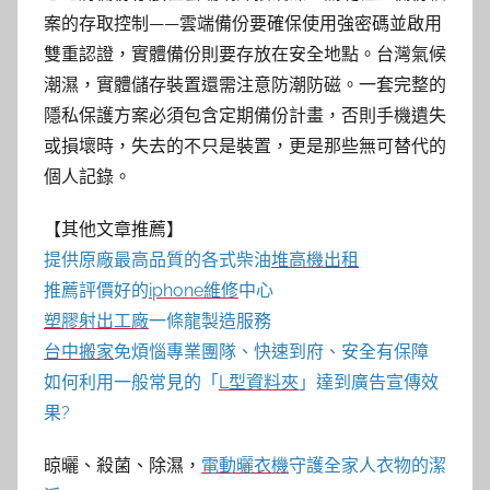
案的存取控制——雲端備份要確保使用強密碼並啟用
雙重認證，實體備份則要存放在安全地點。台灣氣候
潮濕，實體儲存裝置還需注意防潮防磁。一套完整的
隱私保護方案必須包含定期備份計畫，否則手機遺失
或損壞時，失去的不只是裝置，更是那些無可替代的
個人記錄。
【其他文章推薦】
提供原廠最高品質的各式柴油
堆高機
出租
推薦評價好的
iphone維修
中心
塑膠射出工廠
一條龍製造服務
台中搬家
免煩惱專業團隊、快速到府、安全有保障
如何利用一般常見的「
L型資料夾
」達到廣告宣傳效
果?
晾曬、殺菌、除濕，
電動曬衣機
守護全家人衣物的潔