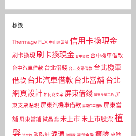
標籤
信用卡換現金
Thermage FLX
中山區當舖
刷卡換現金
刷卡換現
台中機車借款
台中借款
台北機車
台北借錢
台中汽車借款
台北支票借款
台北汽車借款
台北當舖
台北
借款
網頁設計
屏東借錢
屏
如何寫文案
屏東房屋二胎
屏東當
屏東汽機車借款
東支票貼現
屏東汽車借款
植
未上市
未上市股票
舖
屏東當鋪
微晶瓷
髮
瘦臉
淚溝
皮秒
消脂針
當舖金融
法令紋
玻尿酸