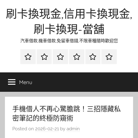
Skip
刷卡換現金,信用卡換現金,
to
content
刷卡換現-當舖
汽車借款,機車借款,免留車借錢,不限車種隨時歡迎您
首
當
網
流
環
聯
頁
鋪
路
行
保
合
金
資
時
清
徵
Menu
融
訊
尚
潔
信
手機借人不再心驚膽跳！三招隱藏私
密筆記的終極防窺術
Posted on
2026-02-21
by
admin