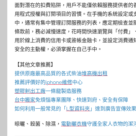
面對潛在的扣費陷阱，用戶不能僅依賴服務提供者的
用程式授權與訂閱項目的習慣。在手機的系統設定或支付平
中，通常有集中管理訂閱服務的列表，應定期檢查並
條款前，務必減慢速度，花時間快速瀏覽與「付費」
用於線上消費的信用卡或簽帳金融卡，並設定消費通
安全的主動權，必須掌握在自己手中。
【其他文章推薦】
提供原廠最高品質的各式柴油
堆高機
出租
推薦評價好的
iphone維修
中心
塑膠射出工廠
一條龍製造服務
台中搬家
免煩惱專業團隊、快速到府、安全有保障
如何利用一般常見的「
L型資料夾
」達到廣告宣傳效果
晾曬、殺菌、除濕，
電動曬衣機
守護全家人衣物的潔