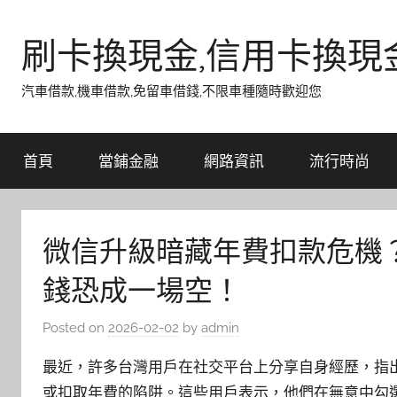
Skip
to
刷卡換現金,信用卡換現
content
汽車借款,機車借款,免留車借錢,不限車種隨時歡迎您
首頁
當鋪金融
網路資訊
流行時尚
微信升級暗藏年費扣款危機
錢恐成一場空！
Posted on
2026-02-02
by
admin
最近，許多台灣用戶在社交平台上分享自身經歷，指
或扣取年費的陷阱。這些用戶表示，他們在無意中勾