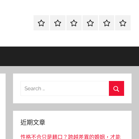
首
當
網
流
環
聯
頁
鋪
路
行
保
合
金
資
時
清
徵
融
訊
尚
潔
信
Search
for:
Search
近期文章
性格不合只是藉口？跨越差異的婚姻，才能