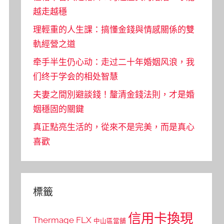
越走越穩
理輕重的人生課：搞懂金錢與情感關係的雙
軌經營之道
牵手半生仍心动：走过二十年婚姻风浪，我
们终于学会的相处智慧
夫妻之間別避談錢！釐清金錢法則，才是婚
姻穩固的關鍵
真正點亮生活的，從來不是完美，而是真心
喜歡
標籤
信用卡換現
Thermage FLX
中山區當舖