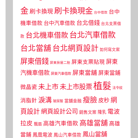
金
刷卡換現金
刷卡換現
台中
台中借款
台北借錢
機車借款
台中汽車借款
台北支票借
台北汽車借款
台北機車借款
款
台北當舖
台北網頁設計
如何寫文案
屏東借錢
屏東
屏東支票貼現
屏東房屋二胎
屏東當舖
汽機車借款
屏東當鋪
屏東汽車借款
植髮
未上市
未上市股票
微晶瓷
法令紋
瘦臉
淚溝
網
皮秒
消脂針
當舖金融
玻尿酸
頁設計
網頁設計公司
電波
銷售文案
隆乳
高雄當舖
拉皮
高雄汽車借款
高雄
飄眉
鳳山當舖
當鋪
鳳凰電波
鳳山汽車借款