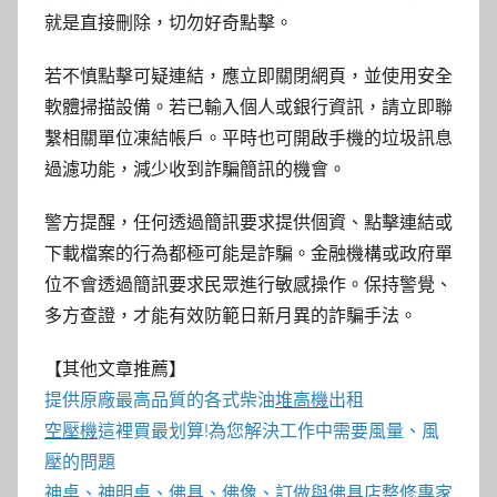
就是直接刪除，切勿好奇點擊。
若不慎點擊可疑連結，應立即關閉網頁，並使用安全
軟體掃描設備。若已輸入個人或銀行資訊，請立即聯
繫相關單位凍結帳戶。平時也可開啟手機的垃圾訊息
過濾功能，減少收到詐騙簡訊的機會。
警方提醒，任何透過簡訊要求提供個資、點擊連結或
下載檔案的行為都極可能是詐騙。金融機構或政府單
位不會透過簡訊要求民眾進行敏感操作。保持警覺、
多方查證，才能有效防範日新月異的詐騙手法。
【其他文章推薦】
提供原廠最高品質的各式柴油
堆高機
出租
空壓機
這裡買最划算!為您解決工作中需要風量、風
壓的問題
神桌、
神明桌
、
佛具
、佛像、訂做與
佛具店
整修專家