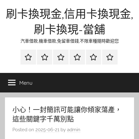
Skip
刷卡換現金,信用卡換現金,
to
content
刷卡換現-當舖
汽車借款,機車借款,免留車借錢,不限車種隨時歡迎您
首
當
網
流
環
聯
頁
鋪
路
行
保
合
金
資
時
清
徵
Menu
融
訊
尚
潔
信
小心！一封簡訊可能讓你傾家蕩產，
這些關鍵字千萬別點
Posted on
2025-06-21
by
admin