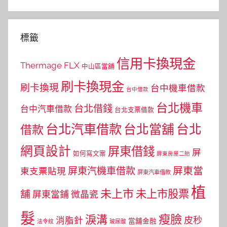
標籤
信用卡換現金
Thermage FLX
中山區當舖
刷卡換現金
刷卡換現
台中機車借款
台中借款
台北機車
台北借錢
台中汽車借款
台北支票借款
台北汽車借款
台北當舖
台北
借款
網頁設計
屏東借錢
屏
如何寫文案
屏東房屋二胎
屏東當
屏東汽機車借款
東支票貼現
屏東汽車借款
植
未上市
未上市股票
舖
屏東當鋪
微晶瓷
髮
瘦臉
淚溝
皮秒
消脂針
當舖金融
法令紋
玻尿酸