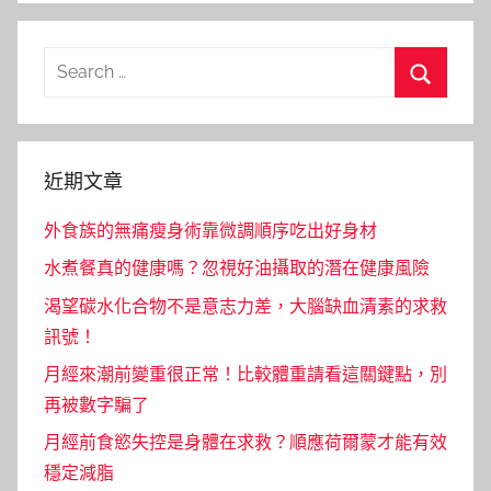
Search
for:
Search
近期文章
外食族的無痛瘦身術靠微調順序吃出好身材
水煮餐真的健康嗎？忽視好油攝取的潛在健康風險
渴望碳水化合物不是意志力差，大腦缺血清素的求救
訊號！
月經來潮前變重很正常！比較體重請看這關鍵點，別
再被數字騙了
月經前食慾失控是身體在求救？順應荷爾蒙才能有效
穩定減脂