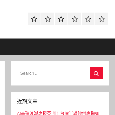
首
當
網
流
環
聯
頁
鋪
路
行
保
合
金
資
時
清
徵
融
訊
尚
潔
信
Search
for:
Search
近期文章
AI基建浪潮席捲亞洲！台灣半導體供應鏈如