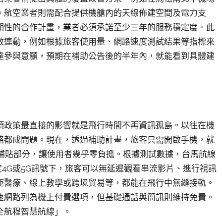
。航空業者則需配合提供機艙內的天線佈建空間及電力支
期性的合作計畫，業者必須承諾至少三年的服務穩定度。此
效連動，例如根據旅客使用量、網路速度測試結果等指標來
達參與意願，預期在補助公告後的半年內，就能看到具體建
項政策最直接的影響就是飛行時間不再資訊孤島。以往在機
絡都成問題。現在，透過補助計畫，旅客只需開啟手機，就
府補貼部分，讓使用者幾乎零負擔。根據測試數據，台馬航線
定4G或5G訊號下，旅客可以無延遲觀看串流影片、進行視訊
距醫療、線上教學或跨境貿易等，都能在飛行中無縫接軌。
速網路列為機上付費選項，但基礎通話與簡訊則維持免費。
全航程智慧航線」。