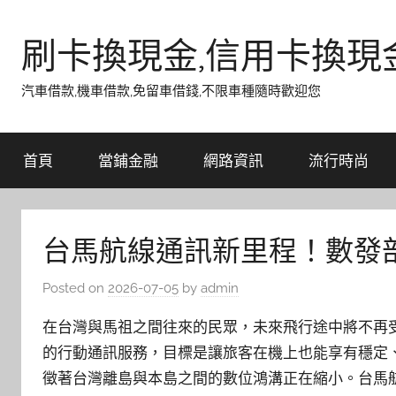
Skip
to
刷卡換現金,信用卡換現
content
汽車借款,機車借款,免留車借錢,不限車種隨時歡迎您
首頁
當鋪金融
網路資訊
流行時尚
台馬航線通訊新里程！數發
Posted on
2026-07-05
by
admin
在台灣與馬祖之間往來的民眾，未來飛行途中將不再
的行動通訊服務，目標是讓旅客在機上也能享有穩定
徵著台灣離島與本島之間的數位鴻溝正在縮小。台馬