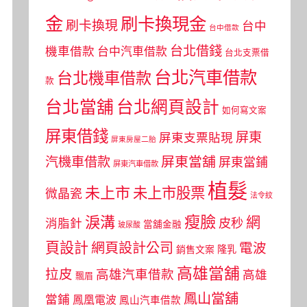
金
刷卡換現金
刷卡換現
台中
台中借款
台北借錢
機車借款
台中汽車借款
台北支票借
台北汽車借款
台北機車借款
款
台北當舖
台北網頁設計
如何寫文案
屏東借錢
屏東
屏東支票貼現
屏東房屋二胎
屏東當舖
汽機車借款
屏東當鋪
屏東汽車借款
植髮
未上市
未上市股票
微晶瓷
法令紋
瘦臉
淚溝
網
皮秒
消脂針
當舖金融
玻尿酸
頁設計
網頁設計公司
電波
銷售文案
隆乳
高雄當舖
拉皮
高雄汽車借款
高雄
飄眉
鳳山當舖
當鋪
鳳凰電波
鳳山汽車借款