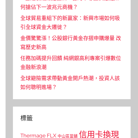
何搶佔下一波兆元商機？
全球貿易重組下的新贏家：新興市場如何吸
引全球資金大遷徙？
金價驚驚漲！公股銀行黃金存摺申購爆量 改
寫歷史新高
任務加碼提升回饋 純網銀高利專案引爆數位
金融新浪潮
全球避險需求帶動黃金開戶熱潮，投資人該
如何聰明進場？
標籤
信用卡換現
Thermage FLX
中山區當舖