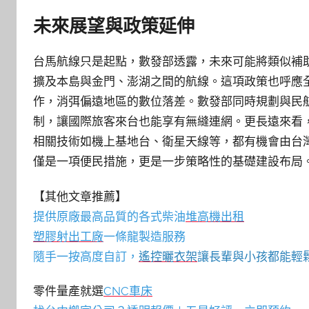
未來展望與政策延伸
台馬航線只是起點，數發部透露，未來可能將類似補
擴及本島與金門、澎湖之間的航線。這項政策也呼應
作，消弭偏遠地區的數位落差。數發部同時規劃與民
制，讓國際旅客來台也能享有無縫連網。更長遠來看
相關技術如機上基地台、衛星天線等，都有機會由台
僅是一項便民措施，更是一步策略性的基礎建設布局
【其他文章推薦】
提供原廠最高品質的各式柴油
堆高機
出租
塑膠射出工廠
一條龍製造服務
隨手一按高度自訂，
遙控曬衣架
讓長輩與小孩都能輕
零件量產就選
CNC車床