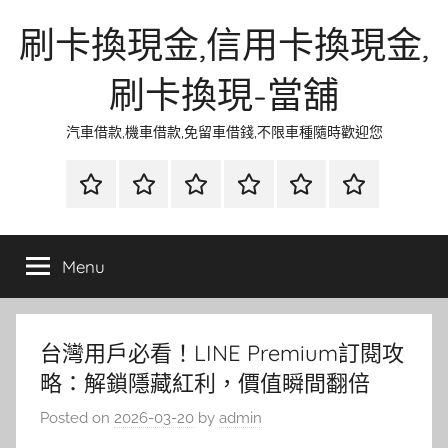
Skip
刷卡換現金,信用卡換現金,
to
content
刷卡換現-當舖
汽車借款,機車借款,免留車借錢,不限車種隨時歡迎您
首
當
網
流
環
聯
頁
鋪
路
行
保
合
金
資
時
清
徵
Menu
融
訊
尚
潔
信
台灣用戶必看！LINE Premium訂閱攻
略：解鎖隱藏紅利，價值瞬間翻倍
Posted on
2026-03-20
by
admin