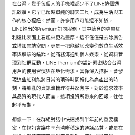
在台灣，幾乎每個人的手機裡都少不了LINE這個通
訊軟體。它早已超越單純的聊天工具，成為生活與工
作的核心樞紐。然而，許多用戶可能還不知道，
LINE推出的Premium訂閱服務，其中蘊含的專屬紅
利遠比表面上看起來更為豐厚。這不僅僅是去除廣告
或增加雲端空間，更是一把能徹底改變你數位生活效
率與體驗的鑰匙。從商務溝通到個人娛樂，從資料管
理到社群互動，LINE Premium的設計緊密貼合台灣
用戶的使用習慣與在地化需求。當你深入挖掘，會發
現這些紅利能將日常的瑣碎時間轉化為高產出的時
刻，將雜亂的資訊流梳理得井然有序。對於追求效率
與品質的現代人而言，這項投資所帶來的回報，往往
超乎預期。
想像一下，在群組對話中快速找到半年前的重要檔
案，在視訊會議中享有清晰穩定的通話品質，或是在