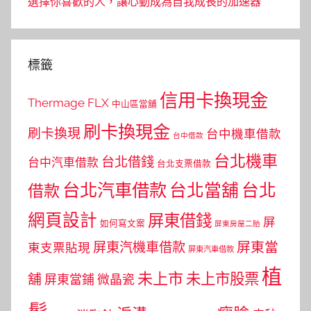
選擇你喜歡的人，讓心動成為自我成長的加速器
標籤
信用卡換現金
Thermage FLX
中山區當舖
刷卡換現金
刷卡換現
台中機車借款
台中借款
台北機車
台北借錢
台中汽車借款
台北支票借款
台北汽車借款
台北當舖
台北
借款
網頁設計
屏東借錢
屏
如何寫文案
屏東房屋二胎
屏東當
屏東汽機車借款
東支票貼現
屏東汽車借款
植
未上市
未上市股票
舖
屏東當鋪
微晶瓷