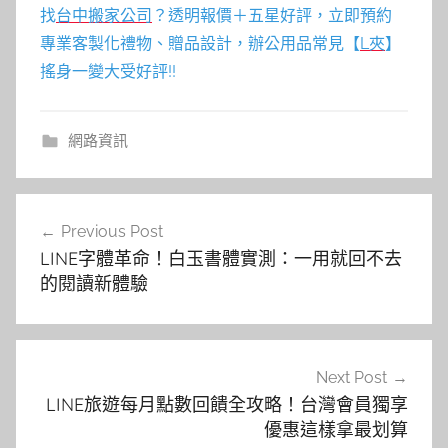
找
台中搬家公司
？透明報價＋五星好評，立即預約
專業客製化禮物、贈品設計，辦公用品常見【
L夾
】
搖身一變大受好評!!
網路資訊
文
Previous Post
章
LINE字體革命！白玉書體實測：一用就回不去
導
的閱讀新體驗
覽
Next Post
LINE旅遊每月點數回饋全攻略！台灣會員獨享
優惠這樣拿最划算