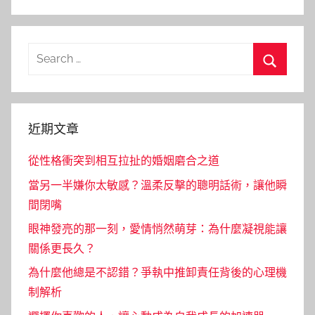
Search
for:
Search
近期文章
從性格衝突到相互拉扯的婚姻磨合之道
當另一半嫌你太敏感？溫柔反擊的聰明話術，讓他瞬
間閉嘴
眼神發亮的那一刻，愛情悄然萌芽：為什麼凝視能讓
關係更長久？
為什麼他總是不認錯？爭執中推卸責任背後的心理機
制解析