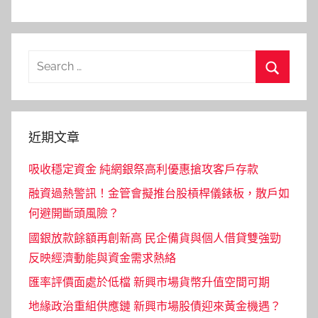
Search
for:
Search
近期文章
吸收穩定資金 純網銀祭高利優惠搶攻客戶存款
融資過熱警訊！金管會擬推台股槓桿儀錶板，散戶如
何避開斷頭風險？
國銀放款餘額再創新高 民企備貨與個人借貸雙強勁
反映經濟動能與資金需求熱絡
匯率評價面處於低檔 新興市場貨幣升值空間可期
地緣政治重組供應鏈 新興市場股債迎來黃金機遇？