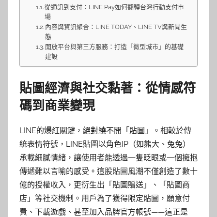
從通訊到支付：LINE Pay如何翻轉台灣行動支付市
場
內容與資訊聚合：LINE TODAY、LINE TV與新聞生
態
開放平台與第三方服務：打造「微型城市」的基礎
建設
貼圖經濟與社交黏著：從情感符
碼到商業變現
LINE的爆紅關鍵，絕對繞不開「貼圖」。相較於傳
統表情符號，LINE貼圖以角色IP（如熊大、兔兔）
承載細膩情緒，讓使用者能透過一隻眨眼或一個擁抱
傳遞難以言喻的感受。這股貼圖風潮不僅創造了數十
億的授權收入，更衍生出「貼圖贈送」、「貼圖商
店」等社交機制。用戶為了獲得限定貼圖，願意付
費、下載遊戲、甚至加入品牌官方帳號——這正是