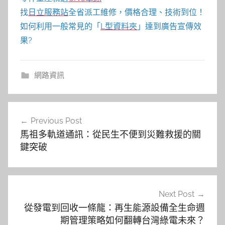
找
日立服務站
全省派工維修，價格合理、技術到位！
如何利用一般常見的「
L型資料夾
」達到廣告宣傳效
果?
網路資訊
文
Previous Post
章
馬祖多軌道通訊：從民生不便到災難救援的關
導
鍵突破
覽
Next Post
從發電到回收一條龍：再生能源設備全生命週
期管理策略如何翻轉台灣綠電未來？