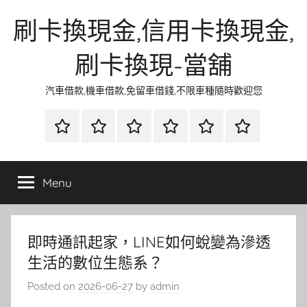
Skip
刷卡換現金,信用卡換現金,
to
content
刷卡換現-當舖
汽車借款,機車借款,免留車借錢,不限車種隨時歡迎您
首
當
網
流
環
聯
頁
鋪
路
行
保
合
金
資
時
清
徵
Menu
融
訊
尚
潔
信
即時通訊起家，LINE如何蛻變為滲透
生活的數位生態系？
Posted on
2026-06-27
by
admin