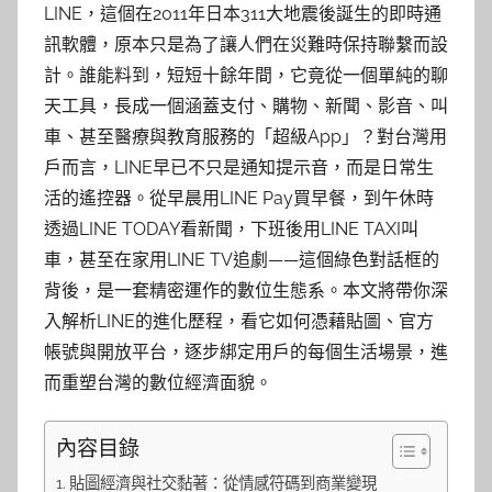
LINE，這個在2011年日本311大地震後誕生的即時通
訊軟體，原本只是為了讓人們在災難時保持聯繫而設
計。誰能料到，短短十餘年間，它竟從一個單純的聊
天工具，長成一個涵蓋支付、購物、新聞、影音、叫
車、甚至醫療與教育服務的「超級App」？對台灣用
戶而言，LINE早已不只是通知提示音，而是日常生
活的遙控器。從早晨用LINE Pay買早餐，到午休時
透過LINE TODAY看新聞，下班後用LINE TAXI叫
車，甚至在家用LINE TV追劇——這個綠色對話框的
背後，是一套精密運作的數位生態系。本文將帶你深
入解析LINE的進化歷程，看它如何憑藉貼圖、官方
帳號與開放平台，逐步綁定用戶的每個生活場景，進
而重塑台灣的數位經濟面貌。
內容目錄
貼圖經濟與社交黏著：從情感符碼到商業變現