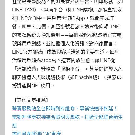
甚至是完整服務。例如美食外送平台、叫車服務（如
LINE TAXI）、電商平台（如LINE購物）都能直接嵌
在LINE介面中。用戶無需切換App，就能完成訂
餐、叫車、比價、甚至掛號看診。這背後仰賴LINE
的帳號系統與通知機制——每個服務都能透過官方帳
號與用戶對話，並推播個人化資訊。對商家而言，
LINE官方帳號已成為與客戶溝通的主要管道，每月
活躍用戶超過2100萬。這套開放生態，讓LINE從
「通訊軟體」升格為「服務平台」，甚至開始導入AI
聊天機器人與區塊鏈技術（如Finschia鏈），探索虛
擬資產與NFT應用。
【其他文章推薦】
聲寶服務站
全台即時到府維修，專業快速不拖延！
電動升降曬衣機
結合照明與風乾，打造全能陽台新生
態
零件量產就選
CNC車床