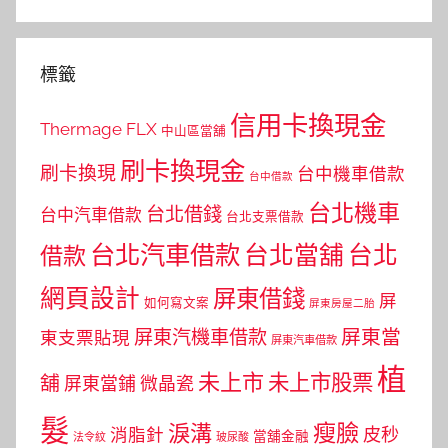
標籤
信用卡換現金
Thermage FLX
中山區當舖
刷卡換現金
刷卡換現
台中機車借款
台中借款
台北機車
台北借錢
台中汽車借款
台北支票借款
台北汽車借款
台北當舖
台北
借款
網頁設計
屏東借錢
屏
如何寫文案
屏東房屋二胎
屏東當
屏東汽機車借款
東支票貼現
屏東汽車借款
植
未上市
未上市股票
舖
屏東當鋪
微晶瓷
髮
瘦臉
淚溝
皮秒
消脂針
當舖金融
法令紋
玻尿酸