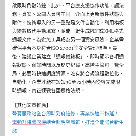
啟限時倒數時鐘。此外，平台應支援協作功能，讓法
務、資安、公關人員可在同一介面上更新事件狀態與
附件。技術導入的另一重點是文件自動化，利用模板
與變數取代手動填寫，並能一鍵生成PDF或XML格式
通報文件。為避免工具成為另一個資安風險，企業需
確保平台本身符合ISO 27001等安全管理標準。最
後，建議企業建立「通報儀錶板」，即時顯示各項通
報狀態、剩餘時間以及歷史紀錄，高階主管可一覽全
局，必要時快速調度資源。唯有將合規流程數位化、
自動化，企業才能在短短36至72小時內從容完成限
時通報，真正迎戰各國嚴格法規。
【其他文章推薦】
聲寶服務站
全台即時到府維修，專業快速不拖延！
電動升降曬衣機
結合照明與風乾，打造全能陽台新生
態