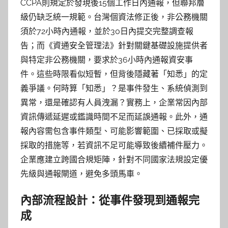
CCPA則規定於發現後15個工作日內通報，但聯邦層
級仍缺乏統一規範。台灣個資法修正後，非公務機關
須於72小時內通報，並於30日內提交完整調查報
告；而《資通安全管理法》針對關鍵基礎設施提供者
與特定非公務機關，要求於36小時內通報資安事
件。這些時限看似短暫，但背後隱藏著「知悉」的定
義爭議。何時算「知悉」？是事件發生、系統偵測到
異常，還是確認有人員洩漏？實務上，企業常因內部
資訊傳遞延遲或鑑識時間不足而延誤通報。此外，通
報內容需包含事件類型、可能影響範圍、已採取或擬
採取的措施等，若資訊不足可能導致後續補件壓力。
企業應建立跨國合規矩陣，針對不同國家法規設定優
先級與通報閘道，避免多頭馬車。
內部流程設計：從事件發現到通報完
成