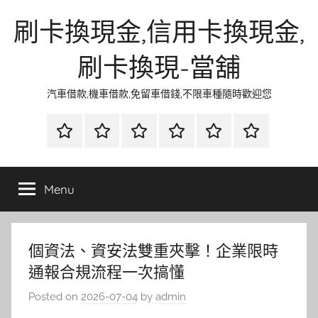
Skip
刷卡換現金,信用卡換現金,
to
content
刷卡換現-當舖
汽車借款,機車借款,免留車借錢,不限車種隨時歡迎您
首
當
網
流
環
聯
頁
鋪
路
行
保
合
金
資
時
清
徵
Menu
融
訊
尚
潔
信
個資法、資安法雙重夾擊！企業限時
通報合規流程一次搞懂
Posted on
2026-07-04
by
admin