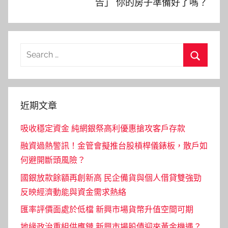
告」 你的房子準備好了嗎？
Search
for:
Search
近期文章
吸收穩定資金 純網銀祭高利優惠搶攻客戶存款
融資過熱警訊！金管會擬推台股槓桿儀錶板，散戶如
何避開斷頭風險？
國銀放款餘額再創新高 民企備貨與個人借貸雙強勁
反映經濟動能與資金需求熱絡
匯率評價面處於低檔 新興市場貨幣升值空間可期
地緣政治重組供應鏈 新興市場股債迎來黃金機遇？