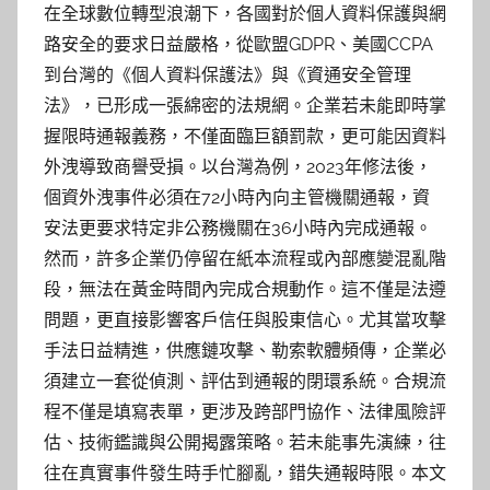
在全球數位轉型浪潮下，各國對於個人資料保護與網
路安全的要求日益嚴格，從歐盟GDPR、美國CCPA
到台灣的《個人資料保護法》與《資通安全管理
法》，已形成一張綿密的法規網。企業若未能即時掌
握限時通報義務，不僅面臨巨額罰款，更可能因資料
外洩導致商譽受損。以台灣為例，2023年修法後，
個資外洩事件必須在72小時內向主管機關通報，資
安法更要求特定非公務機關在36小時內完成通報。
然而，許多企業仍停留在紙本流程或內部應變混亂階
段，無法在黃金時間內完成合規動作。這不僅是法遵
問題，更直接影響客戶信任與股東信心。尤其當攻擊
手法日益精進，供應鏈攻擊、勒索軟體頻傳，企業必
須建立一套從偵測、評估到通報的閉環系統。合規流
程不僅是填寫表單，更涉及跨部門協作、法律風險評
估、技術鑑識與公開揭露策略。若未能事先演練，往
往在真實事件發生時手忙腳亂，錯失通報時限。本文