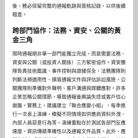
後，務必保留完整的通報軌跡與簽核記錄，以供後續
稽查。
跨部門協作：法務、資安、公關的黃
金三角
限時通報絕非單一部門能獨立完成，而是需要法務、
資安與公關（或投資人關係）三方緊密協作。資安團
隊負責技術鑑識、事件控制與證據保全，法務團隊則
判斷法規適用性、撰寫通報文件與評估訴訟風險，公
關團隊則準備對外聲明、客戶溝通與媒體應對。許多
企業忽略公關環節，導致通報後輿論失控或客戶信心
崩盤。實務上，建議建立「聯合應變小組」，每季進
行一次桌上演練，模擬不同情境如供應商資料外洩、
內部人員惡意行為等。演練重點在於測試各部門反應
速度、資訊傳遞準確性以及通報文件品質。此外，應