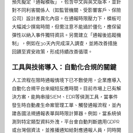
預先擬定「通報模板」，包含中文與英文版本，並針
對不同利害關係人（如監管機關、受影響客戶、保險
公司）設計差異化內容。在通報時限壓力下，模板可
大幅減少撰寫時間，但需注意不能過於僵化，應保留
彈性以納入事件獨特資訊。另需建立「通報後追蹤機
制」，例如在30天內完成深入調查，並將改善措施
回饋至資安政策，形成持續改善循環。
工具與技術導入：自動化合規的關鍵
人工流程在限時通報情境下已不敷使用，企業應導入
自動化合規平台來縮短反應時間。目前市場上已有解
決方案，能夠串接SIEM、EDR等偵測工具，當事件
發生時自動產生命案管理工單、觸發通報流程，並內
建各國法規通報表單與時限計算器。例如，當系統偵
測到特定類型資料外洩，平台會自動判斷適用GDPR
或台灣個資法，並推播通知給對應通報人員，同時開