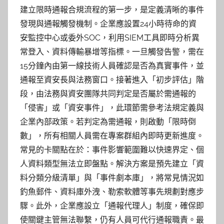
建立限時通報合規流程的第一步，是定義清晰的事件
發現與通報觸發機制。企業應設置24小時待命的資
安監控中心或委外SOC，利用SIEM工具即時分析異
常登入、資料傳輸暴增等指標。一旦觸發告警，需在
15分鐘內由第一線技術人員確認是否為真實事件，並
通報至資安長與法務窗口。接著進入「初步評估」階
段，由法務與資安團隊共同判定是否屬於需通報的
「侵害」或「資安事件」，此環節需參考法規定義與
企業內部政策。若判定為需通報，則啟動「限時倒
數」，所有相關人員需在專案群組內即時更新進度。
常見的卡關點在於：事件影響範圍難以快速界定、個
人資料類型無法立即盤點。解決方案是預先建立「資
料分類分級清單」與「事件劇本庫」，將常見情況如
釣魚郵件、資料庫外洩、勒索軟體等事先規劃對應步
驟。此外，企業應設立「通報代理人」制度，確保即
使關鍵主管無法聯繫，仍有人員可代行通報職責。最