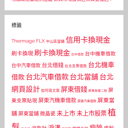
標籤
信用卡換現金
Thermage FLX
中山區當舖
刷卡換現金
刷卡換現
台中機車借款
台中借款
台北機車
台北借錢
台中汽車借款
台北支票借款
台北汽車借款
台北當舖
台北
借款
網頁設計
屏東借錢
屏
如何寫文案
屏東房屋二胎
屏東當
屏東汽機車借款
東支票貼現
屏東汽車借款
植
未上市
未上市股票
舖
屏東當鋪
微晶瓷
髮
瘦臉
淚溝