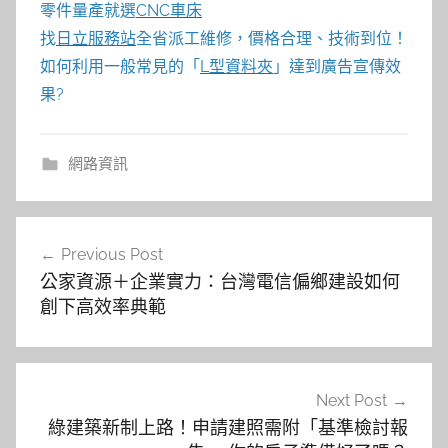
零件量產就選
CNC車床
找
日立服務站
全省派工維修，價格合理、技術到位！
如何利用一般常見的「
L型資料夾
」達到廣告宣傳效
果?
網路資訊
文
Previous Post
章
公家資源＋企業實力：台灣電信偏鄉建設如何
導
創下高效率典範
覽
Next Post
綠建築新制上路！申請建照需附「基準檢討報