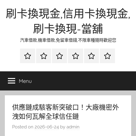
Skip
刷卡換現金,信用卡換現金,
to
content
刷卡換現-當舖
汽車借款,機車借款,免留車借錢,不限車種隨時歡迎您
首
當
網
流
環
聯
頁
鋪
路
行
保
合
金
資
時
清
徵
Menu
融
訊
尚
潔
信
供應鏈成駭客新突破口！大廠機密外
洩如何瓦解全球信任鏈
Posted on
2026-06-24
by
admin