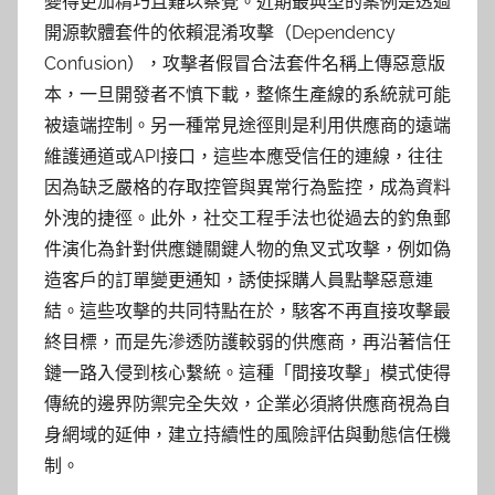
變得更加精巧且難以察覺。近期最典型的案例是透過
開源軟體套件的依賴混淆攻擊（Dependency
Confusion），攻擊者假冒合法套件名稱上傳惡意版
本，一旦開發者不慎下載，整條生產線的系統就可能
被遠端控制。另一種常見途徑則是利用供應商的遠端
維護通道或API接口，這些本應受信任的連線，往往
因為缺乏嚴格的存取控管與異常行為監控，成為資料
外洩的捷徑。此外，社交工程手法也從過去的釣魚郵
件演化為針對供應鏈關鍵人物的魚叉式攻擊，例如偽
造客戶的訂單變更通知，誘使採購人員點擊惡意連
結。這些攻擊的共同特點在於，駭客不再直接攻擊最
終目標，而是先滲透防護較弱的供應商，再沿著信任
鏈一路入侵到核心繫統。這種「間接攻擊」模式使得
傳統的邊界防禦完全失效，企業必須將供應商視為自
身網域的延伸，建立持續性的風險評估與動態信任機
制。