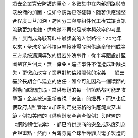
過去企業資安防護的重心，多數集中在內部網路與終
端設備的加固，但如今情勢已然翻轉。隨著供應鏈整
合程度日益加深，跨國分工與零組件代工模式讓資訊
流動更加複雜，供應鏈不再只是成本與效率的考量
點，反而成為駭客眼中最脆弱的入侵路徑。2023年
以來，全球多家科技巨擘接連爆發因供應商後門或第
三方系統漏洞導致的機密外洩事件，從半導體設計藍
圖到客戶個資，無一倖免。這些事件不僅造成鉅額損
失，更徹底改寫了業界對於信賴關係的定義——過去
基於長期合作建立的信任，如今可能因為一個環節的
鬆動而瞬間崩塌。當供應鏈的每一個節點都可能是攻
擊面，企業被迫重新審視「安全」的邊界，而這也促
使政府與監管單位加速制定更嚴格的供應鏈資安規
範。例如美國的《供應鏈安全審查條例》與歐盟的
《網路韌性法案》，都已將供應商的安全成熟度列為
合規重點。然而，台灣身處全球半導體與電子製造的