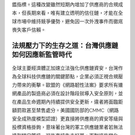
鑑指標。這種改變雖然短期內增加了供應商的合規成
本，但長期來看，唯有建立透明的信任鏈，才能在全
球市場中維持競爭優勢，避免因一次外洩事件而徹底
喪失客戶信賴。
法規壓力下的生存之道：台灣供應鏈
如何因應新監管時代
全球主要經濟體正加速立法強化供應鏈資安，台灣作
為全球科技供應鏈的關鍵節點，企業必須正視合規壓
力帶來的衝擊。歐盟的《網路韌性法案》要求所有連
網產品的製造商必須在設計階段就導入安全原則，並
在產品生命週期內持續提供安全更新，違者將面臨鉅
額罰款甚至禁售處分。美國國防部的CMMC（網路
安全成熟度模型認證）更直接將供應商的資安等級與
投標資格掛鉤，意味著台灣的軍工供應鏈業者若無法