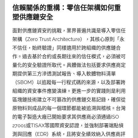
信賴關係的重構：零信任架構如何重
塑供應鏈安全
面對供應鏈資安的挑戰，業界普遍共識是導入零信任
架構（Zero Trust Architecture），其核心原則「永
不信任，始終驗證」同樣適用於跨組織的供應鏈合
作。過去基於合約或長期往來的信任模式，必須被可
量化的安全驗證所取代。具體做法包括要求供應商定
期提供第三方滲透測試報告、導入軟體物料清單
（SBOM）以追蹤每一行程式碼的來源，以及部署跨
組織的資安事件應變演練。更進一步的實踐則是利用
區塊鏈技術建立不可篡改的供應鏈交易記錄，確保從
原物料到成品的每一個環節都能被追溯與稽核。台灣
的電子製造大廠已開始要求其供應商必須通過ISO
27001或TISAX等國際資安認證，並強制部署端點偵
測與回應（EDR）系統，且將安全績效納入供應商評