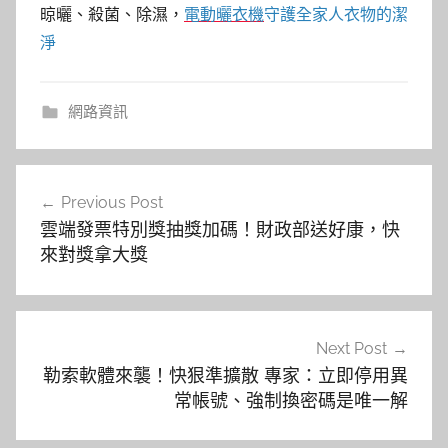
晾曬、殺菌、除濕，
電動曬衣機
守護全家人衣物的潔
淨
網路資訊
文
Previous Post
章
雲端發票特別獎抽獎加碼！財政部送好康，快
導
來對獎拿大獎
覽
Next Post
勒索軟體來襲！快狠準擴散 專家：立即停用異
常帳號、強制換密碼是唯一解