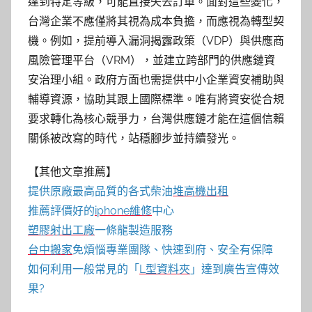
達到特定等級，可能直接失去訂單。面對這些變化，
台灣企業不應僅將其視為成本負擔，而應視為轉型契
機。例如，提前導入漏洞揭露政策（VDP）與供應商
風險管理平台（VRM），並建立跨部門的供應鏈資
安治理小組。政府方面也需提供中小企業資安補助與
輔導資源，協助其跟上國際標準。唯有將資安從合規
要求轉化為核心競爭力，台灣供應鏈才能在這個信賴
關係被改寫的時代，站穩腳步並持續發光。
【其他文章推薦】
提供原廠最高品質的各式柴油
堆高機
出租
推薦評價好的
iphone維修
中心
塑膠射出工廠
一條龍製造服務
台中搬家
免煩惱專業團隊、快速到府、安全有保障
如何利用一般常見的「
L型資料夾
」達到廣告宣傳效
果?