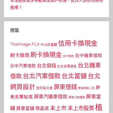
全球避險需求帶動黃金開戶熱潮，投資人該如何聰明
進場？
標籤
信用卡換現金
Thermage FLX
中山區當舖
刷卡換現金
刷卡換現
台中機車借款
台中借款
台北機車
台北借錢
台中汽車借款
台北支票借款
台北汽車借款
台北當舖
台北
借款
網頁設計
屏東借錢
屏
如何寫文案
屏東房屋二胎
屏東當
屏東汽機車借款
東支票貼現
屏東汽車借款
植
未上市
未上市股票
舖
屏東當鋪
微晶瓷