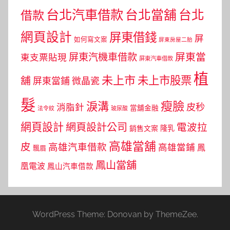
台北汽車借款
台北當舖
台北
借款
網頁設計
屏東借錢
屏
如何寫文案
屏東房屋二胎
屏東當
屏東汽機車借款
東支票貼現
屏東汽車借款
植
未上市
未上市股票
舖
屏東當鋪
微晶瓷
髮
瘦臉
淚溝
皮秒
消脂針
當舖金融
法令紋
玻尿酸
網頁設計
網頁設計公司
電波拉
銷售文案
隆乳
高雄當舖
皮
高雄汽車借款
高雄當鋪
鳳
飄眉
鳳山當舖
凰電波
鳳山汽車借款
WordPress Theme: Donovan by ThemeZee.