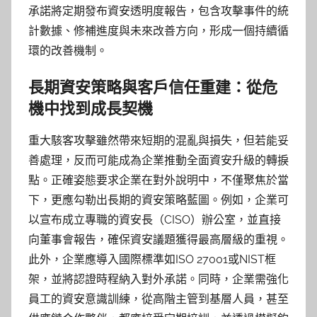
承諾將定期發布資安透明度報告，包含攻擊事件的統
計數據、修補進度與未來改善方向，形成一個持續循
環的改善機制。
長期資安策略與客戶信任重建：從危
機中找到成長契機
重大駭客攻擊雖然帶來短期的混亂與損失，但若能妥
善處理，反而可能成為企業推動全面資安升級的轉捩
點。正確姿態要求企業在對外說明中，不僅聚焦於當
下，更應勾勒出長期的資安策略藍圖。例如，企業可
以宣布成立專職的資安長（CISO）辦公室，並直接
向董事會報告，確保資安議題獲得最高層級的重視。
此外，企業應導入國際標準如ISO 27001或NIST框
架，並將認證時程納入對外承諾。同時，企業需強化
員工的資安意識訓練，從高階主管到基層人員，甚至