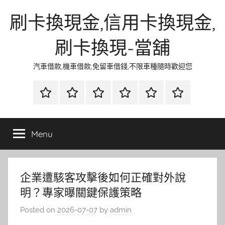
Skip
刷卡換現金,信用卡換現金,
to
content
刷卡換現-當舖
汽車借款,機車借款,免留車借錢,不限車種隨時歡迎您
首
當
網
流
環
聯
頁
鋪
路
行
保
合
金
資
時
清
徵
Menu
融
訊
尚
潔
信
企業遭駭客攻擊後如何正確對外說
明？專家曝關鍵保護策略
Posted on
2026-07-07
by
admin