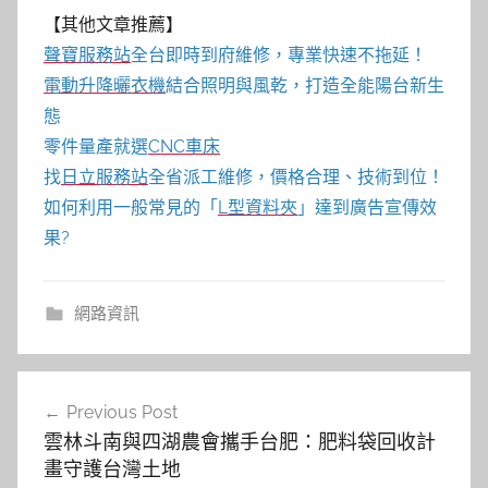
【其他文章推薦】
聲寶服務站
全台即時到府維修，專業快速不拖延！
電動升降曬衣機
結合照明與風乾，打造全能陽台新生
態
零件量產就選
CNC車床
找
日立服務站
全省派工維修，價格合理、技術到位！
如何利用一般常見的「
L型資料夾
」達到廣告宣傳效
果?
網路資訊
文
Previous Post
章
雲林斗南與四湖農會攜手台肥：肥料袋回收計
導
畫守護台灣土地