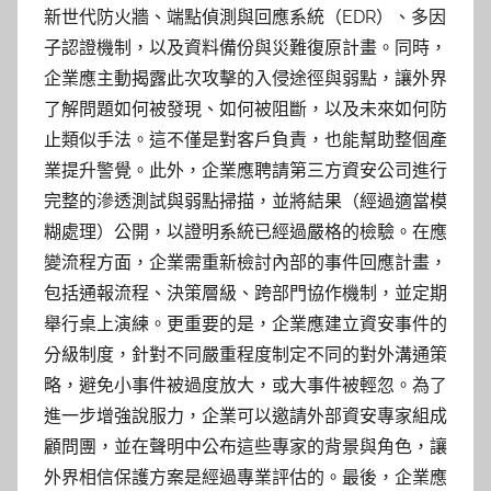
新世代防火牆、端點偵測與回應系統（EDR）、多因
子認證機制，以及資料備份與災難復原計畫。同時，
企業應主動揭露此次攻擊的入侵途徑與弱點，讓外界
了解問題如何被發現、如何被阻斷，以及未來如何防
止類似手法。這不僅是對客戶負責，也能幫助整個產
業提升警覺。此外，企業應聘請第三方資安公司進行
完整的滲透測試與弱點掃描，並將結果（經過適當模
糊處理）公開，以證明系統已經過嚴格的檢驗。在應
變流程方面，企業需重新檢討內部的事件回應計畫，
包括通報流程、決策層級、跨部門協作機制，並定期
舉行桌上演練。更重要的是，企業應建立資安事件的
分級制度，針對不同嚴重程度制定不同的對外溝通策
略，避免小事件被過度放大，或大事件被輕忽。為了
進一步增強說服力，企業可以邀請外部資安專家組成
顧問團，並在聲明中公布這些專家的背景與角色，讓
外界相信保護方案是經過專業評估的。最後，企業應