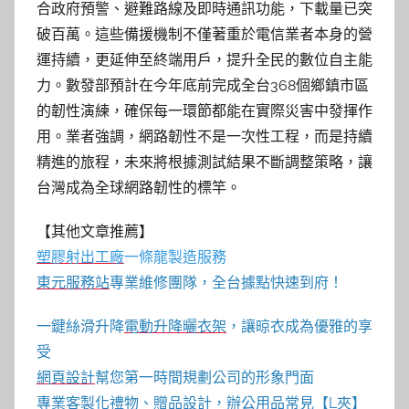
合政府預警、避難路線及即時通訊功能，下載量已突
破百萬。這些備援機制不僅著重於電信業者本身的營
運持續，更延伸至終端用戶，提升全民的數位自主能
力。數發部預計在今年底前完成全台368個鄉鎮市區
的韌性演練，確保每一環節都能在實際災害中發揮作
用。業者強調，網路韌性不是一次性工程，而是持續
精進的旅程，未來將根據測試結果不斷調整策略，讓
台灣成為全球網路韌性的標竿。
【其他文章推薦】
塑膠射出工廠
一條龍製造服務
東元服務站
專業維修團隊，全台據點快速到府！
一鍵絲滑升降
電動升降曬衣架
，讓晾衣成為優雅的享
受
網頁設計
幫您第一時間規劃公司的形象門面
專業客製化禮物、贈品設計，辦公用品常見【
L夾
】