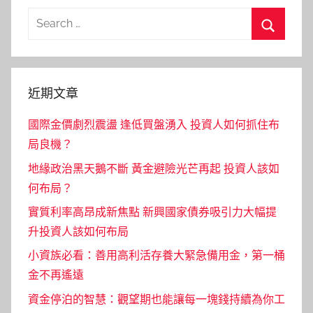
Search
for:
Search
近期文章
國際金價劇烈震盪 逢低買盤湧入 投資人如何抓住布
局良機？
地緣政治黑天鵝不斷 黃金避險光芒再起 投資人該如
何布局？
實質利率高昂成新焦點 新興國家債券吸引力大幅提
升投資人該如何布局
小資族必看：善用高利活存養大緊急備用金，第一桶
金不再遙遠
資金停泊的智慧：觀望期也能讓每一塊錢持續為你工