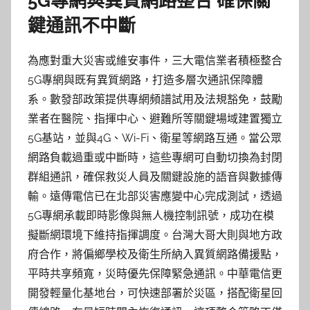
5G專網與異質網路整合 確保關
鍵通訊不中斷
為應對重大災害或維安事件，三大電信業者積極整合
5G專網與既有異質網路，打造多層次通訊保障體
系。數發部政策提供專網頻譜試用及法規豁免，鼓勵
業者在醫院、指揮中心、避難所等關鍵場域建置獨立
5G基站，並與4G、Wi-Fi、衛星等網路互通。當公眾
網路負載過重或中斷時，這些專網可自動切換為封閉
群組通訊，確保救災人員及關鍵設施的語音與數據傳
輸。遠傳電信已在北部災害應變中心完成測試，透過
5G專網承載即時影像與無人機控制訊號，成功在模
擬斷網環境下維持指揮調度。台灣大哥大則與地方政
府合作，將偏鄉學校及衛生所納入異質網路備援點，
平時共享頻寬，災時優先保障緊急通訊。中華電信更
開發輕量化基地台，可快速部署於災區，搭配衛星回