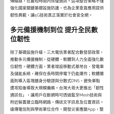
傳線路，在最短時間內恢復通訊。這項整合策略不僅
強化國家關鍵基礎設施防護，也為企業垂直應用提供
韌性典範，讓5G技術真正落實於社會安全網。
多元備援機制到位 提升全民數
位韌性
除了基礎設施升級，三大電信業者配合數發部政策，
推動多元備援機制，從硬體、軟體到人力全面強化數
位韌性。硬體方面，業者增設移動式基地台、發電車
及儲能系統，確保在長時間停電下仍能運作；軟體層
面則導入區塊鏈身分驗證與分散式DNS，避免單點
遭攻陷後導致大規模癱瘓。台灣大哥大更推出「韌性
通訊包」，讓用戶在斷網時可透過藍牙Mesh技術與
附近裝置建立臨時網路，傳送文字訊息及位置資訊。
遠傳電信則與學術單位合作，開發災害應變App，整