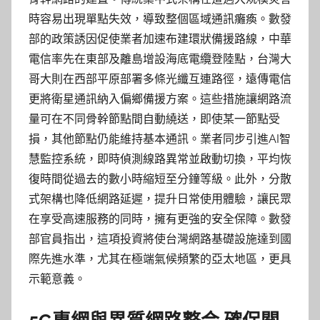
時容易出現單點失效，導致整個區域通訊癱瘓。數發
部的政策誘因促使業者加速布建環狀備援路線，中華
電信率先在東部及離島增設海底電纜登陸點，台灣大
哥大則在西部平原部署多條光纖互連路徑，遠傳電信
更將衛星通訊納入偏鄉備援方案。這些措施讓網路流
量可在不同骨幹節點間自動繞送，即使某一節點受
損，其他節點仍能維持基本通訊。業者同步引進AI智
慧監控系統，即時偵測線路異常並啟動切換，平均恢
復時間從過去的數小時縮短至分鐘等級。此外，分散
式架構也降低網路延遲，提升日常使用體驗，讓民眾
在享受高速服務的同時，擁有更強的安全保障。數發
部官員指出，這項投資將使台灣網路基礎設施達到國
際先進水準，尤其在極端氣候頻繁的亞太地區，更具
示範意義。