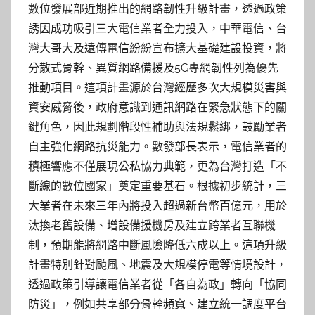
數位發展部近期推出的網路韌性升級計畫，透過政策
誘因成功吸引三大電信業者全力投入，中華電信、台
灣大哥大及遠傳電信紛紛宣布擴大基礎建設投資，將
分散式骨幹、異質網路備援及5G專網韌性列為優先
推動項目。這項計畫源於台灣經歷多次大規模災害與
資安威脅後，政府意識到通訊網路在緊急狀態下的關
鍵角色，因此規劃階段性補助與法規鬆綁，鼓勵業者
自主強化網路抗災能力。數發部長表示，電信業者的
積極響應不僅展現公私協力典範，更為台灣打造「不
斷線的數位國家」奠定重要基石。根據初步統計，三
大業者在未來三年內將投入超過新台幣百億元，用於
汰換老舊設備、增設備援機房及建立跨業者互聯機
制，預期能將網路中斷風險降低六成以上。這項升級
計畫特別針對颱風、地震及大規模停電等情境設計，
透過政策引導讓電信業者從「各自為政」轉向「協同
防災」，例如共享部分骨幹頻寬、建立統一調度平台