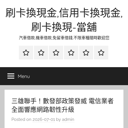
Skip
刷卡換現金,信用卡換現金,
to
content
刷卡換現-當舖
汽車借款,機車借款,免留車借錢,不限車種隨時歡迎您
首
當
網
流
環
聯
頁
鋪
路
行
保
合
金
資
時
清
徵
Menu
融
訊
尚
潔
信
三雄聯手！數發部政策發威 電信業者
全面響應網路韌性升級
Posted on
2026-07-01
by
admin