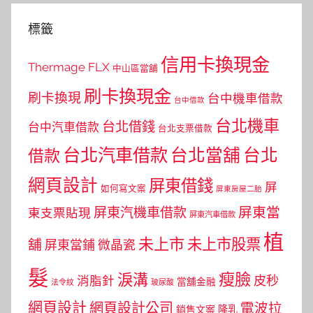
標籤
信用卡換現金
Thermage FLX
中山區當舖
刷卡換現金
刷卡換現
台中機車借款
台中借款
台北機車
台北借錢
台中汽車借款
台北支票借款
台北汽車借款
台北當舖
台北
借款
網頁設計
屏東借錢
屏
如何寫文案
屏東房屋二胎
屏東當
屏東汽機車借款
東支票貼現
屏東汽車借款
植
未上市
未上市股票
舖
屏東當鋪
微晶瓷
髮
瘦臉
淚溝
皮秒
消脂針
當舖金融
法令紋
玻尿酸
網頁設計
網頁設計公司
電波拉
銷售文案
隆乳