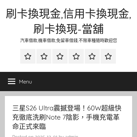
Skip
刷卡換現金,信用卡換現金,
to
content
刷卡換現-當舖
汽車借款,機車借款,免留車借錢,不限車種隨時歡迎您
首
當
網
流
環
聯
頁
鋪
路
行
保
合
金
資
時
清
徵
Menu
融
訊
尚
潔
信
三星S26 Ultra震撼登場！60W超級快
充徹底洗刷Note 7陰影，手機充電革
命正式來臨