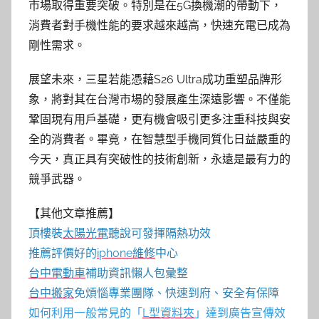
市場取得重要突破。特別是在5G換機潮的帶動下，
消費者對手機性能的要求越來越高，快速充電已成為
剛性需求。
展望未來，三星若能憑藉S26 Ultra成功重塑品牌形
象，將對其在台灣市場的發展產生深遠影響。不僅能
鞏固現有用戶基礎，更有機會吸引更多注重科技與安
全的消費者。畢竟，在智慧型手機同質化日益嚴重的
今天，真正具有突破性的技術創新，永遠是最有力的
競爭武器。
【其他文章推薦】
頂樓裝
太陽光電
聽說可發揮隔熱功效
推薦評價好的
iphone維修
中心
台中電動車
補助資訊懶人包彙整
台中搬家
免煩惱專業團隊、快速到府、安全有保障
如何利用一般常見的「
L型資料夾
」達到廣告宣傳效