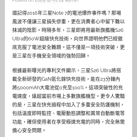
Posted on
2025-12-01
by
admin
還記得2016年三星Note 7的電池爆炸事件嗎？那場
風波不僅讓三星損失慘重，更在消費者心中留下難以
抹滅的陰影。時隔多年，三星即將用最新旗艦機S26
Ultra的60W超級快充技術，向世界證明他們已經徹
底克服了電池安全難題。這不僅是一項技術突破，更
是三星在手機安全領域的強勢回歸。
根據最新曝光的專利文件顯示，三星S26 Ultra將搭
載全新研發的GaN氮化鎵快充技術，能在23分鐘內
將5000mAh大電池從0充至100%。這項突破性的充
電速度，遠超當前市場上多數旗艦機型。更令人驚豔
的是，三星在快充過程中加入了多重安全防護機制，
包括溫度即時監控、電壓動態調整和異常自動斷電等
功能，確保使用者在享受極速充電的同時，完全無需
擔心安全問題。