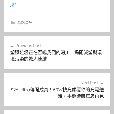
果?
網路資訊
文
Previous Post
章
塑膠垃圾正在吞噬我們的河川！揭開減塑與環
導
境污染的驚人連結
覽
Next Post
S26 Ultra傳聞成真！60W快充顛覆你的充電體
驗，手機續航焦慮再見