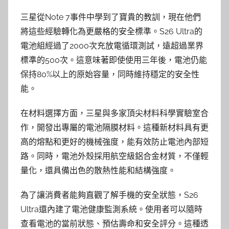
三星從Note 7事件中學到了寶貴的教訓，現在他們
將這些經驗轉化為更嚴格的安全標準。S26 Ultra的
電池組經過了2000次充放電循環測試，遠超過業界
標準的500次。這意味著即使使用三年後，電池仍能
保持80%以上的原始容量，同時維持穩定的安全性
能。
在材料選擇方面，三星與多家頂尖材料科學實驗室合
作，開發出專屬的電池隔膜材料。這種新材料具有更
高的熔點和更好的機械強度，能有效防止電池內部短
路。同時，電池外殼採用航空級鋁合金材質，不僅輕
量化，還具備出色的散熱性能和結構強度。
為了讓消費者能夠直觀了解手機的安全狀態，S26
Ultra還內建了電池健康監測系統。使用者可以隨時
查看電池的當前狀態、預估壽命和安全評分。這種透