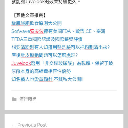
就能讓Juvelook的效果持續更久。
【其他文章推薦】
增肌減脂
飲食原則大公開
Sofwave
索夫波
擁有美國FDA、歐盟 CE、臺灣
TFDA三重國際認證及國際獲獎評價
想要
清粉刺
有人知道用
醫洗臉
可以把
粉刺
清出來?
產後
肚皮鬆弛
問題可以怎麼處理?
Juvelook
選用「非交聯玻尿酸」為載體，保留了玻
尿酸本身的高組織相容性優勢
知名藝人也愛
童顏針
,不藏私大公開!!
流行時尚
文
Previous Post