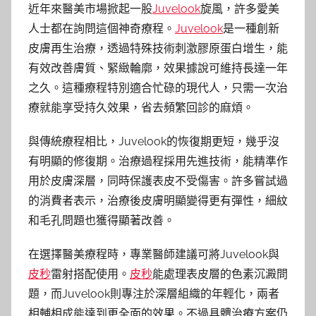
近年來醫美市場掀起一股
Juvelook
旋風，許多愛美
人士都在詢問這個神奇療程。
Juvelook
是一種創新
皮膚再生治療，透過特殊技術刺激膠原蛋白增生，能
有效改善膚質、緊緻輪廓，效果據說可維持長達一年
之久。這種療程特別適合忙碌的現代人，只需一次治
療就能享受持久效果，省去頻繁回診的麻煩。
與傳統療程相比，Juvelook的恢復期更短，幾乎沒
有明顯的修復期。治療過程採用先進技術，能精準作
用於皮膚深層，同時保護表皮不受傷害。許多嘗試過
的消費者表示，治療後皮膚明顯變得更有彈性，細紋
和毛孔問題也獲得顯著改善。
在選擇醫美療程時，專業醫師建議可將Juvelook與
皮秒
雷射搭配使用。
皮秒
能處理表皮層的色素沉澱問
題，而Juvelook則專注於深層組織的年輕化，兩者
相輔相成能達到更全面的效果。不過具體治療方案仍