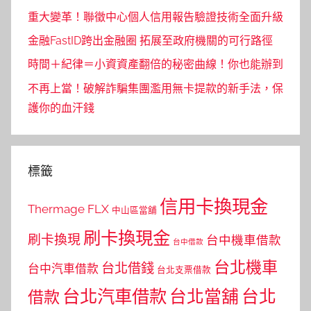
重大變革！聯徵中心個人信用報告驗證技術全面升級
金融FastID跨出金融圈 拓展至政府機關的可行路徑
時間＋紀律＝小資資產翻倍的秘密曲線！你也能辦到
不再上當！破解詐騙集團濫用無卡提款的新手法，保
護你的血汗錢
標籤
信用卡換現金
Thermage FLX
中山區當舖
刷卡換現金
刷卡換現
台中機車借款
台中借款
台北機車
台北借錢
台中汽車借款
台北支票借款
台北汽車借款
台北當舖
台北
借款