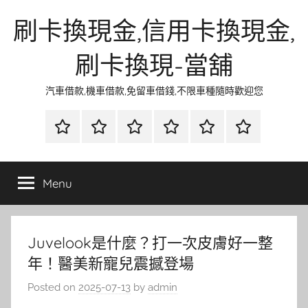
Skip
刷卡換現金,信用卡換現金,
to
content
刷卡換現-當舖
汽車借款,機車借款,免留車借錢,不限車種隨時歡迎您
首
當
網
流
環
聯
頁
鋪
路
行
保
合
金
資
時
清
徵
Menu
融
訊
尚
潔
信
Juvelook是什麼？打一次皮膚好一整
年！醫美新寵兒震撼登場
Posted on
2025-07-13
by
admin