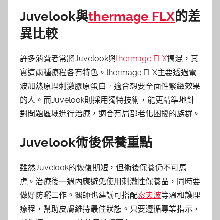
Juvelook與
thermage FLX
的差
異比較
許多消費者常將Juvelook與
thermage FLX
搞混，其
實這兩種療程各有特色。thermage FLX主要透過電
波加熱原理刺激膠原蛋白，適合想要全面性緊緻效果
的人。而Juvelook則採用獨特技術，能更精準地針
對問題區域進行治療，適合有局部老化困擾的族群。
Juvelook術後保養重點
雖然Juvelook的恢復期短，但術後保養仍不可馬
虎。治療後一週內應避免使用刺激性保養品，同時要
做好防曬工作。醫師也建議可搭配
索夫波
等溫和護理
療程，幫助皮膚維持最佳狀態。只要遵循專業指示，