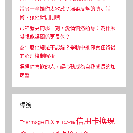
當另一半嫌你太敏感？溫柔反擊的聰明話
術，讓他瞬間閉嘴
眼神發亮的那一刻，愛情悄然萌芽：為什麼
凝視能讓關係更長久？
為什麼他總是不認錯？爭執中推卸責任背後
的心理機制解析
選擇你喜歡的人，讓心動成為自我成長的加
速器
標籤
信用卡換現
Thermage FLX
中山區當舖