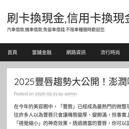
Skip
to
刷卡換現金,信用卡換現
content
汽車借款,機車借款,免留車借錢,不限車種隨時歡迎您
首頁
當鋪金融
網路資訊
流行時尚
2025豐唇趨勢大公開！澎
Posted on
2026-05-21
by
admin
在今年的美容圈中，「豐唇」已經成為最熱門的微整
往許多人以為豐唇只會讓嘴唇變厚、變飽滿，但事實
「視覺縮小」的神奇效果。透過適當的豐唇，你可以