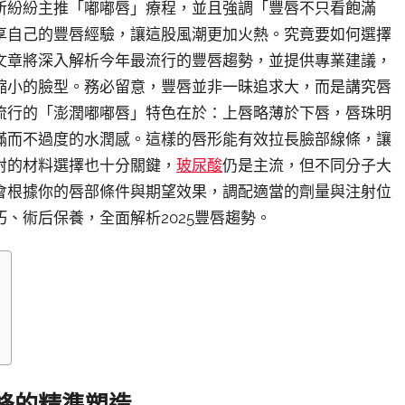
所紛紛主推「嘟嘟唇」療程，並且強調「豐唇不只看飽滿
享自己的豐唇經驗，讓這股風潮更加火熱。究竟要如何選擇
文章將深入解析今年最流行的豐唇趨勢，並提供專業建議，
縮小的臉型。務必留意，豐唇並非一昧追求大，而是講究唇
流行的「澎潤嘟嘟唇」特色在於：上唇略薄於下唇，唇珠明
滿而不過度的水潤感。這樣的唇形能有效拉長臉部線條，讓
射的材料選擇也十分關鍵，
玻尿酸
仍是主流，但不同分子大
會根據你的唇部條件與期望效果，調配適當的劑量與注射位
、術后保養，全面解析2025豐唇趨勢。
峰的精準塑造