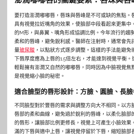
要打造澎潤嘟嘟唇，唇珠與唇峰是不可或缺的焦點。
具有視覺拉近嘴角的效果，使臉部中段看起來更集中
的M形，與鼻翼、嘴角形成協調比例。今年流行的趨
柔和的唇峰，避免銳利感。醫師在注射時，通常會先
量
玻尿酸
，以點狀方式逐步調整。這樣的手法能避免
下唇厚度應為上唇的1.5倍左右，才能達到視覺平衡
輕鬆擁有澎潤又自然的嘟嘟唇，同時因為中臉視覺焦
是視覺縮小臉的秘密。
適合臉型的唇形設計：方臉、圓臉、長臉
不同臉型對於豐唇的需求與調整方向大不相同。以方
唇部的柔和曲線，避免過於銳利的唇峰，以柔化臉部
的唇形，讓臉部比例更修長，視覺上可產生小臉效果
滿的下唇與適中上唇，讓視覺停留於下唇，縮短臉部