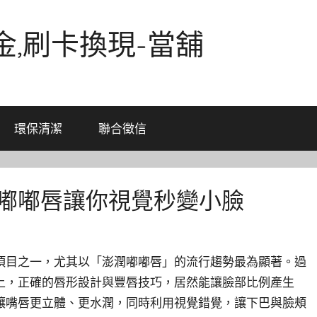
金,刷卡換現-當舖
環保清潔
聯合徵信
潤嘟嘟唇讓你視覺秒變小臉
項目之一，尤其以「澎潤嘟嘟唇」的流行趨勢最為顯著。過
上，正確的唇形設計與豐唇技巧，居然能讓臉部比例產生
讓嘴唇更立體、更水潤，同時利用視覺錯覺，讓下巴與臉頰