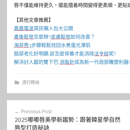
唇不僅能維持更久，還能隨着時間變得更柔順、更貼
【其他文章推薦】
鳳凰電波
資訊懶人包大公開
產後鬆弛
怎麼辦?
皮膚鬆弛
如何改善？
海菲秀
3步驟輕鬆找回水煮蛋光澤肌
臉部老化好明顯,該怎麼保養才能消除
法令紋
呢?
解決討人厭的雙下巴,
消脂針
成為新一代局部雕塑利器!
流行時尚
文
Previous Post
章
2025嘟嘟唇美學新趨勢：跟著韓星學自然
導
唇型打造秘訣