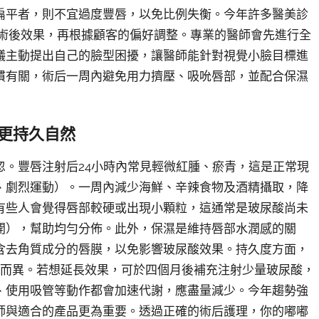
扁平者，則不宜過度豐唇，以免比例失衡。今年許多醫美診
估術後效果，再根據顧客的偏好調整。專業的醫師會先進行全
議主動提出自己的臉型困擾，讓醫師能針對視覺小臉目標進
慣有關，術后一周內避免用力擠壓、吸吮唇部，並配合保濕
更持久自然
忽。豐唇注射后24小時內常見輕微紅腫、瘀青，這是正常現
、劇烈運動）。一周內減少海鮮、辛辣食物及酒精攝取，降
有些人會覺得唇部較硬或出現小顆粒，這通常是玻尿酸尚未
開），幫助均勻分佈。此外，保濕是維持唇部水潤感的關
含去角質成分的唇膜，以免影響玻尿酸效果。持久度方面，
牌而異。若想延長效果，可於四個月後補充注射少量玻尿酸，
、使用吸管等動作都會加速代謝，應盡量減少。今年趨勢強
師與適合的產品更為重要。透過正確的術后護理，你的嘟嘟