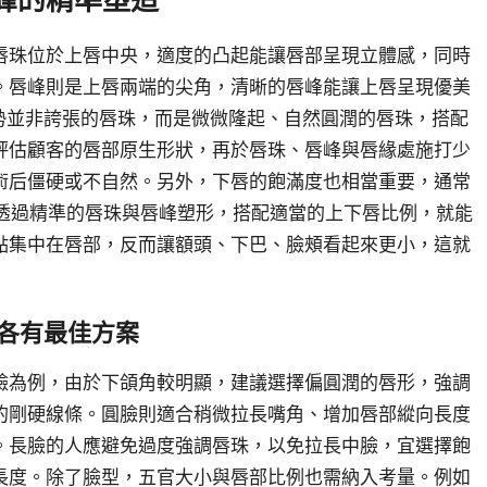
唇珠位於上唇中央，適度的凸起能讓唇部呈現立體感，同時
。唇峰則是上唇兩端的尖角，清晰的唇峰能讓上唇呈現優美
勢並非誇張的唇珠，而是微微隆起、自然圓潤的唇珠，搭配
評估顧客的唇部原生形狀，再於唇珠、唇峰與唇緣處施打少
術后僵硬或不自然。另外，下唇的飽滿度也相當重要，通常
。透過精準的唇珠與唇峰塑形，搭配適當的上下唇比例，就能
點集中在唇部，反而讓額頭、下巴、臉頰看起來更小，這就
各有最佳方案
臉為例，由於下頜角較明顯，建議選擇偏圓潤的唇形，強調
的剛硬線條。圓臉則適合稍微拉長嘴角、增加唇部縱向長度
。長臉的人應避免過度強調唇珠，以免拉長中臉，宜選擇飽
長度。除了臉型，五官大小與唇部比例也需納入考量。例如