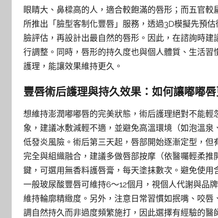
眼睛大、鼻樑高的人，適合較飽滿的唇形；而五官較
所推出「臉型客制化豐唇」服務，透過3D模擬先預
臉評估，再設計出最自然的唇形。因此，在諮詢時建
行調整。同時，唇形的持久度也與個人體質、生活習
護理，能讓效果維持更久。
豐唇術后護理與持久效果：如何讓嘟嘟唇
想維持澎潤嘟嘟唇的完美狀態，術后護理絕對不能輕
象，建議冰敷減輕不適，並避免高溫環境（如泡溫泉
低發炎風險。術后第三天起，唇部開始逐漸定型，但
完全與組織融合，建議多做唇部按摩（依醫囑輕柔推
鍵，可選用無香料護唇膏，每天塗抹數次。避免使用
一般玻尿酸豐唇可維持6～12個月，視個人代謝與品
維持輪廓精緻度。另外，注意日常習慣如抿嘴、咬唇
調自然持久而非過度頻繁施打，因此選擇有經驗的醫