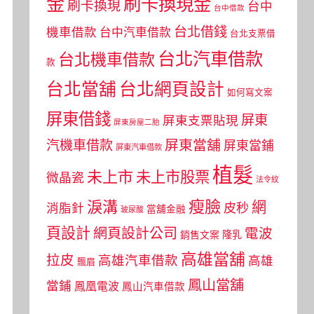
金
刷卡換現金
刷卡換現
台中
台中借款
台北借錢
機車借款
台中汽車借款
台北支票借
台北汽車借款
台北機車借款
款
台北當舖
台北網頁設計
如何寫文案
屏東借錢
屏東
屏東支票貼現
屏東房屋二胎
屏東當舖
汽機車借款
屏東當鋪
屏東汽車借款
植髮
未上市
未上市股票
微晶瓷
法令紋
瘦臉
淚溝
網
皮秒
消脂針
當舖金融
玻尿酸
頁設計
網頁設計公司
電波
銷售文案
隆乳
高雄當舖
拉皮
高雄汽車借款
高雄
飄眉
鳳山當舖
當鋪
鳳凰電波
鳳山汽車借款