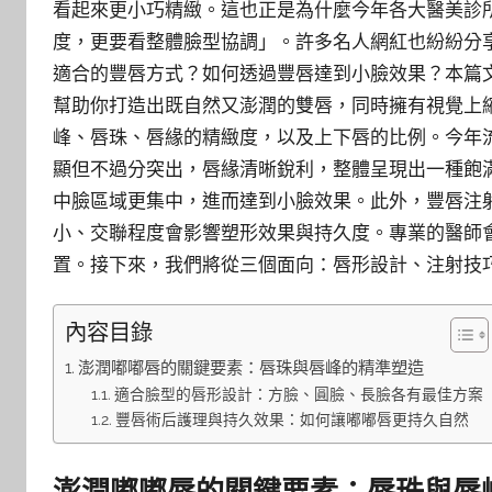
看起來更小巧精緻。這也正是為什麼今年各大醫美診
度，更要看整體臉型協調」。許多名人網紅也紛紛分
適合的豐唇方式？如何透過豐唇達到小臉效果？本篇
幫助你打造出既自然又澎潤的雙唇，同時擁有視覺上
峰、唇珠、唇緣的精緻度，以及上下唇的比例。今年
顯但不過分突出，唇緣清晰銳利，整體呈現出一種飽
中臉區域更集中，進而達到小臉效果。此外，豐唇注
小、交聯程度會影響塑形效果與持久度。專業的醫師
置。接下來，我們將從三個面向：唇形設計、注射技巧
內容目錄
澎潤嘟嘟唇的關鍵要素：唇珠與唇峰的精準塑造
適合臉型的唇形設計：方臉、圓臉、長臉各有最佳方案
豐唇術后護理與持久效果：如何讓嘟嘟唇更持久自然
澎潤嘟嘟唇的關鍵要素：唇珠與唇