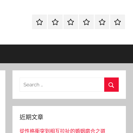
首
當
網
流
環
聯
頁
鋪
路
行
保
合
金
資
時
清
徵
融
訊
尚
潔
信
Search
for:
Search
近期文章
從性格衝突到相互拉扯的婚姻磨合之道