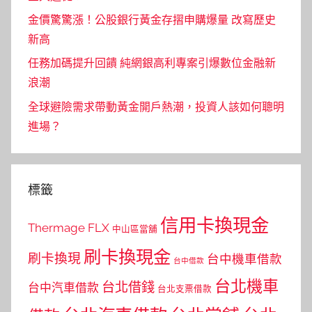
金價驚驚漲！公股銀行黃金存摺申購爆量 改寫歷史
新高
任務加碼提升回饋 純網銀高利專案引爆數位金融新
浪潮
全球避險需求帶動黃金開戶熱潮，投資人該如何聰明
進場？
標籤
信用卡換現金
Thermage FLX
中山區當舖
刷卡換現金
刷卡換現
台中機車借款
台中借款
台北機車
台北借錢
台中汽車借款
台北支票借款