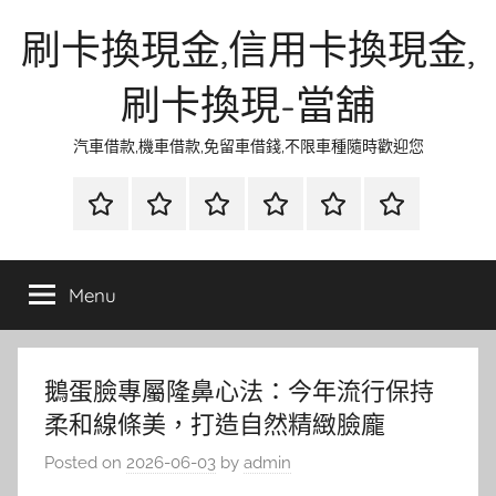
Skip
刷卡換現金,信用卡換現金,
to
content
刷卡換現-當舖
汽車借款,機車借款,免留車借錢,不限車種隨時歡迎您
首
當
網
流
環
聯
頁
鋪
路
行
保
合
金
資
時
清
徵
Menu
融
訊
尚
潔
信
鵝蛋臉專屬隆鼻心法：今年流行保持
柔和線條美，打造自然精緻臉龐
Posted on
2026-06-03
by
admin