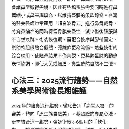
會讓鼻型顯得尖銳，因此有些鵝蛋臉需要同時進行鼻
翼縮小或鼻基底填充，以維持整體的柔軟線條。台灣
的醫美醫師也常運用「超音波骨刀」進行鼻骨截骨，
將寬鼻縮窄的同時保留骨膜完整性，減少術後腫脹與
不自然痕跡。術後恢復期，需配合按摩與膠帶固定，
幫助軟組織貼合假體，讓線條更為流暢。這些技術的
綜合應用，使隆鼻結果不僅美觀，更與鵝蛋臉的動態
表情協調，即使大笑或皺眉，鼻型依然自然不生硬。
心法三：2025流行趨勢——自然
系美學與術後長期維護
2025年的隆鼻流行趨勢，徹底告別「高聳入雲」的
審美，轉向「原生態自然美」。鵝蛋臉的專屬心法，
更需結合這一趨勢，強調術後3-6個月的「軟化