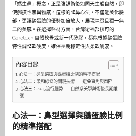
「媽生鼻」概念，正是強調術後如同天生般自然，即
使觸摸也無異物感。這樣的隆鼻心法，不僅能美化臉
部，更讓鵝蛋臉的優勢加倍放大，展現精緻且獨一無
二的美感。在選擇醫材方面，台灣衛福部核可的
Goretex、自體軟骨或新一代矽膠，都能根據鵝蛋臉
特性調整軟硬度，確保長期穩定性與柔軟觸感。
內容目錄
心法一：鼻型選擇與鵝蛋臉比例的精準搭配
心法二：柔和線條的關鍵技術——避免直角與凹陷
心法三：2025流行趨勢——自然系美學與術後長期維
護
心法一：鼻型選擇與鵝蛋臉比例
的精準搭配