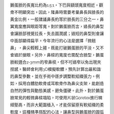
鵝蛋臉的長寬比約為1.5:1，下巴與額頭寬度相近，顴
骨不明顯突出。因此，隆鼻時需要考量鼻長與臉長的
黃金比例，一般建議鼻長約等於臉長的三分之一，鼻
翼寬度應與眼距等寬。對於鵝蛋臉而言，過長的鼻型
會讓臉部視覺拉長，失去圓潤感；過短的鼻型則會讓
中面部顯得扁平。今年流行的心法是選擇「微翹
鼻」，鼻尖輕輕上揚，既能打破鵝蛋臉的平淡，又不
會過於搶眼。另外，鼻樑的寬度也需配合臉型，鵝蛋
臉較適合2-3mm的窄鼻樑，但不可過窄以免出現夾
捏感。醫師會利用3D模擬軟體，預先計算出最和諧
的鼻型參數，並在手術中逐步調整軟組織張力。例
如，採用自體肋軟骨或耳軟骨作為鼻尖支架，能創造
自然的彈性與動態美感，避免僵硬。此外，對於鵝蛋
臉常見的輕微鼻樑塌陷，可使用片狀Goretex進行精
細墊高，而非大範圍植入，才能保留原有軟組織的柔
軟度。這種精準搭配的心法，讓鼻型與鵝蛋臉的圓弧