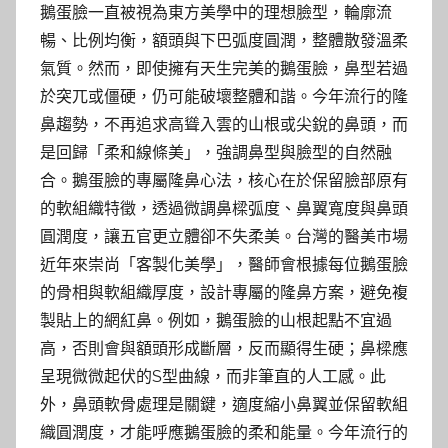
鵝蛋臉一直被視為東方美學中的理想臉型，輪廓流
暢、比例均衡，額頭與下巴弧度圓潤，整體散發溫柔
氣質。然而，即使擁有天生完美的鵝蛋臉，鼻型若過
於突兀或僵硬，仍可能破壞整體和諧。今年流行的隆
鼻趨勢，不再追求高聳入雲的山根或尖銳的鼻頭，而
是回歸「柔和線條美」，強調鼻型與臉型的自然融
合。鵝蛋臉的專屬隆鼻心法，核心在於保留臉部原有
的軟組織特徵，透過微調鼻樑弧度、鼻翼寬度與鼻頭
圓潤度，讓五官更立體卻不失柔美。台灣的醫美市場
近年來崇尚「客製化美學」，醫師會根據每位鵝蛋臉
的骨相與軟組織厚度，設計專屬的隆鼻方案，避免複
製貼上的網紅鼻。例如，鵝蛋臉的山根起點不宜過
高，否則會與額頭形成斷層，反而顯得生硬；鼻樑應
呈現微微起伏的S型曲線，而非筆直的人工感。此
外，鼻頭軟骨處理是關鍵，適度縮小鼻翼並保留軟組
織圓潤度，才能呼應鵝蛋臉的柔和能量。今年流行的