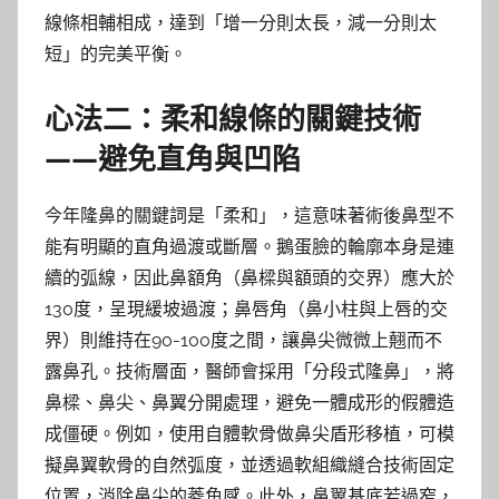
線條相輔相成，達到「增一分則太長，減一分則太
短」的完美平衡。
心法二：柔和線條的關鍵技術
——避免直角與凹陷
今年隆鼻的關鍵詞是「柔和」，這意味著術後鼻型不
能有明顯的直角過渡或斷層。鵝蛋臉的輪廓本身是連
續的弧線，因此鼻額角（鼻樑與額頭的交界）應大於
130度，呈現緩坡過渡；鼻唇角（鼻小柱與上唇的交
界）則維持在90-100度之間，讓鼻尖微微上翹而不
露鼻孔。技術層面，醫師會採用「分段式隆鼻」，將
鼻樑、鼻尖、鼻翼分開處理，避免一體成形的假體造
成僵硬。例如，使用自體軟骨做鼻尖盾形移植，可模
擬鼻翼軟骨的自然弧度，並透過軟組織縫合技術固定
位置，消除鼻尖的菱角感。此外，鼻翼基底若過窄，