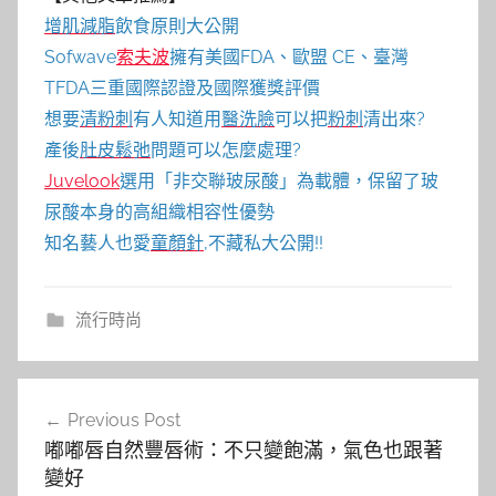
增肌減脂
飲食原則大公開
Sofwave
索夫波
擁有美國FDA、歐盟 CE、臺灣
TFDA三重國際認證及國際獲獎評價
想要
清粉刺
有人知道用
醫洗臉
可以把
粉刺
清出來?
產後
肚皮鬆弛
問題可以怎麼處理?
Juvelook
選用「非交聯玻尿酸」為載體，保留了玻
尿酸本身的高組織相容性優勢
知名藝人也愛
童顏針
,不藏私大公開!!
流行時尚
文
Previous Post
章
嘟嘟唇自然豐唇術：不只變飽滿，氣色也跟著
導
變好