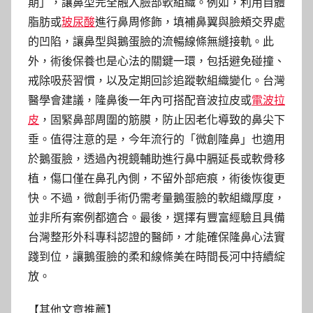
期」，讓鼻型完全融入臉部軟組織。例如，利用自體
脂肪或
玻尿酸
進行鼻周修飾，填補鼻翼與臉頰交界處
的凹陷，讓鼻型與鵝蛋臉的流暢線條無縫接軌。此
外，術後保養也是心法的關鍵一環，包括避免碰撞、
戒除吸菸習慣，以及定期回診追蹤軟組織變化。台灣
醫學會建議，隆鼻後一年內可搭配音波拉皮或
電波拉
皮
，固緊鼻部周圍的筋膜，防止因老化導致的鼻尖下
垂。值得注意的是，今年流行的「微創隆鼻」也適用
於鵝蛋臉，透過內視鏡輔助進行鼻中膈延長或軟骨移
植，傷口僅在鼻孔內側，不留外部疤痕，術後恢復更
快。不過，微創手術仍需考量鵝蛋臉的軟組織厚度，
並非所有案例都適合。最後，選擇有豐富經驗且具備
台灣整形外科專科認證的醫師，才能確保隆鼻心法實
踐到位，讓鵝蛋臉的柔和線條美在時間長河中持續綻
放。
【其他文章推薦】