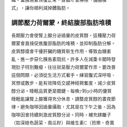
織。當胰島素恢復正常，身體才會解除「儲脂模
式」，讓你順利減掉體脂肪。
調節壓力荷爾蒙，終結腹部脂肪堆積
長期壓力會使腎上腺分泌過量的皮質醇，這種壓力荷
爾蒙會直接促進腹部脂肪的堆積，並抑制脂肪分解。
皮質醇還會干擾肝臟的糖質新生作用，導致血糖紊
亂，進一步惡化胰島素阻抗。許多人在減重卡關時發
現肚子特別難瘦，往往就是壓力荷爾蒙作祟。要改善
這個問題，必須從生活方式著手。練習腹式深呼吸、
冥想或散步，能有效降低交感神經興奮度，減少皮質
醇分泌。睡眠品質更是關鍵，每晚7到9小時的優質
睡眠能讓腎上腺獲得充分休息，調整皮質醇的晝夜節
律。避免咖啡因過量攝取，尤其是在下午之後，因為
咖啡因會持續刺激皮質醇分泌。同時，補充鎂離子
（如深綠色蔬菜、南瓜籽）與維生素C（芭樂、奇異