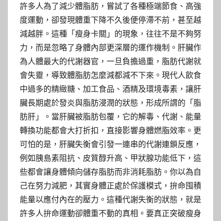
許多人為了減少體脂肪，嘗試了各種極端節食、高強
度運動，卻發現體重下降不久後便停滯不前，甚至越
減越胖。這種「瘦身卡關」的現象，往往不是不夠努
力，而是忽略了身體內部更深層的運作機制。肝臟作
為人體最大的代謝器官，一旦負擔過重，脂肪代謝就
會失靈，導致體脂肪怎麼減都減不下來。現代人飲食
中過多的精緻糖、加工食品、酒精及環境毒素，讓肝
臟長期處於發炎與脂肪浸潤的狀態，形成所謂的「脂
肪肝」。當肝臟被脂肪包覆，它的解毒、代謝、能量
轉換功能都會大打折扣，直接影響身體燃脂效率。更
可怕的是，肝臟失衡會引發一連串的代謝連鎖反應，
例如胰島素阻抗、皮質醇升高、甲狀腺功能低下，這
些都會讓身體傾向儲存脂肪而非消耗脂肪。你以為自
己在努力減肥，其實身體正處於保護模式，拚命囤積
能量以應付內在的壓力。這種代謝失衡的狀態，就是
許多人拚命運動卻體重不動的真相。要真正突破瘦身