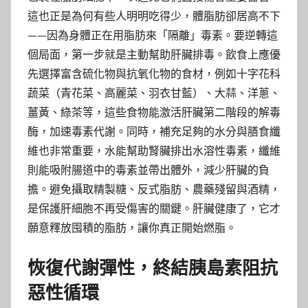
這也正是為何有些人明明吃得少，體脂肪卻居高不下
——因為身體正在用脂肪來「隔離」毒素。要逆轉這
個局面，第一步就是主動幫助肝臟排毒。飲食上應優
先選擇富含硫化物與抗氧化物的食材，例如十字花科
蔬菜（青花菜、高麗菜、羽衣甘藍）、大蒜、洋蔥、
薑黃、綠茶等，這些食物能激活肝臟第二階段的解毒
酶，加速毒素代謝。同時，補充足夠的水分與膳食纖
維也非常重要，水能幫助腎臟排出水溶性毒素，纖維
則能吸附腸道中的毒素並帶出體外，減少肝臟的負
擔。避免攝取精製糖、反式脂肪、農藥殘留與酒精，
是保護肝細胞不再受傷害的關鍵。肝臟健康了，它才
願意釋放囤積的脂肪，讓你真正開始燃脂。
恢復代謝彈性，終結胰島素阻抗
惡性循環