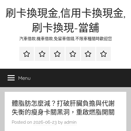
Skip
刷卡換現金,信用卡換現金,
to
content
刷卡換現-當舖
汽車借款,機車借款,免留車借錢,不限車種隨時歡迎您
首
當
網
流
環
聯
頁
鋪
路
行
保
合
金
資
時
清
徵
Menu
融
訊
尚
潔
信
體脂肪怎麼減？打破肝臟負擔與代謝
失衡的瘦身卡關黑洞，重啟燃脂開關
Posted on
2026-06-23
by
admin