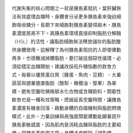
代謝失衡的核心問題之一就是胰島素阻抗。當肝臟無
法有效處理血糖時，身體會分泌更多胰島素來強迫細
胞吸收糖分，長期下來細胞對胰島素變得麻木，胰島
素濃度居高不下。高胰島素環境直接抑制脂肪分解酶
（HSL）的活性，讓脂肪細胞無法釋放儲存的脂肪酸
供身體使用。這解釋了為何胰島素阻抗的人即使運動
再多，也很難減掉體脂肪。要打破這個惡性循環，必
須從穩定血糖開始。建議改採低升糖指數的飲食方
式，每餐以優質蛋白質（雞蛋、魚肉、豆類）、大量
蔬菜與適量健康脂肪（酪梨、橄欖油、堅果）為基
礎，避免空腹吃精緻碳水化合物或含糖飲料。間歇性
斷食也是一種有效策略，透過延長空腹時間，讓胰島
素濃度有機會回落，啟動身體的自噬機制與脂肪燃燒
模式。此外，力量訓練與高強度間歇運動能顯著提升
胰島素敏感度，因為肌肉是消耗血糖與脂肪的主要組