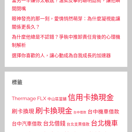
當另一半嫌你太敏感？溫柔反擊的聰明話術，讓他瞬
間閉嘴
眼神發亮的那一刻，愛情悄然萌芽：為什麼凝視能讓
關係更長久？
為什麼他總是不認錯？爭執中推卸責任背後的心理機
制解析
選擇你喜歡的人，讓心動成為自我成長的加速器
標籤
信用卡換現金
Thermage FLX
中山區當舖
刷卡換現金
刷卡換現
台中機車借款
台中借款
台北機車
台北借錢
台中汽車借款
台北支票借款