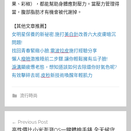
果、彩椒），都能幫助身體應對壓力。當壓力管理得
當，腹部脂肪才有機會被代謝掉。
【其他文章推薦】
女明星保養的新祕密,施打
美白針
改善六大皮膚暗沉
問題!
找回青春緊緻小臉,
電波拉皮
施打經驗分享
懶人
瘦臉
激推睡前二步驟,讓你輕鬆擁有瓜子臉!
淚溝
顯疲憊老態，想知道該如何去除還你好氣色呢?
有效擊碎去斑,
皮秒
新技術喚醒年輕肌力
流行時尚
文
Previous Post
章
高性價比小米澎湃OS一鍵體檢手錶 全天候守