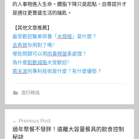
的人事物進入生命。體脂下降只是起點，自尊提升才
是通往更豐盛生活的鑰匙。
【其他文章推薦】
最受歡迎醫美保養「
水飛梭
」是什麼？
去角質
你用對了嗎?
哪些問題可以用
肉毒桿菌
素處理？
為什麼
肌動減脂
大受歡迎?
索夫波
的專利技術是什麼？有什麼優勢？
流行時尚
文
Previous Post
章
過年聚餐不發胖！遠離大容量餐具的飲食控制
導
秘訣