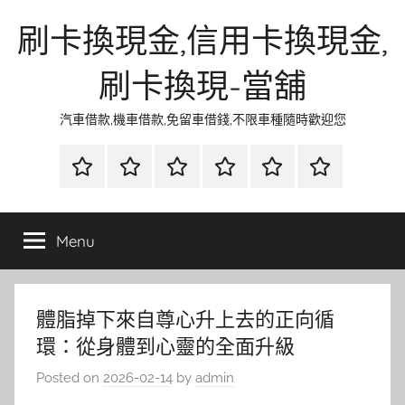
Skip
刷卡換現金,信用卡換現金,
to
content
刷卡換現-當舖
汽車借款,機車借款,免留車借錢,不限車種隨時歡迎您
首
當
網
流
環
聯
頁
鋪
路
行
保
合
金
資
時
清
徵
Menu
融
訊
尚
潔
信
體脂掉下來自尊心升上去的正向循
環：從身體到心靈的全面升級
Posted on
2026-02-14
by
admin