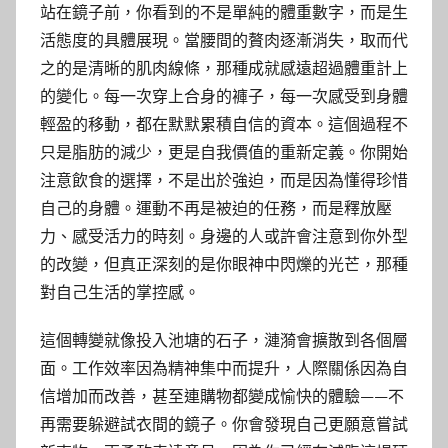
站在鏡子前，你看到的不是單純的體重數字，而是生
活態度的具體展現。當腰間的贅肉逐漸消失，取而代
之的是清晰的肌肉線條，那種成就感遠超過體重計上
的變化。每一次穿上合身的褲子，每一次感受到身體
輕盈的移動，都在默默累積自信的資本。這個過程不
只是脂肪的減少，更是自我價值的重新定義。你開始
注意飲食的選擇，不是出於強迫，而是因為懂得珍惜
自己的身體。運動不再是被迫的任務，而是釋放壓
力、感受活力的時刻。身邊的人或許會注意到你外型
的改變，但真正深刻的是你眼神中閃爍的光芒，那種
對自己生活的掌控感。
這個轉變就像投入池塘的石子，漣漪會擴散到各個層
面。工作效率因為精神集中而提升，人際關係因為自
信增加而改善，甚至連購物都變成愉快的體驗——不
再需要躲避試衣間的鏡子。你會發現自己更願意嘗試