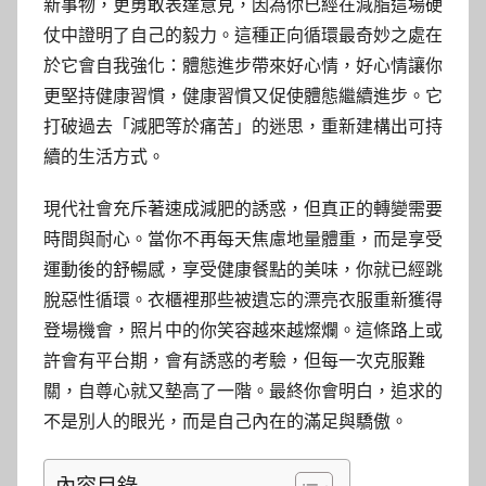
新事物，更勇敢表達意見，因為你已經在減脂這場硬
仗中證明了自己的毅力。這種正向循環最奇妙之處在
於它會自我強化：體態進步帶來好心情，好心情讓你
更堅持健康習慣，健康習慣又促使體態繼續進步。它
打破過去「減肥等於痛苦」的迷思，重新建構出可持
續的生活方式。
現代社會充斥著速成減肥的誘惑，但真正的轉變需要
時間與耐心。當你不再每天焦慮地量體重，而是享受
運動後的舒暢感，享受健康餐點的美味，你就已經跳
脫惡性循環。衣櫃裡那些被遺忘的漂亮衣服重新獲得
登場機會，照片中的你笑容越來越燦爛。這條路上或
許會有平台期，會有誘惑的考驗，但每一次克服難
關，自尊心就又墊高了一階。最終你會明白，追求的
不是別人的眼光，而是自己內在的滿足與驕傲。