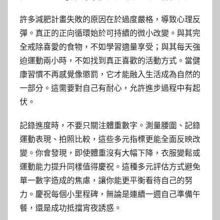
許多減肥計畫失敗的原因在於過度嚴格，導致心理反
彈。真正的正向循環始於可持續的微小改變。與其完
全戒除喜愛的食物，不如學習適量享受；與其每天強
迫運動兩小時，不如找到真正喜歡的活動方式。當健
康習慣不再感覺像懲罰，它才能融入生活成為自然的
一部分。這需要對自己有耐心，允許進步過程中有起
伏。
記錄進度時，不要只關注體重數字。測量腰圍、記錄
運動表現、拍照比較，這些多元指標更能全面反映改
變。你會發現，即使體重沒有大幅下降，衣服變鬆或
運動能力提升同樣值得慶祝。這種多元評估方式避免
單一數字造成的焦慮，讓你能更平衡看待自己的努
力。慶祝每個小里程碑，無論是連續一週自己準備午
餐，還是成功抵擋宵夜誘惑。