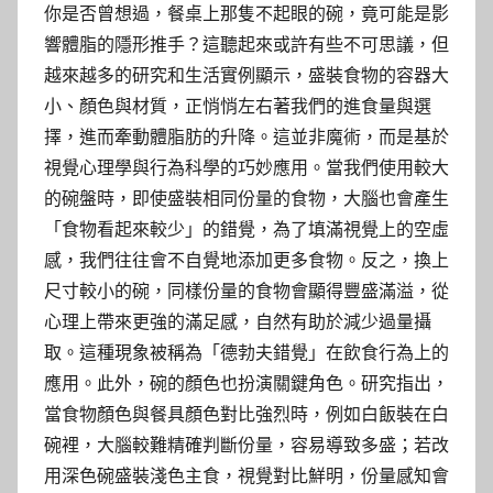
你是否曾想過，餐桌上那隻不起眼的碗，竟可能是影
響體脂的隱形推手？這聽起來或許有些不可思議，但
越來越多的研究和生活實例顯示，盛裝食物的容器大
小、顏色與材質，正悄悄左右著我們的進食量與選
擇，進而牽動體脂肪的升降。這並非魔術，而是基於
視覺心理學與行為科學的巧妙應用。當我們使用較大
的碗盤時，即使盛裝相同份量的食物，大腦也會產生
「食物看起來較少」的錯覺，為了填滿視覺上的空虛
感，我們往往會不自覺地添加更多食物。反之，換上
尺寸較小的碗，同樣份量的食物會顯得豐盛滿溢，從
心理上帶來更強的滿足感，自然有助於減少過量攝
取。這種現象被稱為「德勃夫錯覺」在飲食行為上的
應用。此外，碗的顏色也扮演關鍵角色。研究指出，
當食物顏色與餐具顏色對比強烈時，例如白飯裝在白
碗裡，大腦較難精確判斷份量，容易導致多盛；若改
用深色碗盛裝淺色主食，視覺對比鮮明，份量感知會