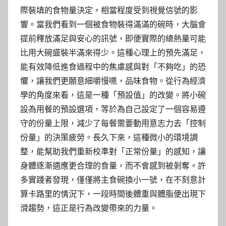
際裝填的食物量決定，相當程度受到視覺信號的影
響。當我們看到一個被食物裝得滿滿的碗時，大腦會
提前釋放滿足與安心的訊號，即便實際的總熱量可能
比用大碗盛裝半滿來得少。這種心理上的預先滿足，
能有效降低進食過程中的焦慮感與對「不夠吃」的恐
懼，讓我們更願意細嚼慢嚥，品味食物。從行為經濟
學的角度來看，這是一種「預設值」的改變。將小碗
設為用餐的預設選項，等於為自己設定了一個容易遵
守的份量上限，減少了每餐需要動用意志力去「控制
份量」的決策疲勞。長久下來，這種微小的環境調
整，能幫助我們重新校準對「正常份量」的感知，讓
身體逐漸適應更合理的食量，而不會感到被剝奪。許
多實踐者發現，僅僅將主食碗換小一號，在不刻意計
算卡路里的情況下，一段時間後體重與體脂便出現下
滑趨勢，這正是行為改變帶來的力量。