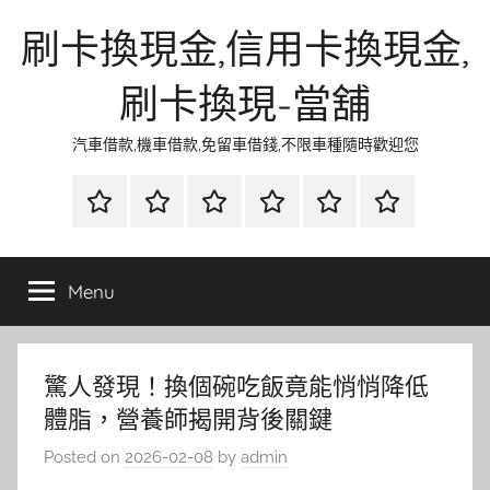
Skip
刷卡換現金,信用卡換現金,
to
content
刷卡換現-當舖
汽車借款,機車借款,免留車借錢,不限車種隨時歡迎您
首
當
網
流
環
聯
頁
鋪
路
行
保
合
金
資
時
清
徵
Menu
融
訊
尚
潔
信
驚人發現！換個碗吃飯竟能悄悄降低
體脂，營養師揭開背後關鍵
Posted on
2026-02-08
by
admin