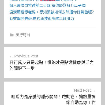
懶人
瘦臉
激推睡前二步驟,讓你輕鬆擁有瓜子臉!
淚溝
顯疲憊老態，想知道該如何去除還你好氣色呢?
有效擊碎去斑,
皮秒
新技術喚醒年輕肌力
流行時尚
文
Previous Post
章
日行萬步只是起點！慢跑才是點燃健康與活力
導
的關鍵下一步
覽
Next Post
咀嚼力是身體的隱形開關！啟動它，讓熱量調
節自動為你工作