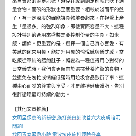
來自胃部的飽足訊號，避免在感到飽足前就已吃下過
量食物。而碗的形狀也至關重要。相較於淺而平的盤
子，有一定深度的碗能讓食物堆疊起來，在視覺上產
生「量很多」的強烈印象，即使實際容量不大。這種
設計特別適合用來盛裝需要控制份量的主食，如米
飯、麵條。更重要的是，選擇一個自己真心喜愛、有
美感的碗來用餐，能提升用餐的愉悅感與儀式感。當
吃飯從單純的餵飽肚子，轉變為一種值得用心對待的
日常儀式時，我們會更傾向於選擇營養均衡的食物，
並避免在匆忙或情緒低落時用垃圾食品敷衍了事。這
種由心而發的尊重與享受，才是維持健康體脂、告別
復胖循環最可持續的動力。
【其他文章推薦】
女明星保養的新祕密,施打
美白針
改善六大皮膚暗沉
問題!
找回青春緊緻小臉,
電波拉皮
施打經驗分享