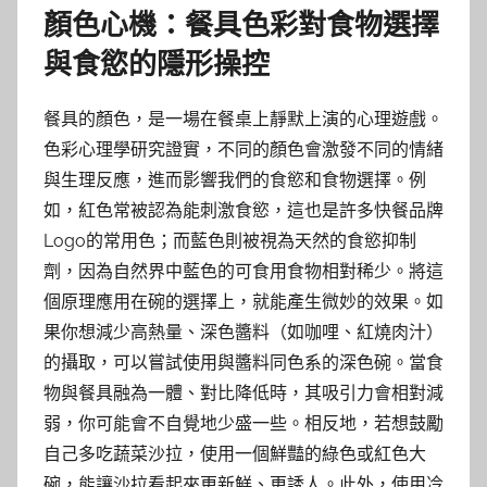
顏色心機：餐具色彩對食物選擇
與食慾的隱形操控
餐具的顏色，是一場在餐桌上靜默上演的心理遊戲。
色彩心理學研究證實，不同的顏色會激發不同的情緒
與生理反應，進而影響我們的食慾和食物選擇。例
如，紅色常被認為能刺激食慾，這也是許多快餐品牌
Logo的常用色；而藍色則被視為天然的食慾抑制
劑，因為自然界中藍色的可食用食物相對稀少。將這
個原理應用在碗的選擇上，就能產生微妙的效果。如
果你想減少高熱量、深色醬料（如咖哩、紅燒肉汁）
的攝取，可以嘗試使用與醬料同色系的深色碗。當食
物與餐具融為一體、對比降低時，其吸引力會相對減
弱，你可能會不自覺地少盛一些。相反地，若想鼓勵
自己多吃蔬菜沙拉，使用一個鮮豔的綠色或紅色大
碗，能讓沙拉看起來更新鮮、更誘人。此外，使用冷