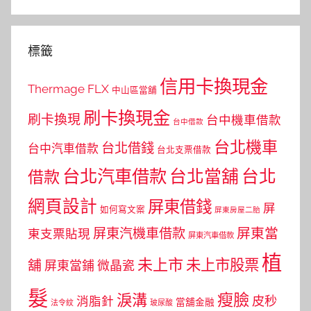
標籤
信用卡換現金
Thermage FLX
中山區當舖
刷卡換現金
刷卡換現
台中機車借款
台中借款
台北機車
台北借錢
台中汽車借款
台北支票借款
台北汽車借款
台北當舖
台北
借款
網頁設計
屏東借錢
屏
如何寫文案
屏東房屋二胎
屏東當
屏東汽機車借款
東支票貼現
屏東汽車借款
植
未上市
未上市股票
舖
屏東當鋪
微晶瓷
髮
瘦臉
淚溝
皮秒
消脂針
當舖金融
法令紋
玻尿酸