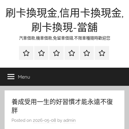
Skip
刷卡換現金,信用卡換現金,
to
content
刷卡換現-當舖
汽車借款,機車借款,免留車借錢,不限車種隨時歡迎您
首
當
網
流
環
聯
頁
鋪
路
行
保
合
金
資
時
清
徵
Menu
融
訊
尚
潔
信
養成受用一生的好習慣才能永遠不復
胖
Posted on
2026-05-08
by
admin