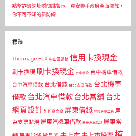
點擊詐騙網址瞬間跳警示！資安聯手政府全面攔截，
你不可不知的新防線
標籤
信用卡換現金
Thermage FLX
中山區當舖
刷卡換現金
刷卡換現
台中機車借款
台中借款
台北機車
台北借錢
台中汽車借款
台北支票借款
台北汽車借款
台北當舖
台北
借款
網頁設計
屏東借錢
屏
如何寫文案
屏東房屋二胎
屏東當
屏東汽機車借款
東支票貼現
屏東汽車借款
植
未上市
未上市股票
舖
屏東當鋪
微晶瓷