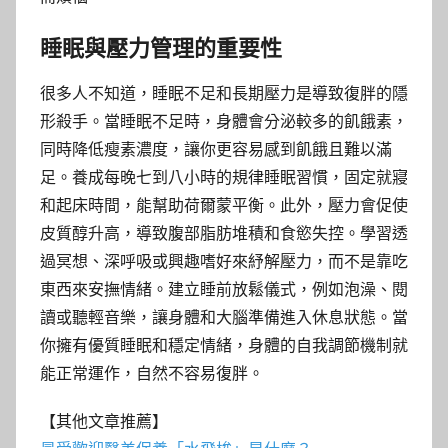
睡眠與壓力管理的重要性
很多人不知道，睡眠不足和長期壓力是導致復胖的隱
形殺手。當睡眠不足時，身體會分泌較多的飢餓素，
同時降低瘦素濃度，讓你更容易感到飢餓且難以滿
足。養成每晚七到八小時的規律睡眠習慣，固定就寢
和起床時間，能幫助荷爾蒙平衡。此外，壓力會促使
皮質醇升高，導致腹部脂肪堆積和食慾失控。學習透
過冥想、深呼吸或興趣嗜好來紓解壓力，而不是靠吃
東西來安撫情緒。建立睡前放鬆儀式，例如泡澡、閱
讀或聽輕音樂，讓身體和大腦準備進入休息狀態。當
你擁有優質睡眠和穩定情緒，身體的自我調節機制就
能正常運作，自然不容易復胖。
【其他文章推薦】