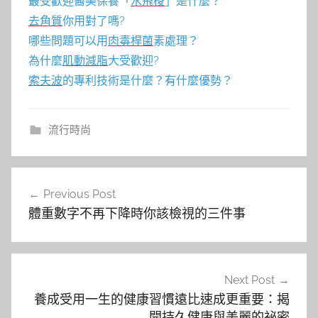
最受歡迎醫美保養「
水飛梭
」是什麼？
去角質
你用對了嗎?
哪些問題可以用
肉毒桿菌
素處理？
為什麼
肌動減脂
大受歡迎?
索夫波
的專利技術是什麼？有什麼優勢？
流行時尚
文
Previous Post
章
體重數字不再下降時你該檢視的三件事
導
覽
Next Post
養成受用一生的健康習慣遠比速成更重要：揭
開持久健康與美麗的祕密