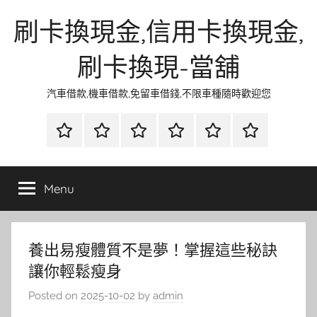
Skip
刷卡換現金,信用卡換現金,
to
content
刷卡換現-當舖
汽車借款,機車借款,免留車借錢,不限車種隨時歡迎您
首
當
網
流
環
聯
頁
鋪
路
行
保
合
金
資
時
清
徵
Menu
融
訊
尚
潔
信
養出易瘦體質不是夢！掌握這些秘訣
讓你輕鬆瘦身
Posted on
2025-10-02
by
admin