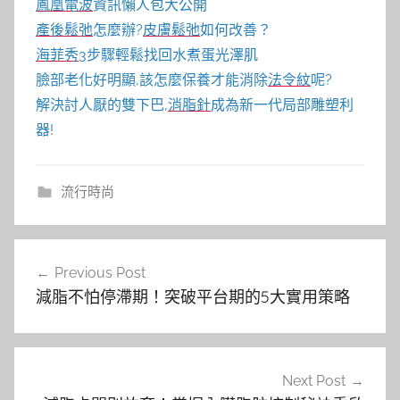
鳳凰電波
資訊懶人包大公開
產後鬆弛
怎麼辦?
皮膚鬆弛
如何改善？
海菲秀
3步驟輕鬆找回水煮蛋光澤肌
臉部老化好明顯,該怎麼保養才能消除
法令紋
呢?
解決討人厭的雙下巴,
消脂針
成為新一代局部雕塑利
器!
流行時尚
文
Previous Post
章
減脂不怕停滯期！突破平台期的5大實用策略
導
覽
Next Post