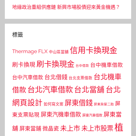
地緣政治重組供應鏈 新興市場股債迎來黃金機遇？
標籤
信用卡換現金
Thermage FLX
中山區當舖
刷卡換現金
刷卡換現
台中機車借款
台中借款
台北機車
台北借錢
台中汽車借款
台北支票借款
台北汽車借款
台北當舖
台北
借款
網頁設計
屏東借錢
屏
如何寫文案
屏東房屋二胎
屏東當
屏東汽機車借款
東支票貼現
屏東汽車借款
植
未上市
未上市股票
舖
屏東當鋪
微晶瓷