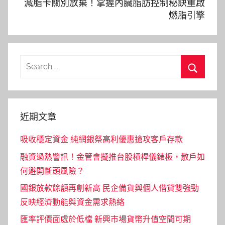
減脂卡關別放棄！掌握內臟脂肪控制秘訣重啟
燃脂引擎
Search
for:
Search
近期文章
吸收穩定資金 純網銀祭高利優惠搶攻客戶存款
融資過熱警訊！金管會擬推台股槓桿儀錶板，散戶如
何避開斷頭風險？
國銀放款餘額再創新高 民企備貨與個人借貸雙強勁
反映經濟動能與資金需求熱絡
匯率評價面處於低檔 新興市場貨幣升值空間可期