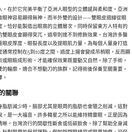
人，在於它完美平衡了亞洲人眼型的立體感與柔和度。亞洲
致眼神容易顯得無神。而半外雙的設計——雙眼皮摺線從眼
度，恰好能製造出眼窩的立體層次，同時保留東方人特有的
的雙眼皮會顯得突兀，過窄則達不到修飾效果。台灣許多醫
量眼皮厚度、眼裂長度以及提眼肌力量，為每個人量身打造
通常控制在5到10度之間，過度上揚會變成吊梢眼，反而顯
術或眼瞼成形術，才能確保效果既靈動又自然。除了手術，
雙的輪廓，適合不想動刀的族群。記得術後保養至關重要，
澤。
的關聯
身脂肪減少時，臉部尤其是眼周的脂肪也會隨之削減，這對
說，是一大福音。許多韓星之所以能維持精靈眼，正是因為
清晰。台灣流行的間歇性斷食或低碳飲食，除了幫助全身減