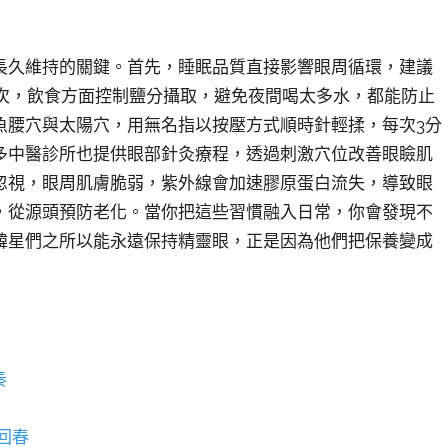
長久維持的關鍵。首先，睡眠品質直接影響眼周循環，建議
其次，飲食方面控制鹽分攝取，避免夜間喝太多水，都能防止
魚腰穴與太陽穴，用無名指以按壓方式順時針輕揉，每次3分
多中醫診所也提供眼部針灸療程，透過刺激穴位改善眼瞼肌
忽視，眼周肌膚脆弱，紫外線會加速膠原蛋白流失，導致眼
，從源頭預防老化。當你把這些習慣融入日常，你會發現不
韓星們之所以能永遠保持精靈眼，正是因為他們把保養變成
奏
回春