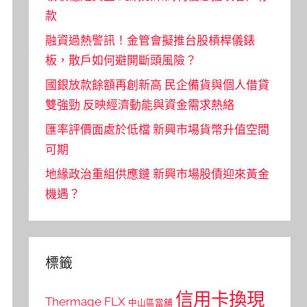
款
融資過熱警訊！金管會擬推台股槓桿儀錶
板，散戶如何避開斷頭風險？
國銀放款餘額再創新高 民企備貨與個人借貸
雙強勁 反映經濟動能與資金需求熱絡
匯率評價面處於低檔 新興市場貨幣升值空間
可期
地緣政治重組供應鏈 新興市場股債迎來黃金
機遇？
標籤
信用卡換現
Thermage FLX
中山區當舖