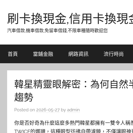
Skip
to
刷卡換現金,信用卡換現
content
汽車借款,機車借款,免留車借錢,不限車種隨時歡迎您
首頁
當鋪金融
網路資訊
流行時尚
韓星精靈眼解密：為何自然
趨勢
Posted on
2026-05-27
by
admin
你是否好奇為什麼這麼多熱門韓星都擁有一雙令人稱羨的「
TWICE的娜璉，這種眼型彷彿自帶濾鏡，不僅讓眼