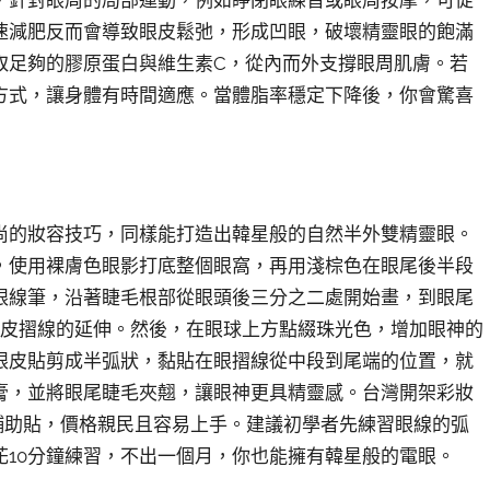
，針對眼周的局部運動，例如睜閉眼練習或眼周按摩，可促
速減肥反而會導致眼皮鬆弛，形成凹眼，破壞精靈眼的飽滿
取足夠的膠原蛋白與維生素C，從內而外支撐眼周肌膚。若
方式，讓身體有時間適應。當體脂率穩定下降後，你會驚喜
尚的妝容技巧，同樣能打造出韓星般的自然半外雙精靈眼。
，使用裸膚色眼影打底整個眼窩，再用淺棕色在眼尾後半段
眼線筆，沿著睫毛根部從眼頭後三分之二處開始畫，到眼尾
眼皮摺線的延伸。然後，在眼球上方點綴珠光色，增加眼神的
眼皮貼剪成半弧狀，黏貼在眼摺線從中段到尾端的位置，就
膏，並將眼尾睫毛夾翹，讓眼神更具精靈感。台灣開架彩妝
眼皮輔助貼，價格親民且容易上手。建議初學者先練習眼線的弧
10分鐘練習，不出一個月，你也能擁有韓星般的電眼。