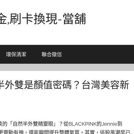
金,刷卡換現-當舖
環保清潔
聯合徵信
半外雙是顏值密碼？台灣美容新
自然半外雙精靈眼」？從BLACKPINK的Jennie到
神更靈動有神，還能瞬間提升整體氣質。其實，這股風潮早已