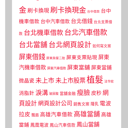
金
刷卡換現金
刷卡換現
台中
台中借款
台北借錢
機車借款
台中汽車借款
台北支票借
台北汽車借款
台北機車借款
款
台北當舖
台北網頁設計
如何寫文案
屏東借錢
屏東
屏東支票貼現
屏東房屋二胎
屏東當舖
汽機車借款
屏東當鋪
屏東汽車借款
植髮
未上市
未上市股票
微晶瓷
法令紋
瘦臉
淚溝
網
皮秒
消脂針
當舖金融
玻尿酸
頁設計
網頁設計公司
電波
銷售文案
隆乳
高雄當舖
拉皮
高雄汽車借款
高雄
飄眉
鳳山當舖
當鋪
鳳凰電波
鳳山汽車借款