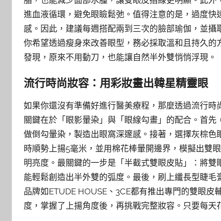
脂，也能減少面部水腫，讓雙眼皮摺線更明顯。此外
進血液循環，避免眼瞼鬆弛。值得注意的是，過度快
感。因此，建議每週搭配兩到三次的臉部瑜伽，並攝
你希望透過瘦身來改善眼型，務必採取溫和且持久的
發現，原來不用動刀，也能讓自然半外雙悄悄浮現。
流行時尚妝容：用彩妝畫出韓星精靈眼
如果你還沒有準備好進行醫美療程，那麼透過流行時
關鍵在於「眼影暈染」與「眼線勾畫」的配合。首先
做倒勾暈染，製造出眼窩深邃感。接著，選擇灰棕色
時順勢上揚5毫米，並用棉花棒暈開邊界，模擬出雙
明亮度。最關鍵的一步是「半截式雙眼皮貼」：將雙
能輕鬆創造出半外雙的弧度。最後，刷上纖長型睫毛
品牌如ETUDE HOUSE、3CE都有推出專門的雙
度，掌握了上揚角度後，再挑戰完整妝容。只要每天花