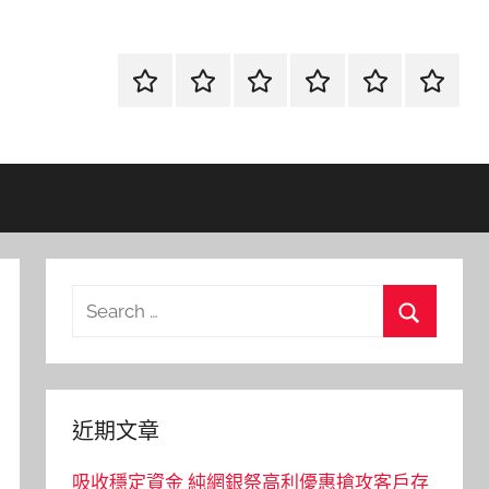
首
當
網
流
環
聯
頁
鋪
路
行
保
合
金
資
時
清
徵
融
訊
尚
潔
信
Search
for:
Search
近期文章
吸收穩定資金 純網銀祭高利優惠搶攻客戶存