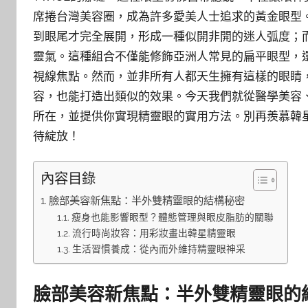
席捲台灣美容圈，成為許多愛美人士追求的黃金眼型
到眼尾才完全展開，形成一種似開非開的迷人弧度；
靈氣。這種組合不僅能修飾亞洲人常見的扁平眼型，
視線焦點。然而，並非所有人都天生擁有這樣的眼睛
容，也能打造出類似的效果。今天我們就從醫學美容
所在，並提供你實現精靈眼的實用方法。別再羨慕韓
待綻放！
內容目錄
臉部美容新焦點：半外雙精靈眼的結構秘密
瘦身也能影響眼型？體態管理與眼皮脂肪的關聯
流行時尚妝容：用彩妝畫出韓星精靈眼
生活習慣養成：從內而外維持精靈眼神采
臉部美容新焦點：半外雙精靈眼的