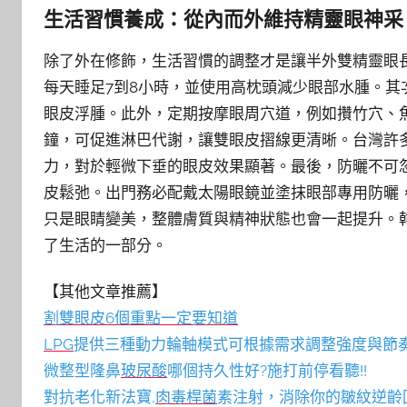
生活習慣養成：從內而外維持精靈眼神采
除了外在修飾，生活習慣的調整才是讓半外雙精靈眼
每天睡足7到8小時，並使用高枕頭減少眼部水腫。
眼皮浮腫。此外，定期按摩眼周穴道，例如攢竹穴、
鐘，可促進淋巴代謝，讓雙眼皮摺線更清晰。台灣許
力，對於輕微下垂的眼皮效果顯著。最後，防曬不可
皮鬆弛。出門務必配戴太陽眼鏡並塗抹眼部專用防曬
只是眼睛變美，整體膚質與精神狀態也會一起提升。
了生活的一部分。
【其他文章推薦】
割雙眼皮6個重點一定要知道
LPG
提供三種動力輪軸模式可根據需求調整強度與節
微整型隆鼻
玻尿酸
哪個持久性好?施打前停看聽!!
對抗老化新法寶,
肉毒桿菌
素注射，消除你的皺紋逆齡