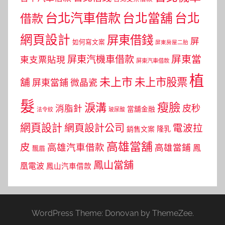
台北汽車借款
台北當舖
台北
借款
網頁設計
屏東借錢
屏
如何寫文案
屏東房屋二胎
屏東當
屏東汽機車借款
東支票貼現
屏東汽車借款
植
未上市
未上市股票
舖
屏東當鋪
微晶瓷
髮
瘦臉
淚溝
皮秒
消脂針
當舖金融
法令紋
玻尿酸
網頁設計
網頁設計公司
電波拉
銷售文案
隆乳
高雄當舖
皮
高雄汽車借款
高雄當鋪
鳳
飄眉
鳳山當舖
凰電波
鳳山汽車借款
WordPress Theme: Donovan by ThemeZee.