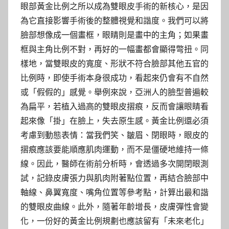
眼部黃金比例之所以成為雙眼皮手術的新核心，是因
為它直接影響手術後的整體視覺和諧度。我們可以將
臉部想像成一個畫框，眼睛則是畫中的主角；如果畫
框與主角比例不對，再好的一幅畫都會顯得彆扭。同
樣地，當雙眼皮的寬度、形狀不符合臉部其他五官的
比例時，即使手術本身很成功，看起來仍會有不自然
或「假假的」感覺。舉例來說，亞洲人的臉型普遍較
為扁平，若植入過高的雙眼皮摺痕，反而會讓眼睛看
起來像「掛」在臉上，失去原生感。黃金比例還必須
考慮到動態表情：當我們笑、皺眉、閉眼時，眼皮的
摺痕應該要能順應肌肉運動，而不是僵硬地維持一條
線。因此，醫師在術前分析時，會透過多次開閉眼測
試，記錄皮膚張力與肌肉附著點位置，再結合臉部中
軸線、鼻翼寬度、嘴角位置等參考點，計算出最和諧
的雙眼皮曲線。此外，隨著年齡增長，皮膚彈性會變
化，一份好的黃金比例規劃也應該留有「未來老化」