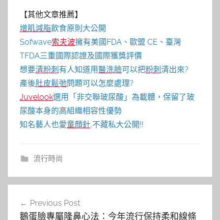
【其他文章推薦】
增肌減脂
飲食原則大公開
Sofwave
索夫波
擁有美國FDA、歐盟 CE、臺灣
TFDA三重國際認證及國際獲獎評價
想要
清粉刺
有人知道用
醫洗臉
可以把
粉刺
清出來?
產後
肚皮鬆弛
問題可以怎麼處理?
Juvelook
選用「非交聯玻尿酸」為載體，保留了玻
尿酸本身的高組織相容性優勢
知名藝人也愛
童顏針
,不藏私大公開!!
流行時尚
文
Previous Post
章
鵝蛋臉專屬隆鼻心法：今年流行保持柔和線條