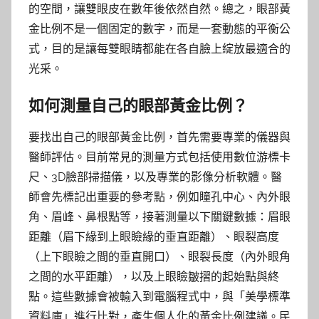
的空間，讓雙眼皮在數年後依然自然。總之，眼部黃
金比例不是一個固定的數字，而是一套動態的平衡公
式，目的是讓每雙眼睛都能在各自臉上綻放最適合的
光采。
如何測量自己的眼部黃金比例？
要找出自己的眼部黃金比例，首先需要專業的儀器與
醫師評估。目前常見的測量方式包括使用數位游標卡
尺、3D臉部掃描儀，以及專業的影像分析軟體。醫
師會先標記出重要的參考點，例如瞳孔中心、內外眼
角、眉峰、鼻根點等，接著測量以下關鍵數據：眉眼
距離（眉下緣到上眼瞼緣的垂直距離）、眼裂高度
（上下眼瞼之間的垂直開口）、眼裂長度（內外眼角
之間的水平距離），以及上眼瞼皺摺的起始點與終
點。這些數據會被輸入到電腦程式中，與「美學標準
資料庫」進行比對，產生個人化的黃金比例建議。民