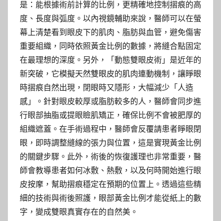
是：能根據術前計算的比例，更精確地控制摺痕的高
度、長度與弧度。以內視鏡輔助來說，醫師可以在螢
幕上清楚看到眼皮下的肌肉、脂肪與血管，避免傷害
重要組織，同時依照黃金比例的數據，將縫合點固定
在最理想的深度。另外，「動態雙眼皮術」是近年的
新突破，它模擬天然雙眼皮的肌肉連動機制，讓睜眼
時摺痕自然出現，閉眼時又隱形，大幅減少「人造
感」。針對眼皮較厚或脂肪較多的人，醫師會同步進
行眼部抽脂或提眼瞼肌矯正，確保比例不會被肥厚的
組織遮蓋。在手術過程中，醫師會反覆請患者睜眼閉
眼，即時調整縫線的張力與位置，這是實現黃金比例
的關鍵步驟。此外，術後的恢復護理也非常重要，醫
師會教導患者如何冰敷、熱敷，以及何時開始進行眼
皮按摩，幫助摺痕穩定在預期的位置上。透過這些精
細的技術與術後照護，眼部黃金比例才能從紙上的數
字，變成雙眼真實存在的自然美。