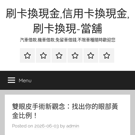
Skip
刷卡換現金,信用卡換現金,
to
content
刷卡換現-當舖
汽車借款,機車借款,免留車借錢,不限車種隨時歡迎您
首
當
網
流
環
聯
頁
鋪
路
行
保
合
金
資
時
清
徵
Menu
融
訊
尚
潔
信
雙眼皮手術新觀念：找出你的眼部黃
金比例！
Posted on
2026-06-03
by
admin