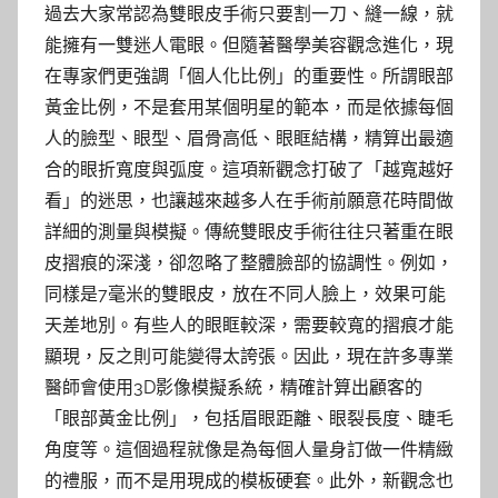
過去大家常認為雙眼皮手術只要割一刀、縫一線，就
能擁有一雙迷人電眼。但隨著醫學美容觀念進化，現
在專家們更強調「個人化比例」的重要性。所謂眼部
黃金比例，不是套用某個明星的範本，而是依據每個
人的臉型、眼型、眉骨高低、眼眶結構，精算出最適
合的眼折寬度與弧度。這項新觀念打破了「越寬越好
看」的迷思，也讓越來越多人在手術前願意花時間做
詳細的測量與模擬。傳統雙眼皮手術往往只著重在眼
皮摺痕的深淺，卻忽略了整體臉部的協調性。例如，
同樣是7毫米的雙眼皮，放在不同人臉上，效果可能
天差地別。有些人的眼眶較深，需要較寬的摺痕才能
顯現，反之則可能變得太誇張。因此，現在許多專業
醫師會使用3D影像模擬系統，精確計算出顧客的
「眼部黃金比例」，包括眉眼距離、眼裂長度、睫毛
角度等。這個過程就像是為每個人量身訂做一件精緻
的禮服，而不是用現成的模板硬套。此外，新觀念也