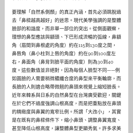
要理解「自然系側顏」的真正內涵，首先必須跳脫過
去「鼻樑越高越好」的迷思。現代美學強調的是整體
臉部的和諧度，而非單一部位的突出。從側面觀察，
理想的鼻型應該與額頭、下巴形成流暢的弧線，鼻額
角（眉間到鼻根處的角度）約在115到130度之間，
鼻唇角（鼻小柱到上唇的角度）約在90到100度左
右，鼻面角（鼻背到臉平面的角度）則為30到40
度。這些數值並非絕對，因為每個人臉型不同——例
如圓臉的人需要稍微穠纖合度的鼻型來平衡輪廓，而
長臉的人則適合略帶微翹的鼻頭來視覺上縮短臉長。
近年來韓系與日系的自然鼻型在台灣廣受歡迎，關鍵
在於它們不過度強調山根高度，而是把重點放在鼻頭
的精緻度與鼻翼的寬窄比例。所謂「大改小」，其實
是在既有的鼻樑條件下，縮小鼻頭、調整鼻翼寬度、
甚至降低山根高度，讓整體鼻型更顯秀氣。許多求美