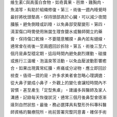
維生素C與高蛋白食物，如奇異果、芭樂、雞胸肉、
魚湯等，有助於組織修復。第三，術後一週內睡覺時
最好將枕頭墊高，保持頭部高於心臟，可以減少夜間
腫脹。避免側睡或趴睡，以免鼻部受壓變形。第四，
清潔傷口時需使用無菌生理食鹽水或醫師開立的藥
膏，保持傷口乾燥，不要隨意觸摸。鼻內若有縫線，
通常會在術後一至兩週回診拆除。第五，術後三至六
個月是鼻型穩定期，這段時間內避免劇烈運動、碰撞
或進行三溫暖、泡溫泉等活動，以免血壓波動影響癒
合。如果出現異常紅腫、疼痛或分泌物，應立即回診
檢查。值得一提的是，許多求美者會忽略心理調適：
從大鼻子變成小鼻子，外觀上的變化會讓短時間內不
習慣，甚至產生「定型焦慮」。建議多與醫師及家人
溝通，記錄每天恢復狀況，通常三個月後鼻型會逐漸
達到自然狀態。最後，務必選擇具有整形外科專科醫
師資格的醫療院所，術前簽署完整同意書，確保手術