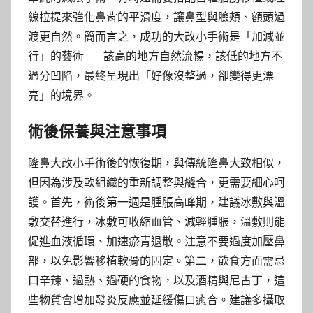
線拉提來強化鼻背的平滑度，讓鼻型與臉頰、額頭過
渡更自然。簡而言之，成功的大改小手術是「加減並
行」的藝術——該高的地方自然流暢，該低的地方不
過分凹陷，最終呈現出「好像沒整過，卻變得更漂
亮」的境界。
術後保養與注意事項
隆鼻大改小手術後的恢復期，與傳統隆鼻大致相似，
但因為涉及軟組織的重新調整與縫合，更需要細心呵
護。首先，術後第一週是腫脹高峰期，建議冰敷與溫
敷交替進行，冰敷可收縮血管、減輕腫脹，溫敷則能
促進血液循環、加速瘀青退散。注意不要過度加壓鼻
部，以免影響移植軟骨的固定。第二，飲食方面需忌
口辛辣、過熱、過硬的食物，以及酒精與尼古丁，這
些物質會增加發炎反應並延緩傷口癒合。建議多攝取