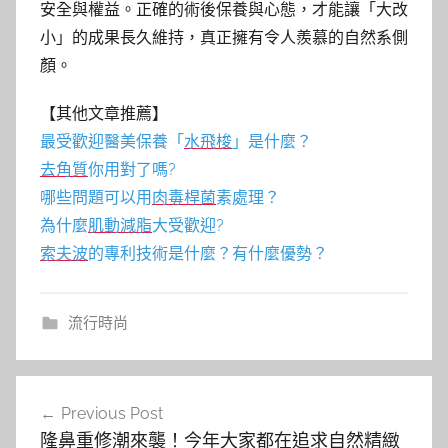
安全與權益。正確的術後保養與心態，才能讓「大改
小」的成果長久維持，真正擁有令人羨慕的自然系側
顏。
【其他文章推薦】
最受歡迎醫美保養「
水飛梭
」是什麼？
去角質
你用對了嗎?
哪些問題可以用
肉毒桿菌
素處理？
為什麼
肌動減脂
大受歡迎?
索夫波
的專利技術是什麼？有什麼優勢？
流行時尚
文
Previous Post
章
隆鼻重修潮來襲！今年大家都在追求自然精緻