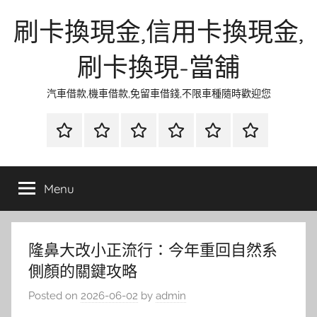
Skip
刷卡換現金,信用卡換現金,
to
content
刷卡換現-當舖
汽車借款,機車借款,免留車借錢,不限車種隨時歡迎您
首
當
網
流
環
聯
頁
鋪
路
行
保
合
金
資
時
清
徵
Menu
融
訊
尚
潔
信
隆鼻大改小正流行：今年重回自然系
側顏的關鍵攻略
Posted on
2026-06-02
by
admin