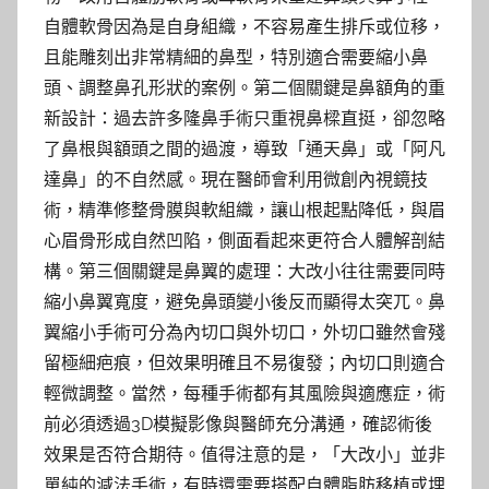
自體軟骨因為是自身組織，不容易產生排斥或位移，
且能雕刻出非常精細的鼻型，特別適合需要縮小鼻
頭、調整鼻孔形狀的案例。第二個關鍵是鼻額角的重
新設計：過去許多隆鼻手術只重視鼻樑直挺，卻忽略
了鼻根與額頭之間的過渡，導致「通天鼻」或「阿凡
達鼻」的不自然感。現在醫師會利用微創內視鏡技
術，精準修整骨膜與軟組織，讓山根起點降低，與眉
心眉骨形成自然凹陷，側面看起來更符合人體解剖結
構。第三個關鍵是鼻翼的處理：大改小往往需要同時
縮小鼻翼寬度，避免鼻頭變小後反而顯得太突兀。鼻
翼縮小手術可分為內切口與外切口，外切口雖然會殘
留極細疤痕，但效果明確且不易復發；內切口則適合
輕微調整。當然，每種手術都有其風險與適應症，術
前必須透過3D模擬影像與醫師充分溝通，確認術後
效果是否符合期待。值得注意的是，「大改小」並非
單純的減法手術，有時還需要搭配自體脂肪移植或埋