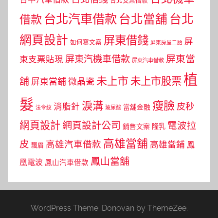
台北支票借款
台北汽車借款
台北當舖
台北
借款
網頁設計
屏東借錢
屏
如何寫文案
屏東房屋二胎
屏東當
屏東汽機車借款
東支票貼現
屏東汽車借款
植
未上市
未上市股票
舖
屏東當鋪
微晶瓷
髮
瘦臉
淚溝
皮秒
消脂針
當舖金融
法令紋
玻尿酸
網頁設計
網頁設計公司
電波拉
銷售文案
隆乳
高雄當舖
皮
高雄汽車借款
高雄當鋪
鳳
飄眉
鳳山當舖
凰電波
鳳山汽車借款
WordPress Theme: Donovan by ThemeZee.