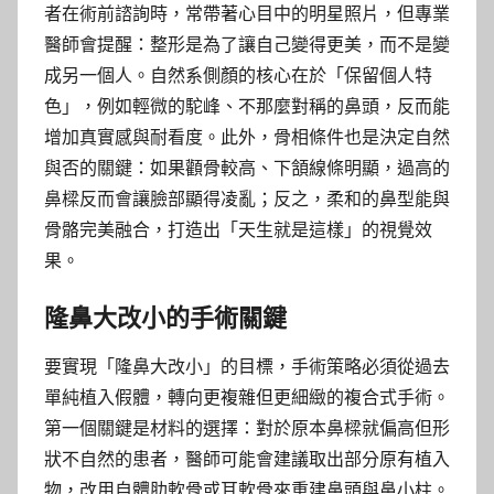
者在術前諮詢時，常帶著心目中的明星照片，但專業
醫師會提醒：整形是為了讓自己變得更美，而不是變
成另一個人。自然系側顏的核心在於「保留個人特
色」，例如輕微的駝峰、不那麼對稱的鼻頭，反而能
增加真實感與耐看度。此外，骨相條件也是決定自然
與否的關鍵：如果顴骨較高、下頷線條明顯，過高的
鼻樑反而會讓臉部顯得凌亂；反之，柔和的鼻型能與
骨骼完美融合，打造出「天生就是這樣」的視覺效
果。
隆鼻大改小的手術關鍵
要實現「隆鼻大改小」的目標，手術策略必須從過去
單純植入假體，轉向更複雜但更細緻的複合式手術。
第一個關鍵是材料的選擇：對於原本鼻樑就偏高但形
狀不自然的患者，醫師可能會建議取出部分原有植入
物，改用自體肋軟骨或耳軟骨來重建鼻頭與鼻小柱。