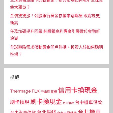
全球貿易重組下的新贏家：新興市場如何吸引全球資
金大遷徙？
金價驚驚漲！公股銀行黃金存摺申購爆量 改寫歷史
新高
任務加碼提升回饋 純網銀高利專案引爆數位金融新
浪潮
全球避險需求帶動黃金開戶熱潮，投資人該如何聰明
進場？
標籤
信用卡換現金
Thermage FLX
中山區當舖
刷卡換現金
刷卡換現
台中機車借款
台中借款
台北機車
台北借錢
台中汽車借款