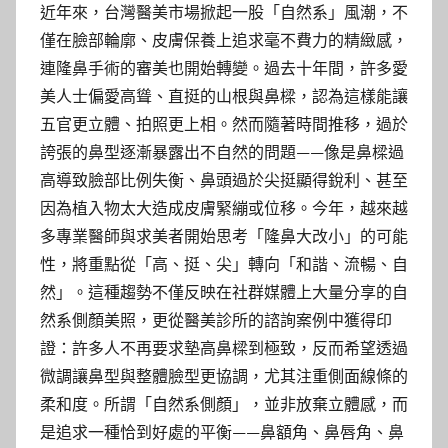
近年來，台灣醫美市場掀起一股「自然系」風潮，不
僅在臉部輪廓、皮膚保養上追求毫不費力的精緻感，
連隆鼻手術的審美也開始轉變。過去十年間，許多愛
美人士偏愛高聳、直挺的山根與鼻樑，認為這樣能讓
五官更立體、拍照更上相。然而隨著時間推移，過於
誇張的鼻型逐漸暴露出不自然的問題——像是鼻樑過
高導致臉部比例失衡、鼻頭過於尖挺顯得銳利、甚至
因為植入物太大造成皮膚緊繃或位移。今年，越來越
多專業醫師與求美者開始思考「隆鼻大改小」的可能
性，將重點從「高、挺、尖」轉向「和諧、流暢、自
然」。這種趨勢不僅反映在社群媒體上大量分享的自
然系側顏美照，更從醫美診所的諮詢案例中獲得印
證：許多人不再要求墊高鼻樑到極致，反而希望透過
微調讓鼻型與整體臉型更協調，尤其注重側面線條的
柔和度。所謂「自然系側顏」，並非放棄立體感，而
是追求一種恰到好處的平衡——鼻額角、鼻唇角、鼻