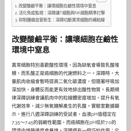
改變酸鹼平衡：讓壞細胞在鹼性環境中窒息
活化免疫監視：深蹲讓T細胞與NK細胞精準打擊
抑制腫瘤血管新生：深蹲切斷異常細胞的補給線
改變酸鹼平衡：讓壞細胞在鹼性
環境中窒息
異常細胞特別喜歡酸性環境，因為缺氧會導致乳酸堆
積，而乳酸正是癌細胞的代謝燃料之一。深蹲時，大
量肌肉收縮會暫時提高二氧化碳濃度，但隨著呼吸加
深加快，身體反而能更有效地排出酸性物質。長期規
律深蹲訓練會讓肌肉中的粒線體密度增加，提升有氧
代謝效率，減少無氧糖解產生的乳酸。實驗室數據顯
示，進行八週深蹲訓練的受試者，血液pH值穩定在
7.35～7.45的弱鹼性範圍，而癌細胞在pH低於7.0的
環境中增殖速度會暴增。深蹲還有一個巧妙作用：它