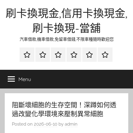
Skip
刷卡換現金,信用卡換現金,
to
content
刷卡換現-當舖
汽車借款,機車借款,免留車借錢,不限車種隨時歡迎您
首
當
網
流
環
聯
頁
鋪
路
行
保
合
金
資
時
清
徵
Menu
融
訊
尚
潔
信
阻斷壞細胞的生存空間！深蹲如何透
過改變化學環境來壓制異常細胞
Posted on
2026-06-10
by
admin