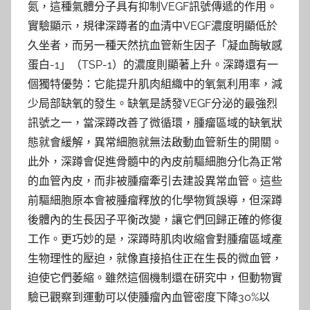
氮，這種氣體分子具有抑制VEGF訊號傳遞的作用。
實驗顯示，規律深蹲者的血清中VEGF濃度明顯低於
久坐者，而另一種天然抗血管新生因子「凝血酶敏感
蛋白-1」（TSP-1）的濃度則顯著上升。深蹲還有一
個獨特優勢：它能提升肌肉組織中的氧氣利用率，減
少局部缺氧的發生。缺氧是誘發VEGF分泌的最強烈
訊號之一，當深蹲改善了微循環，腫瘤區域的缺氧狀
態就會緩解，異常細胞就無法啟動血管新生的開關。
此外，深蹲會促進骨髓中的內皮前驅細胞分化為正常
的血管內皮，而非被腫瘤牽引去建設異常血管。這些
前驅細胞原本會被腫瘤釋放的化學物質誤導，但深蹲
後體內的生長因子平衡改變，讓它們回歸正確的修復
工作。更巧妙的是，深蹲時肌肉收縮會對腫瘤區域產
生物理性的壓迫，就像直接掐住正在生長的微血管，
迫使它們萎縮。雖然這個機制還在研究中，但動物實
驗已觀察到運動可以使腫瘤內血管密度下降30%以