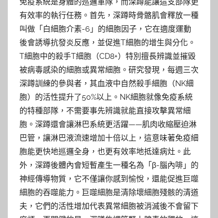
免疫系統是身體的巡邏軍隊，而深蹲能讓這支部隊更
有效率的執行任務。首先，深蹲時骨骼肌會釋放一種
叫做「白細胞介素-6」的細胞因子，它在適度運動
後會誘導抗發炎反應，並促進T細胞的增生與分化。
T細胞中的殺手T細胞（CD8+）特別擅長辨識並摧毀
被病毒感染的細胞或異常細胞。研究發現，每週三次
深蹲訓練的參與者，其血液中自然殺手細胞（NK細
胞）的活性提升了50%以上。NK細胞就像免疫系統
的特種部隊，不需要事先辨識就能直接攻擊異常細
胞。深蹲還會讓淋巴系統更活躍——肌肉收縮壓迫淋
巴管，讓淋巴液流速增加十倍以上，這意味著免疫細
胞能更快地巡邏全身，也更有效率地抵達病灶。此
外，深蹲後體內會短暫產生一種名為「β-腦內啡」的
神經傳導物質，它不僅讓你感到愉悅，還能促進巨噬
細胞的吞噬能力。巨噬細胞是清除壞細胞殘骸的清道
夫，它們的活性增加代表異常細胞被消滅後不會留下