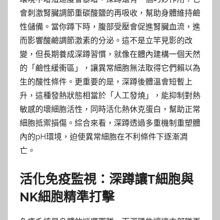
會刺激腎臟調節重碳酸鹽的再吸收，幫助身體維持鹼
性儲備。當你蹲下時，腹部受壓會促進腎臟血流，進
而影響酸鹼調節激素的分泌。這不是立竿見影的改
變，但長期養成深蹲習慣，就像在體內建構一個天然
的「鹼性緩衝區」，讓異常細胞無法取得它們賴以為
生的酸性條件。更重要的是，深蹲後體溫會短暫上
升，這種發熱狀態相當於「人工發燒」，能抑制對熱
敏感的壞細胞活性，同時活化熱休克蛋白，幫助正常
細胞抵禦損傷。綜合來看，深蹲透過多重機制重塑體
內的pH環境，迫使異常細胞在不利條件下逐漸凋
亡。
活化免疫監視：深蹲讓T細胞與
NK細胞精準打擊