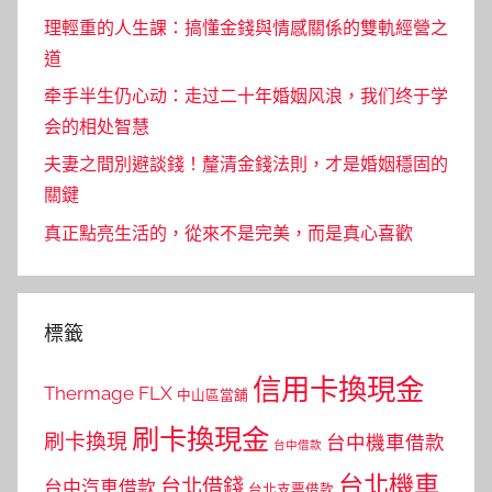
理輕重的人生課：搞懂金錢與情感關係的雙軌經營之
道
牵手半生仍心动：走过二十年婚姻风浪，我们终于学
会的相处智慧
夫妻之間別避談錢！釐清金錢法則，才是婚姻穩固的
關鍵
真正點亮生活的，從來不是完美，而是真心喜歡
標籤
信用卡換現金
Thermage FLX
中山區當舖
刷卡換現金
刷卡換現
台中機車借款
台中借款
台北機車
台北借錢
台中汽車借款
台北支票借款