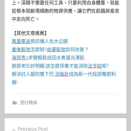
上。深蹲不需要任何工具，只要利用自身體重，就能
從根本阻斷壞細胞的物資供應，讓它們在飢餓與窒息
中走向死亡。
【其他文章推薦】
鳳凰電波
資訊懶人包大公開
產後鬆弛
怎麼辦?
皮膚鬆弛
如何改善？
海菲秀
3步驟輕鬆找回水煮蛋光澤肌
臉部老化好明顯,該怎麼保養才能消除
法令紋
呢?
解決討人厭的雙下巴,
消脂針
成為新一代局部雕塑利
器!
流行時尚
文
Previous Post