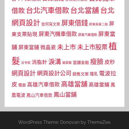
台北汽車借款
台北當舖
台北
借款
網頁設計
屏東借錢
屏
如何寫文案
屏東房屋二胎
屏東當
屏東汽機車借款
東支票貼現
屏東汽車借款
植
未上市
未上市股票
舖
屏東當鋪
微晶瓷
髮
瘦臉
淚溝
皮秒
消脂針
當舖金融
法令紋
玻尿酸
網頁設計
網頁設計公司
電波拉
銷售文案
隆乳
高雄當舖
皮
高雄汽車借款
高雄當鋪
鳳
飄眉
鳳山當舖
凰電波
鳳山汽車借款
WordPress Theme: Donovan by ThemeZee.