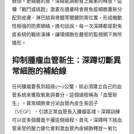
麻煩。更關鍵的是，深蹲能調節腎上腺素的釋放，這
種「戰鬥或逃跑」激素在適量時會將免疫細胞重新分
配到皮膚、淋巴結與骨髓等關鍵防禦位置，形成機動
性極強的防禦網絡。換句話說，每一次深蹲都是對免
疫系統的戰術演練，讓壞細胞在嚴密的監視網下無所
遁形。
抑制腫瘤血管新生：深蹲切斷異
常細胞的補給線
任何腫瘤要長到超過1～2公釐，就必須建立自己的血
管系統來獲取氧氣與養分，這個過程稱為「血管新
生」。異常細胞會分泌血管內皮生長因子
（VEGF），引誘正常血管長入腫瘤區域。深蹲訓練
可以從多個層面干擾這個過程。首先，深蹲時下肢血
管承受的壓力變化會刺激血管內皮細胞釋放一氧化