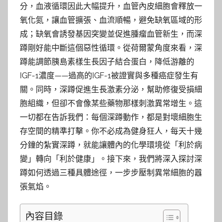
分，血液循環因此大幅提升，血管內皮細胞會釋放一
氧化氮，讓血管擴張、血流順暢，避免缺氧區域的形
成；缺氧會誘發基因突變並促進腫瘤血管新生，而深
蹲剛好能中斷這個惡性循環。從荷爾蒙角度來看，深
蹲能調節胰島素樣生長因子結合蛋白，降低游離的
IGF-1濃度——過高的IGF-1被證實與多種癌症發生有
關。同時，深蹲促進生長激素分泌，幫助修復受損細
胞組織，但卻不會像某些藥物那樣刺激異常增生。這
一切都在告訴我們：每個深蹲動作，都是對壞細胞生
存空間的精準打擊。你不必成為健身狂人，每天十幾
分鐘的紮實深蹲，就能讓體內的化學環境從「利於病
變」轉向「利於健康」。接下來，我們將深入探討深
蹲如何透過三種具體途徑，一步步壓制異常細胞的囂
張氣焰。
內容目錄