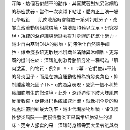
深蹲，這個看似簡單的動作，其實藏著對抗異常細胞
的秘密武器。當你一次次蹲下站起，體內正上演一場
化學戰役——肌肉收縮時會釋放一系列訊號分子，改
變血液流動與組織環境，讓壞細胞難以立足。研究發
現，規律的深蹲訓練能顯著提升身體的抗氧化能力，
減少自由基對DNA的破壞，同時活化自然殺手細
胞，讓免疫系統更敏銳地辨識並清除異常細胞。更深
層的機制在於：深蹲能刺激骨骼肌分泌一種稱為「肌
肉激素」的物質，例如IL-6、IL-7等，它們並非單純
的發炎因子，而是在適度運動後轉為抗發炎角色，抑
制腫瘤壞死因子TNF-α的過度表現，營造一個不利於
癌細胞增生的微環境。此外，深蹲迫使下肢大塊肌肉
反覆收縮，促使淋巴系統加速迴流，就像把全身的廢
物處理廠開到最大功率，減少代謝廢物堆積，降低慢
性發炎風險——而慢性發炎正是異常細胞滋生的溫
床。更令人振奮的是，深蹲時身體需要大量氧氣與養