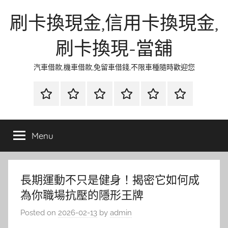
Skip
刷卡換現金,信用卡換現金,
to
content
刷卡換現-當舖
汽車借款,機車借款,免留車借錢,不限車種隨時歡迎您
首
當
網
流
環
聯
頁
鋪
路
行
保
合
金
資
時
清
徵
Menu
融
訊
尚
潔
信
長期運動不只是健身！揭密它如何成
為你職場抗壓的隱形王牌
Posted on
2026-02-13
by
admin