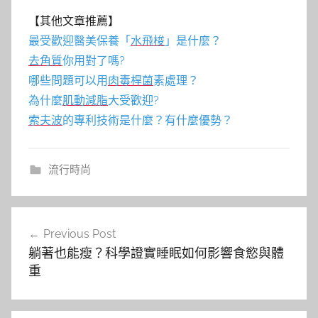
【其他文章推薦】
最受歡迎醫美保養「
水飛梭
」是什麼？
去角質
你用對了嗎?
哪些問題可以用
肉毒桿菌
素處理？
為什麼
肌動減脂
大受歡迎?
索夫波
的專利技術是什麼？有什麼優勢？
流行時尚
文
Previous Post
章
躺著也能瘦？科學證實睡眠如何影響食慾與體
導
重
覽