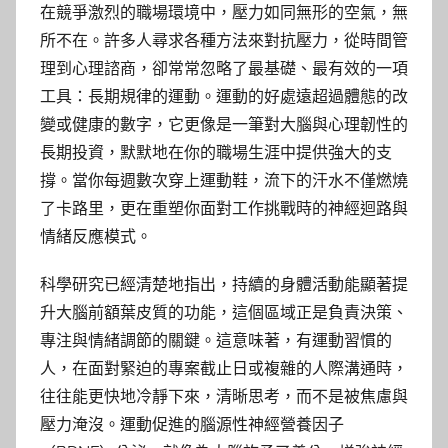
在競爭激烈的職場環境中，壓力如同無形的空氣，無
所不在。許多人尋求各種方法來對抗壓力，從時間管
理到心理諮商，卻常常忽略了最基礎、最有效的一項
工具：長期規律的運動。運動的好處遠超過體態的改
變或健康的數字，它更像是一筆對大腦與心理韌性的
長期投資，默默地在你的職場生涯中提供強大的支
撐。當你每週數次穿上運動鞋，流下的汗水不僅燃燒
了卡路里，更在重塑你面對工作挑戰時的神經迴路與
情緒反應模式。
科學研究已經清楚地指出，持續的身體活動能顯著提
升大腦前額葉皮質的功能，這個區域正是負責決策、
專注與情緒調節的關鍵。這意味著，有運動習慣的
人，在面對緊迫的專案截止日或複雜的人際溝通時，
往往能更快地冷靜下來，清晰思考，而不是被焦慮與
壓力淹沒。運動促進的腦源性神經營養因子