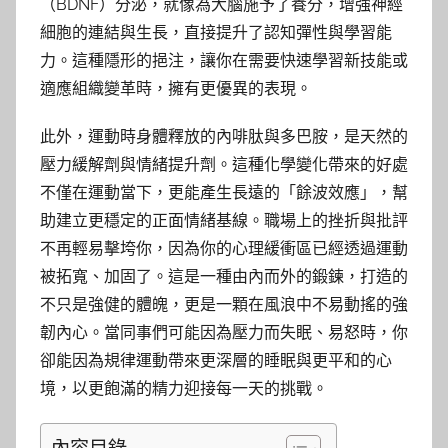
（BDNF）分泌，就像為大腦施予了養分，增強神經
細胞的連結與生長，直接提升了認知彈性與學習能
力。這種隱形的挹注，讓你在需要快速學習新技能或
適應組織變革時，擁有更優異的表現。
此外，運動時身體釋放的內啡肽與多巴胺，是天然的
壓力緩解劑與情緒提升劑。這種化學變化帶來的好處
不僅在運動當下，更能產生長遠的「餘波效應」，幫
助建立更穩定的正面情緒基線。職場上的挫折與批評
不再輕易擊垮你，因為你的心理緩衝區已經透過運動
被拓寬、加固了。這是一種由內而外的鍛鍊，打造的
不只是強健的體魄，更是一顆在風浪中不易動搖的強
韌內心。當同事們可能因為壓力而失眠、易怒時，你
卻能因為規律運動帶來更深層的睡眠與更平和的心
境，以更飽滿的精力迎接每一天的挑戰。