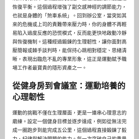
恢復平衡。這個過程增強了副交感神經的調節能力，
也就是身體的「煞車系統」。回到辦公室，當突如其
來的危機或上司的責難帶來壓力時，你的身體不再輕
易陷入過度反應的恐慌模式，反而能更快地啟動冷靜
與恢復機制。這種經過鍛鍊的生理韌性，讓你面對高
壓簡報或棘手談判時，能保持心跳相對穩定、思緒清
晰，表現出臨危不亂的專業形象，這正是運動賦予職
場工作者最寶貴的隱形資產之一。
從健身房到會議室：運動培養的
心理韌性
運動的挑戰不僅在生理層面，更是一連串心理意志的
磨練。設定一個健身目標並逐步達成，例如從無法完
成一圈跑步到能完成五公里，這個過程直接鍛鍊了毅
力、紀律與解決問題的能力。每一次突破自己的重量