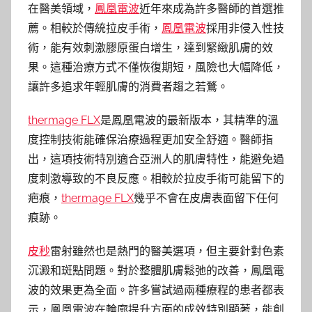
在醫美領域，
鳳凰電波
近年來成為許多醫師的首選推
薦。相較於傳統拉皮手術，
鳳凰電波
採用非侵入性技
術，能有效刺激膠原蛋白增生，達到緊緻肌膚的效
果。這種治療方式不僅恢復期短，風險也大幅降低，
讓許多追求年輕肌膚的消費者趨之若鶩。
thermage FLX
是鳳凰電波的最新版本，其精準的溫
度控制技術能確保治療過程更加安全舒適。醫師指
出，這項技術特別適合亞洲人的肌膚特性，能避免過
度刺激導致的不良反應。相較於拉皮手術可能留下的
疤痕，
thermage FLX
幾乎不會在皮膚表面留下任何
痕跡。
皮秒
雷射雖然也是熱門的醫美選項，但主要針對色素
沉澱和斑點問題。對於整體肌膚鬆弛的改善，鳳凰電
波的效果更為全面。許多嘗試過兩種療程的患者都表
示，鳳凰電波在輪廓提升方面的成效特別顯著，能創