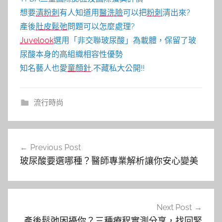
想要
清粉刺
有人知道用
醫洗臉
可以把
粉刺
清出來?
產後
肚皮鬆弛
問題可以怎麼處理?
Juvelook
選用「非交聯玻尿酸」為載體，保留了玻
尿酸本身的高組織相容性優勢
知名藝人也愛
童顏針
,不藏私大公開!!
流行時尚
文
Previous Post
章
玻尿酸要選哪種？醫師專業解析讓你安心變美
導
覽
Next Post
產後鬆弛困擾你？三種療程實測分享，找回緊