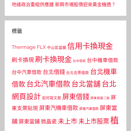
地緣政治重組供應鏈 新興市場股債迎來黃金機遇？
標籤
信用卡換現金
Thermage FLX
中山區當舖
刷卡換現金
刷卡換現
台中機車借款
台中借款
台北機車
台北借錢
台中汽車借款
台北支票借款
台北汽車借款
台北當舖
台北
借款
網頁設計
屏東借錢
屏
如何寫文案
屏東房屋二胎
屏東當
屏東汽機車借款
東支票貼現
屏東汽車借款
植
未上市
未上市股票
舖
屏東當鋪
微晶瓷