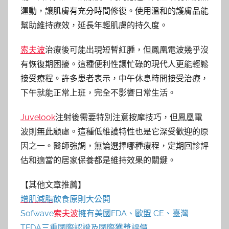
運動，讓肌膚有充分時間修復。使用溫和的護膚品能
幫助維持療效，延長年輕肌膚的持久度。
索夫波
治療後可能出現短暫紅腫，但鳳凰電波幾乎沒
有恢復期困擾。這種便利性讓忙碌的現代人更能輕鬆
接受療程。許多患者表示，中午休息時間接受治療，
下午就能正常上班，完全不影響日常生活。
Juvelook
注射後需要特別注意按摩技巧，但鳳凰電
波則無此顧慮。這種低維護特性也是它深受歡迎的原
因之一。醫師強調，無論選擇哪種療程，定期回診評
估和適當的居家保養都是維持效果的關鍵。
【其他文章推薦】
增肌減脂
飲食原則大公開
Sofwave
索夫波
擁有美國FDA、歐盟 CE、臺灣
TFDA三重國際認證及國際獲獎評價