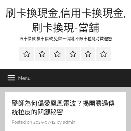
Skip
刷卡換現金,信用卡換現金,
to
content
刷卡換現-當舖
汽車借款,機車借款,免留車借錢,不限車種隨時歡迎您
首
當
網
流
環
聯
頁
鋪
路
行
保
合
金
資
時
清
徵
Menu
融
訊
尚
潔
信
醫師為何偏愛鳳凰電波？揭開勝過傳
統拉皮的關鍵秘密
Posted on
2025-07-12
by
admin