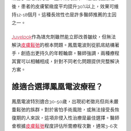
後，患者的皮膚緊緻度平均提升30%以上，效果可維
持12-18個月。這種長效性也是許多醫師推薦的主因
之一。
Juvelook
作為填充劑雖然能立即改善皺紋，但無法
解決
皮膚鬆弛
的根本問題。鳳凰電波則從肌底結構著
手，創造出更持久的年輕輪廓。醫師強調，兩種療程
其實可以相輔相成，針對不同老化問題提供完整解決
方案。
誰適合選擇鳳凰電波療程？
鳳凰電波特別適合30-50歲，出現初老徵兆但尚未嚴
重鬆弛的族群。對於害怕手術風險，或無法接受長恢
復期的人來說，這項非侵入性治療是最佳選擇。醫師
會根據
皮膚鬆弛
程度評估所需療程次數，通常3-6次