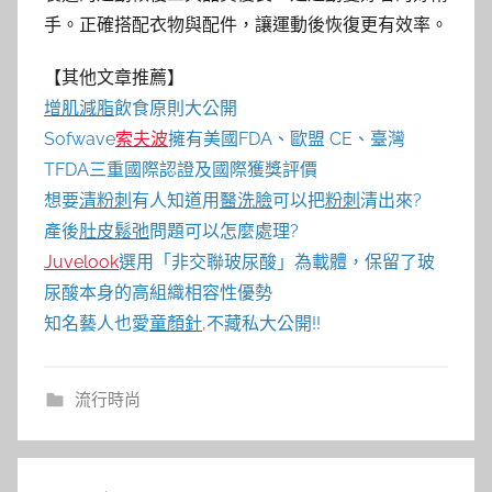
手。正確搭配衣物與配件，讓運動後恢復更有效率。
【其他文章推薦】
增肌減脂
飲食原則大公開
Sofwave
索夫波
擁有美國FDA、歐盟 CE、臺灣
TFDA三重國際認證及國際獲獎評價
想要
清粉刺
有人知道用
醫洗臉
可以把
粉刺
清出來?
產後
肚皮鬆弛
問題可以怎麼處理?
Juvelook
選用「非交聯玻尿酸」為載體，保留了玻
尿酸本身的高組織相容性優勢
知名藝人也愛
童顏針
,不藏私大公開!!
流行時尚
文