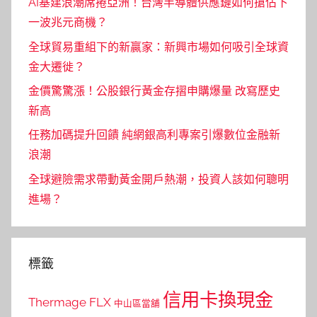
AI基建浪潮席捲亞洲！台灣半導體供應鏈如何搶佔下
一波兆元商機？
全球貿易重組下的新贏家：新興市場如何吸引全球資
金大遷徙？
金價驚驚漲！公股銀行黃金存摺申購爆量 改寫歷史
新高
任務加碼提升回饋 純網銀高利專案引爆數位金融新
浪潮
全球避險需求帶動黃金開戶熱潮，投資人該如何聰明
進場？
標籤
信用卡換現金
Thermage FLX
中山區當舖