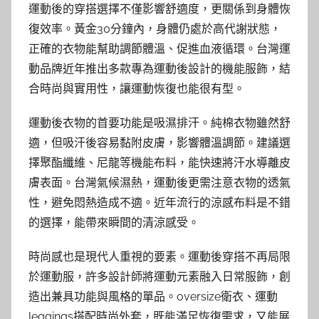
運動後的穿搭選擇不僅影響舒適度，更關係到身體恢
復效率。黃金30分鐘內，身體仍處於高代謝狀態，
正確的衣物能幫助調節體溫、促進血液循環。台灣運
動品牌近年推出多款專為運動後設計的機能服飾，結
合時尚與實用性，讓運動恢復也能很有型。
運動後衣物的首要功能是吸濕排汗。純棉衣物雖然舒
適，但吸汗後容易黏附皮膚，影響體溫調節。建議選
擇聚酯纖維、尼龍等機能布料，能快速將汗水導離皮
膚表面。台灣氣候濕熱，運動後更需注意衣物的透氣
性，避免悶熱造成不適。近年流行的涼感布料是不錯
的選擇，能帶來瞬間的清涼感受。
時尚感也是現代人重視的要素。運動後穿搭不再局限
於運動服，許多設計師將運動元素融入日常服飾，創
造出兼具功能與風格的單品。oversize衛衣、運動
leggings搭配時尚外套，既能滿足恢復需求，又能展