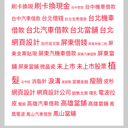
刷卡換現金
刷卡換現
台中機車借款
台中借款
台北機車
台北借錢
台中汽車借款
台北支票借款
台北汽車借款
台北當舖
台北
借款
網頁設計
屏東借錢
屏
如何寫文案
屏東房屋二胎
屏東當
屏東汽機車借款
東支票貼現
屏東汽車借款
植
未上市
未上市股票
舖
屏東當鋪
微晶瓷
髮
瘦臉
淚溝
皮秒
消脂針
當舖金融
法令紋
玻尿酸
網頁設計
網頁設計公司
電波拉
銷售文案
隆乳
高雄當舖
皮
高雄汽車借款
高雄當鋪
鳳
飄眉
鳳山當舖
凰電波
鳳山汽車借款