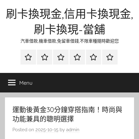
Skip
刷卡換現金,信用卡換現金,
to
content
刷卡換現-當舖
汽車借款,機車借款,免留車借錢,不限車種隨時歡迎您
首
當
網
流
環
聯
頁
鋪
路
行
保
合
金
資
時
清
徵
Menu
融
訊
尚
潔
信
運動後黃金30分鐘穿搭指南！時尚與
功能兼具的聰明選擇
Posted on
2025-10-15
by
admin