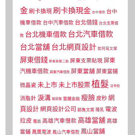
金
刷卡換現金
刷卡換現
台中
台中借款
台北借錢
機車借款
台中汽車借款
台北支票借
台北汽車借款
台北機車借款
款
台北當舖
台北網頁設計
如何寫文案
屏東借錢
屏東
屏東支票貼現
屏東房屋二胎
屏東當舖
汽機車借款
屏東當鋪
屏東汽車借款
植髮
未上市
未上市股票
微晶瓷
法令紋
瘦臉
淚溝
網
皮秒
消脂針
當舖金融
玻尿酸
頁設計
網頁設計公司
電波
銷售文案
隆乳
高雄當舖
拉皮
高雄汽車借款
高雄
飄眉
鳳山當舖
當鋪
鳳凰電波
鳳山汽車借款