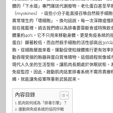
體的「下水道」專門運送代謝廢物、老化蛋白甚至早
（myokines），這些小分子能直接召喚自然殺手
異常增生的「壞細胞」。換句話說，每一次深蹲或慢
殺在搖籃裡。過去我們總以為排毒要靠斷食或特殊飲
體重約40%，它不只用來移動身體，更是免疫系統的
蛋白）顯著較低，而自然殺手細胞的活性卻高出30%
胞。從細胞層面來看，運動促使粒線體進行更有效率的有
動吞噬受損的胞器與蛋白質堆積物。這個過程就像城
現代人久坐的生活型態，讓肌肉長期處於休眠狀態，
免疫監控。因此，啟動肌肉這套排毒系統不需昂貴療
繩，就能讓免疫軍隊重新武裝起來。
內容目錄
肌肉如何成為「排毒引擎」？
運動與免疫系統的協同作戰