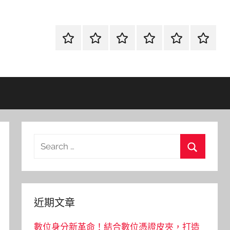
首
當
網
流
環
聯
頁
鋪
路
行
保
合
金
資
時
清
徵
融
訊
尚
潔
信
Search
for:
Search
近期文章
數位身分新革命！結合數位憑證皮夾，打造