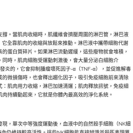
支撐。當肌肉收縮時，肌纖維會擠壓周圍的淋巴管，淋巴液
浦，它全靠肌肉的收縮與放鬆來推動。淋巴液中攜帶細胞代謝
集的蛋白質碎片。如果淋巴流動遲緩，這些廢物就會堆積，
。同時，肌肉細胞受運動刺激後，會大量分泌白細胞介
是抗發炎的，它會抑制腫瘤壞死因子-α（TNF-α），並促進解毒
成的微損傷時，也會釋出趨化因子，吸引免疫細胞前來清除
式：肌肉用力收縮，淋巴加速清運；肌肉釋放訊號，免疫細
肌肉持續動起來，它就是你體內最高效的淨化系統。
發現，單次中等強度運動後，血液中的自然殺手細胞（NK細
時內仍維持較高活性。這些NK細胞能直接辨識並殺死表現異