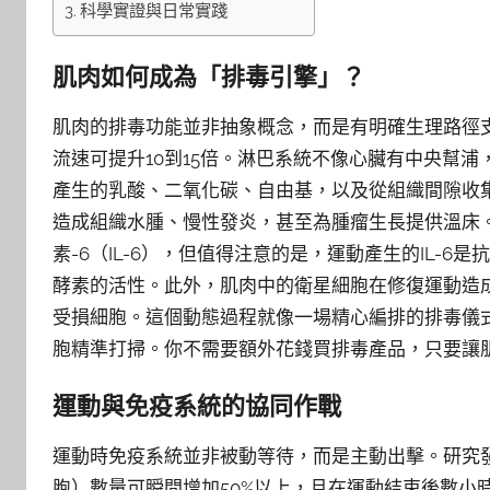
科學實證與日常實踐
肌肉如何成為「排毒引擎」？
肌肉的排毒功能並非抽象概念，而是有明確生理路徑
流速可提升10到15倍。淋巴系統不像心臟有中央幫
產生的乳酸、二氧化碳、自由基，以及從組織間隙收
造成組織水腫、慢性發炎，甚至為腫瘤生長提供溫床
素-6（IL-6），但值得注意的是，運動產生的IL-6
酵素的活性。此外，肌肉中的衛星細胞在修復運動造
受損細胞。這個動態過程就像一場精心編排的排毒儀
胞精準打掃。你不需要額外花錢買排毒產品，只要讓
運動與免疫系統的協同作戰
運動時免疫系統並非被動等待，而是主動出擊。研究
胞）數量可瞬間增加50%以上，且在運動結束後數小