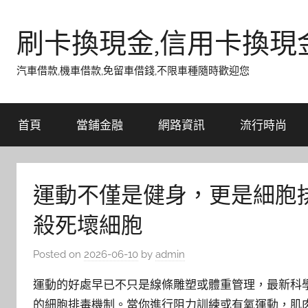
Skip
to
刷卡換現金,信用卡換現
content
汽車借款,機車借款,免留車借錢,不限車種隨時歡迎您
首頁
當鋪金融
網路資訊
流行時尚
運動不僅是健身，更是細胞
殺死壞細胞
Posted on
2026-06-10
by
admin
運動的好處早已不只是線條雕塑或體重管理，最新科
的細胞排毒機制。當你進行阻力訓練或有氧運動，肌