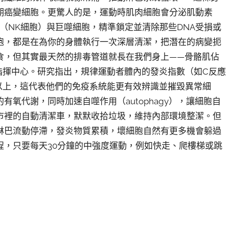
期癌變細胞。更驚人的是，運動時肌肉細胞會分泌肌動素
細胞（NK細胞）與巨噬細胞，精準鎖定並清除那些DNA受損或
跑，都是在為你的身體執行一次深層清潔，把潛在的病變扼
食，但其實最天然的排毒管道就長在我們身上——骨骼肌佔
指揮中心。研究指出，規律運動者體內的發炎指數（如C反應
以上，這代表他們的免疫系統能更有效辨識並摧毀異常細
氧代謝，同時加速自噬作用（autophagy），讓細胞自
市裡的自動清潔車，默默收拾垃圾，維持內部環境整潔。但
淋巴流動停滯，發炎物質累積，壞細胞自然有更多機會躲過
程，只要每天30分鐘的中強度運動，例如快走、爬樓梯或跳