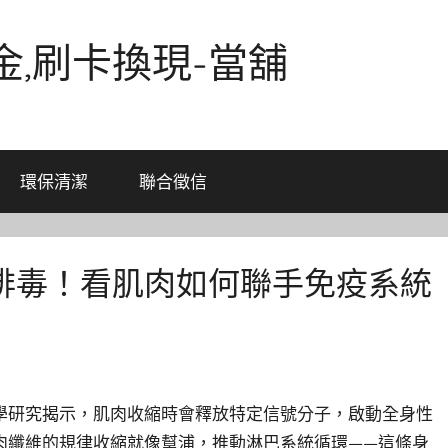
金,刷卡換現-當舖
環保清潔
聯合徵信
排毒！看肌肉如何聯手免疫系統
學研究揭示，肌肉收縮時會釋放特定信號分子，啟動全身性
肉纖維的規律收縮就像幫浦，推動淋巴系統循環——這條身