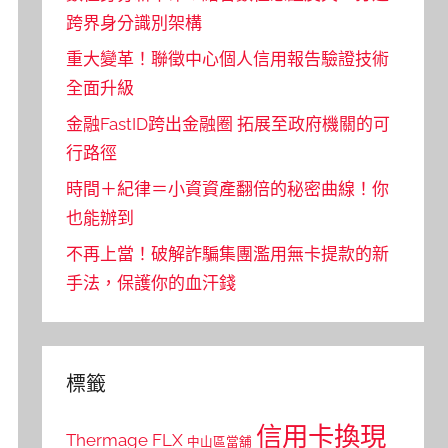
跨界身分識別架構
重大變革！聯徵中心個人信用報告驗證技術
全面升級
金融FastID跨出金融圈 拓展至政府機關的可
行路徑
時間＋紀律＝小資資產翻倍的秘密曲線！你
也能辦到
不再上當！破解詐騙集團濫用無卡提款的新
手法，保護你的血汗錢
標籤
信用卡換現
Thermage FLX
中山區當舖