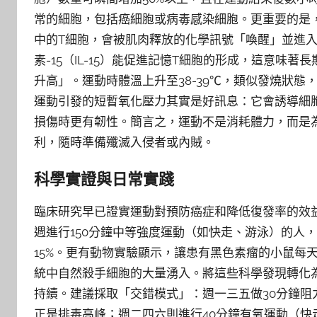
常的細胞，包括癌細胞或病毒感染細胞。更重要的是
中的T細胞，會被肌肉釋放的化學訊號「喚醒」並進
素-15（IL-15）能促進記憶T細胞的形成，這意
升高」。運動時體溫上升至38-39℃，類似發燒狀
運動引發的短暫氧化壓力其實是好訊息：它會誘導細
損傷時更有韌性。簡言之，運動不是消耗體力，而是
利，隨時準備殲滅入侵者或內賊。
科學實證與日常實踐
臨床研究早已證實運動對預防癌症和降低復發率的效
週進行150分鐘中等強度運動（如快走、游泳）的人，
15%。更有動物實驗顯示，讓患有黑色素瘤的小鼠每
統中自然殺手細胞的大量湧入。將這些科學發現轉化
持續。建議採取「交錯模式」：週一三五做30分鐘
正是排毒高峰；週二四六則進行40分鐘有氧運動（