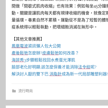
間做「間歇式肌肉收縮」也有效果：例如每坐45分鐘
動。關鍵是讓肌肉每天都有規律收縮的機會，就像定
量循環，毒素自然不累積。運動從不是為了短暫的體
疫系統得以輕鬆執勤，把壞細胞消滅在無形中。
【其他文章推薦】
鳳凰電波
資訊懶人包大公開
產後鬆弛
怎麼辦?
皮膚鬆弛
如何改善？
海菲秀
3步驟輕鬆找回水煮蛋光澤肌
臉部老化好明顯,該怎麼保養才能消除
法令紋
呢?
解決討人厭的雙下巴,
消脂針
成為新一代局部雕塑利器!
流行時尚