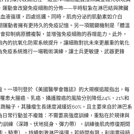
，運動會改變免疫細胞的分佈——平時駐紮在淋巴結與脾臟
入血液循環，四處巡邏。同時，肌肉分泌的肌動素如介白
味著長期運動者擁有更持久的免疫記憶。另一項關鍵機制是「體溫
態，會抑制病原體複製，並增強免疫細胞的吞噬能力。此外，
胞內的抗氧化防禦系統提升，讓細胞對抗未來更嚴重的氧化
為免疫系統進行一場戰術演練，讓士兵更敏捷、武器更鋒
益。一項刊登於《美國醫學會雜誌》的大規模追蹤指出，每
罹患大腸癌、乳癌、攝護腺癌的風險分別降低24%、21%和
天跑輪子，其腫瘤生長速度減緩近60%，且主要來自於淋巴系
為日常行動並不複雜：不需要高強度訓練，重點在於規律與
阻力訓練（深蹲、伏地挺身、彈力帶），訓練後肌肉修復期間
快走、騎車），持續刺激淋巴循環。若時間有限，利用零碎時