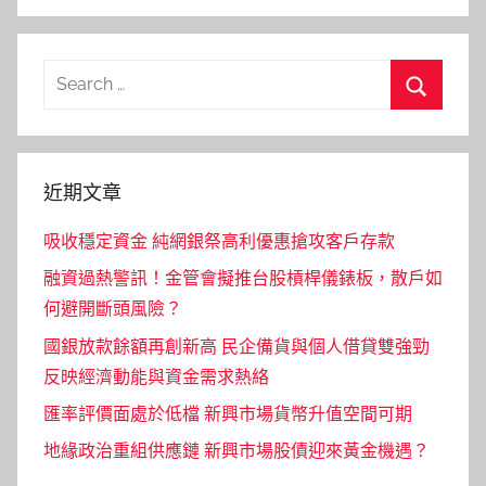
Search
for:
Search
近期文章
吸收穩定資金 純網銀祭高利優惠搶攻客戶存款
融資過熱警訊！金管會擬推台股槓桿儀錶板，散戶如
何避開斷頭風險？
國銀放款餘額再創新高 民企備貨與個人借貸雙強勁
反映經濟動能與資金需求熱絡
匯率評價面處於低檔 新興市場貨幣升值空間可期
地緣政治重組供應鏈 新興市場股債迎來黃金機遇？