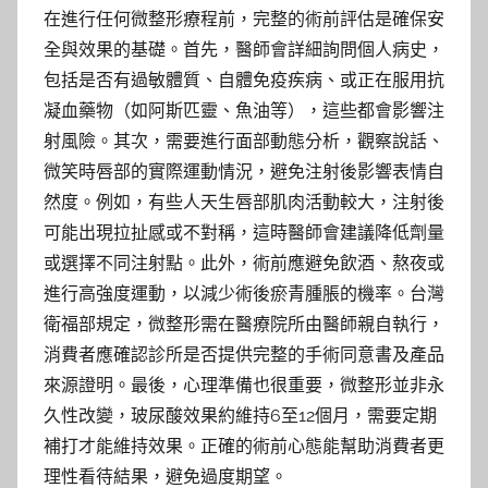
在進行任何微整形療程前，完整的術前評估是確保安
全與效果的基礎。首先，醫師會詳細詢問個人病史，
包括是否有過敏體質、自體免疫疾病、或正在服用抗
凝血藥物（如阿斯匹靈、魚油等），這些都會影響注
射風險。其次，需要進行面部動態分析，觀察說話、
微笑時唇部的實際運動情況，避免注射後影響表情自
然度。例如，有些人天生唇部肌肉活動較大，注射後
可能出現拉扯感或不對稱，這時醫師會建議降低劑量
或選擇不同注射點。此外，術前應避免飲酒、熬夜或
進行高強度運動，以減少術後瘀青腫脹的機率。台灣
衛福部規定，微整形需在醫療院所由醫師親自執行，
消費者應確認診所是否提供完整的手術同意書及產品
來源證明。最後，心理準備也很重要，微整形並非永
久性改變，玻尿酸效果約維持6至12個月，需要定期
補打才能維持效果。正確的術前心態能幫助消費者更
理性看待結果，避免過度期望。