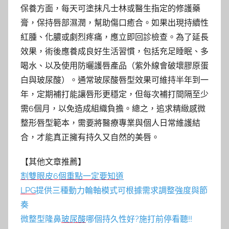
保養方面，每天可塗抹凡士林或醫生指定的修護藥
膏，保持唇部濕潤，幫助傷口癒合。如果出現持續性
紅腫、化膿或劇烈疼痛，應立即回診檢查。為了延長
效果，術後應養成良好生活習慣，包括充足睡眠、多
喝水、以及使用防曬護唇產品（紫外線會破壞膠原蛋
白與玻尿酸）。通常玻尿酸唇型效果可維持半年到一
年，定期補打能讓唇形更穩定，但每次補打間隔至少
需6個月，以免造成組織負擔。總之，追求精緻感微
整形唇型範本，需要將醫療專業與個人日常維護結
合，才能真正擁有持久又自然的美唇。
【其他文章推薦】
割雙眼皮6個重點一定要知道
LPG
提供三種動力輪軸模式可根據需求調整強度與節
奏
微整型隆鼻
玻尿酸
哪個持久性好?施打前停看聽!!