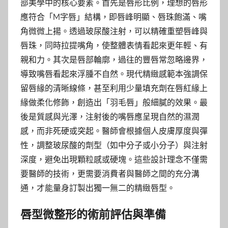
部美學中的核心要素。首先是唇形比例，理想的唇形
應符合「M字唇」結構，即唇峰明顯、唇珠飽滿、嘴
角微微上揚。透過玻尿酸注射，可以精確重塑唇峰與
唇珠，同時拉提嘴角，使整體表情看起來更年輕、有
親和力。其次是唇部輪廓，過往的豐唇常忽略邊界，
導致嘴唇看起來浮腫不自然。現代精緻感範本強調保
留唇緣的清晰線條，甚至利用少量填充劑在唇紅緣上
緣做柔化修飾，創造出「羽毛唇」般細膩的效果。最
後是質感與光澤，注射後的嘴唇應呈現自然的濕潤
感，而非死硬或突起。醫師會根據個人皮膚厚度與彈
性，調整玻尿酸的劑型（如中分子或小分子）與注射
深度，避免出現顆粒感或硬塊。這些設計理念不僅需
要醫師的技術，更需要消費者與醫師之間的充分溝
通，才能量身訂製出獨一無二的精緻唇型。
唇型微整形的術前評估與準備