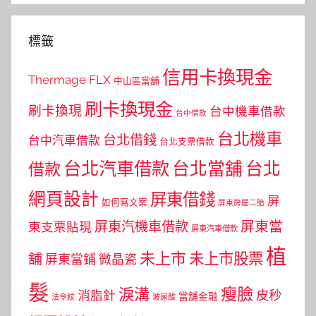
標籤
信用卡換現金
Thermage FLX
中山區當舖
刷卡換現金
刷卡換現
台中機車借款
台中借款
台北機車
台北借錢
台中汽車借款
台北支票借款
台北汽車借款
台北當舖
台北
借款
網頁設計
屏東借錢
屏
如何寫文案
屏東房屋二胎
屏東當
屏東汽機車借款
東支票貼現
屏東汽車借款
植
未上市
未上市股票
舖
屏東當鋪
微晶瓷
髮
瘦臉
淚溝
皮秒
消脂針
當舖金融
法令紋
玻尿酸