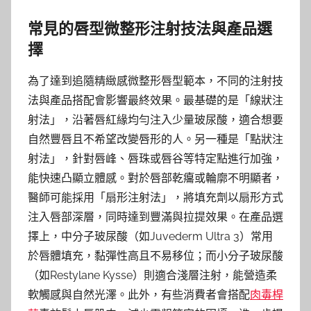
常見的唇型微整形注射技法與產品選
擇
為了達到追隨精緻感微整形唇型範本，不同的注射技
法與產品搭配會影響最終效果。最基礎的是「線狀注
射法」，沿著唇紅緣均勻注入少量玻尿酸，適合想要
自然豐唇且不希望改變唇形的人。另一種是「點狀注
射法」，針對唇峰、唇珠或唇谷等特定點進行加強，
能快速凸顯立體感。對於唇部乾癟或輪廓不明顯者，
醫師可能採用「扇形注射法」，將填充劑以扇形方式
注入唇部深層，同時達到豐滿與拉提效果。在產品選
擇上，中分子玻尿酸（如Juvederm Ultra 3）常用
於唇體填充，黏彈性高且不易移位；而小分子玻尿酸
（如Restylane Kysse）則適合淺層注射，能營造柔
軟觸感與自然光澤。此外，有些消費者會搭配
肉毒桿