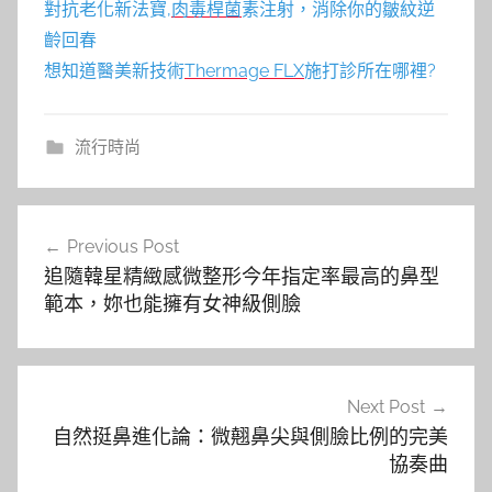
對抗老化新法寶,
肉毒桿菌
素注射，消除你的皺紋逆
齡回春
想知道醫美新技術
Thermage FLX
施打診所在哪裡?
流行時尚
文
Previous Post
章
追隨韓星精緻感微整形今年指定率最高的鼻型
導
範本，妳也能擁有女神級側臉
覽
Next Post
自然挺鼻進化論：微翹鼻尖與側臉比例的完美
協奏曲