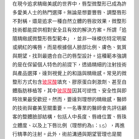
在現今追求精緻美感的世界中，唇型微整形已成為許
多愛美人士的熱門選擇。無論是想要豐唇、調整唇形
不對稱，還是追求一種自然立體的唇妝效果，微整形
技術都能提供相對安全且有效的解決方案。所謂「追
隨精緻感微整形唇型範本」，並非一味模仿特定明星
或網紅的嘴唇，而是根據個人臉部比例、膚色、氣質
與期望，找到最適合自己的唇型設計。這種範本強調
的是在保留個人特色的前提下，透過精細的注射技術
與產品選擇，達到視覺上的和諧與精緻感。常見的微
整形方式包含
玻尿酸
填充、膠原蛋白刺激劑、甚至自
體脂肪移植等，其中
玻尿酸
因其可逆性、安全性與即
時效果最受歡迎。然而，要達到理想的精緻感，醫師
的技術與審美至關重要。一名專業的醫師會先評估顧
客的整體臉部結構，包括人中長度、唇峰位置、唇珠
立體度、以及上下唇比例（理想約為1：1.5），再進
行精準的注射。此外，術前溝通與期望管理也是關