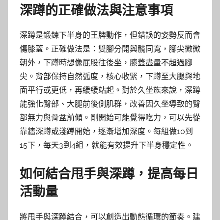
深蹲的正確做法與注意事項
深蹲是鍛鍊下半身的王牌動作，但錯誤的姿勢反而會
傷膝蓋。正確做法是：雙腳分開與髖同寬，腳尖微微
朝外，下蹲時想像屁股往後坐，膝蓋盡量不超過腳
尖。背部保持自然弧度，核心收緊，下蹲至大腿與地
面平行或更低，再緩緩站起。對於久坐族來說，深蹲
能強化臀部、大腿前後側肌群，改善因久坐導致的臀
部無力與骨盆前傾。剛開始可能覺得吃力，可以先從
靠牆深蹲或淺蹲開始，逐漸增加深度。每組做10到
15下，每天3到4組，就能有效提升下半身穩定性。
如何結合甩手與深蹲，提高每日
活動量
將甩手與深蹲結合，可以創造出動態循環的節奏。建