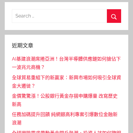
Search
for:
Search
近期文章
AI基建浪潮席捲亞洲！台灣半導體供應鏈如何搶佔下
一波兆元商機？
全球貿易重組下的新贏家：新興市場如何吸引全球資
金大遷徙？
金價驚驚漲！公股銀行黃金存摺申購爆量 改寫歷史
新高
任務加碼提升回饋 純網銀高利專案引爆數位金融新
浪潮