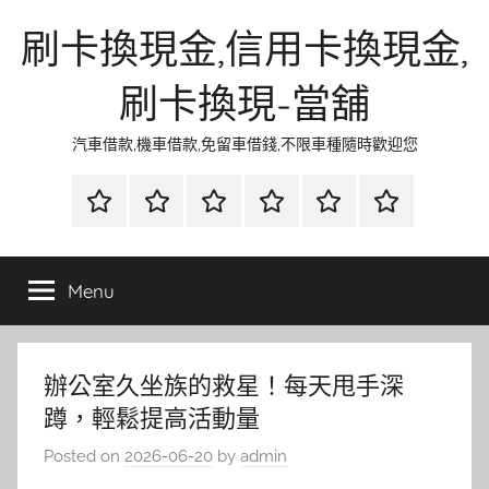
Skip
刷卡換現金,信用卡換現金,
to
content
刷卡換現-當舖
汽車借款,機車借款,免留車借錢,不限車種隨時歡迎您
首
當
網
流
環
聯
頁
鋪
路
行
保
合
金
資
時
清
徵
Menu
融
訊
尚
潔
信
辦公室久坐族的救星！每天甩手深
蹲，輕鬆提高活動量
Posted on
2026-06-20
by
admin