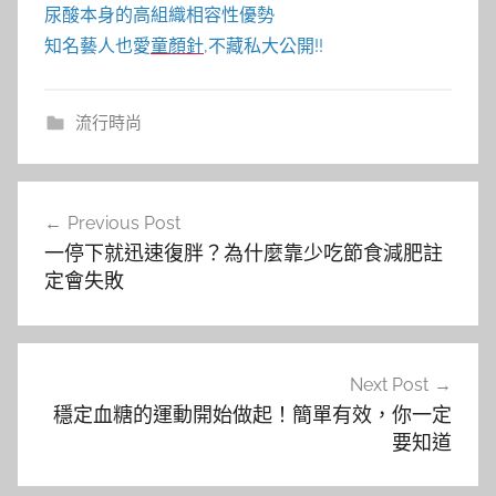
尿酸本身的高組織相容性優勢
知名藝人也愛
童顏針
,不藏私大公開!!
流行時尚
文
Previous Post
章
一停下就迅速復胖？為什麼靠少吃節食減肥註
導
定會失敗
覽
Next Post
穩定血糖的運動開始做起！簡單有效，你一定
要知道