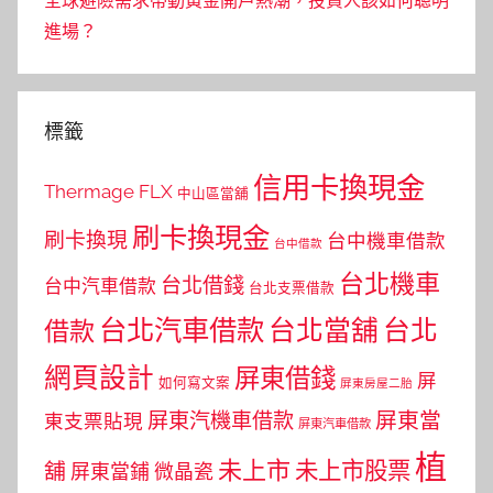
全球避險需求帶動黃金開戶熱潮，投資人該如何聰明
進場？
標籤
信用卡換現金
Thermage FLX
中山區當舖
刷卡換現金
刷卡換現
台中機車借款
台中借款
台北機車
台北借錢
台中汽車借款
台北支票借款
台北汽車借款
台北當舖
台北
借款
網頁設計
屏東借錢
屏
如何寫文案
屏東房屋二胎
屏東當
屏東汽機車借款
東支票貼現
屏東汽車借款
植
未上市
未上市股票
舖
屏東當鋪
微晶瓷