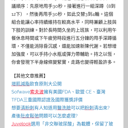
議順序：先原地甩手30秒，接著進行一組深蹲（8到
12下），然後再甩手30秒，如此交替3到4輪。這個
組合能讓心率持續維持在較高水平，同時兼顧上肢與
下肢的訓練。對於長時間久坐的上班族，可以利用午
餐休息時間或下午疲勞時段進行五分鐘的甩手深蹲循
環，不僅能消除昏沉感，還能加速新陳代謝。若想增
加強度，可以手持小水瓶或彈力帶輔助。持之以恆，
你會發現下半身線條變緊實，走路也變得輕盈許多。
【其他文章推薦】
增肌減脂
飲食原則大公開
Sofwave
索夫波
擁有美國FDA、歐盟 CE、臺灣
TFDA三重國際認證及國際獲獎評價
想要
清粉刺
有人知道用
醫洗臉
可以把
粉刺
清出來?
產後
肚皮鬆弛
問題可以怎麼處理?
Juvelook
選用「非交聯玻尿酸」為載體，保留了玻