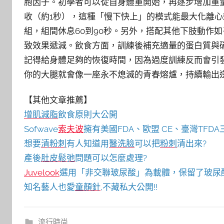
胞因子。初學者可以從自身體重開始，再逐步增加重
收（約1秒），這種「慢下快上」的模式能最大化離心刺
組，組間休息60到90秒。另外，搭配其他下肢動作
致效果遞減。飲食方面，訓練後補充適量的蛋白質與
記得給身體足夠的恢復時間，因為過度訓練反而會引
你的大腿就會像一座永不熄滅的青春熔爐，持續輸出
【其他文章推薦】
增肌減脂
飲食原則大公開
Sofwave
索夫波
擁有美國FDA、歐盟 CE、臺灣TF
想要
清粉刺
有人知道用
醫洗臉
可以把
粉刺
清出來?
產後
肚皮鬆弛
問題可以怎麼處理?
Juvelook
選用「非交聯玻尿酸」為載體，保留了玻尿
知名藝人也愛
童顏針
,不藏私大公開!!
流行時尚