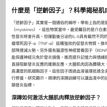
什麼是「逆齡因子」？科學揭秘肌
「逆齡因子」其實是一個通俗的稱呼，學術上指的是
（myokines）。這些物質當中，最受矚目的是介白素
性發炎時會升高，但運動後分泌的IL-6具有截然不
瘤壞死因子-α（TNF-α）這種強效的促發炎物質。換
部隊撲滅火勢。另外還有腦源性神經營養因子（BDN
能保護神經元免於發炎損傷，進而提升記憶力與情緒穩定
直接阻斷發炎反應的連鎖反應。大腿肌肉因為體積大
高濃度的肌細胞因子。這些因子透過血液循環抵達全
行修復。研究顯示，規律的深蹲訓練可以讓血液中的抗
類發炎指標。
深蹲如何激活大腿肌肉釋放逆齡因子？