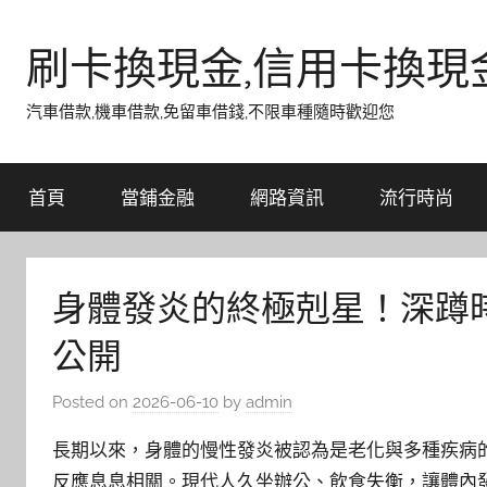
Skip
to
刷卡換現金,信用卡換現
content
汽車借款,機車借款,免留車借錢,不限車種隨時歡迎您
首頁
當鋪金融
網路資訊
流行時尚
身體發炎的終極剋星！深蹲
公開
Posted on
2026-06-10
by
admin
長期以來，身體的慢性發炎被認為是老化與多種疾病
反應息息相關。現代人久坐辦公、飲食失衡，讓體內