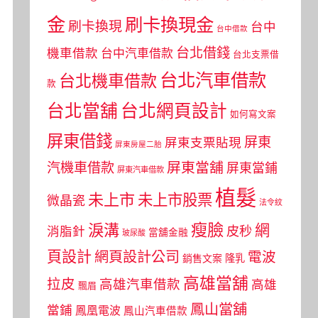
金
刷卡換現金
刷卡換現
台中
台中借款
台北借錢
機車借款
台中汽車借款
台北支票借
台北汽車借款
台北機車借款
款
台北當舖
台北網頁設計
如何寫文案
屏東借錢
屏東
屏東支票貼現
屏東房屋二胎
屏東當舖
汽機車借款
屏東當鋪
屏東汽車借款
植髮
未上市
未上市股票
微晶瓷
法令紋
瘦臉
淚溝
網
皮秒
消脂針
當舖金融
玻尿酸
頁設計
網頁設計公司
電波
銷售文案
隆乳
高雄當舖
拉皮
高雄汽車借款
高雄
飄眉
鳳山當舖
當鋪
鳳凰電波
鳳山汽車借款