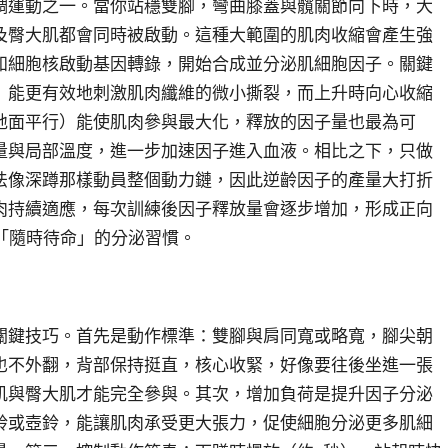
調運動之一。當你站穩雙腳，彎曲膝蓋與髖關節向下時，大
及臀大肌都會同時被啟動。這種大範圍的肌肉收縮會產生強
知細胞核啟動基因轉錄，開始合成並分泌肌細胞因子。關鍵
）能更有效地刺激肌肉纖維的微小撕裂，而上升時向心收縮
地面平行）能使肌肉參與最大化，釋放的因子量也最為可
量與局部溫度，進一步加速因子進入血液。相比之下，只做
法像深蹲那樣動員整個動力鏈，因此逆齡因子的產量大打折
肉持續適應，每次訓練後因子釋放量會逐步增加，形成正向
「隨時待命」的分泌習慣。
關鍵技巧。首先是動作標準：雙腳與肩同寬或略寬，腳尖朝
也不外翻，背部保持挺直，核心收緊，好像要往後坐進一張
肌與臀大肌才能完全參與。其次，增加負荷是提升因子分泌
鈴或壺鈴，能讓肌肉承受更大張力，促使細胞分泌更多肌細