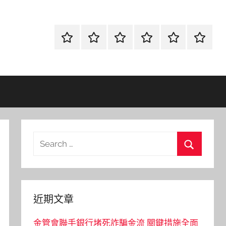
首
當
網
流
環
聯
頁
鋪
路
行
保
合
金
資
時
清
徵
融
訊
尚
潔
信
Search
for:
Search
近期文章
金管會聯手銀行堵死詐騙金流 關鍵措施全面