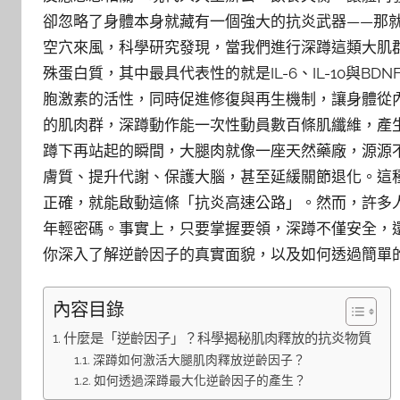
卻忽略了身體本身就藏有一個強大的抗炎武器——那
空穴來風，科學研究發現，當我們進行深蹲這類大肌
殊蛋白質，其中最具代表性的就是IL-6、IL-10與
胞激素的活性，同時促進修復與再生機制，讓身體從
的肌肉群，深蹲動作能一次性動員數百條肌纖維，產
蹲下再站起的瞬間，大腿肉就像一座天然藥廠，源源
膚質、提升代謝、保護大腦，甚至延緩關節退化。這
正確，就能啟動這條「抗炎高速公路」。然而，許多
年輕密碼。事實上，只要掌握要領，深蹲不僅安全，
你深入了解逆齡因子的真實面貌，以及如何透過簡單
內容目錄
什麼是「逆齡因子」？科學揭秘肌肉釋放的抗炎物質
深蹲如何激活大腿肌肉釋放逆齡因子？
如何透過深蹲最大化逆齡因子的產生？