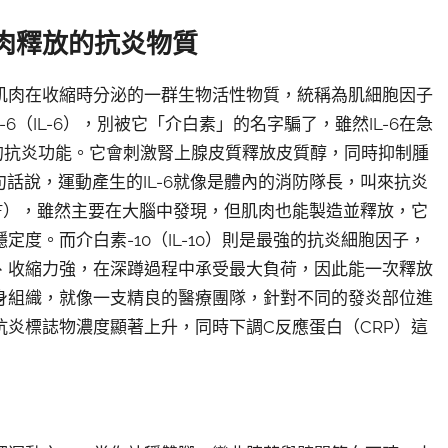
肉釋放的抗炎物質
肌肉在收縮時分泌的一群生物活性物質，統稱為肌細胞因子
-6（IL-6），別被它「介白素」的名字騙了，雖然IL-6在急
同的抗炎功能。它會刺激腎上腺皮質釋放皮質醇，同時抑制腫
句話說，運動產生的IL-6就像是體內的消防隊長，叫來抗炎
F），雖然主要在大腦中發現，但肌肉也能製造並釋放，它
度。而介白素-10（IL-10）則是最強的抗炎細胞因子，
、收縮力強，在深蹲過程中承受最大負荷，因此能一次釋放
身組織，就像一支精良的醫療團隊，針對不同的發炎部位進
炎標誌物濃度顯著上升，同時下調C反應蛋白（CRP）這