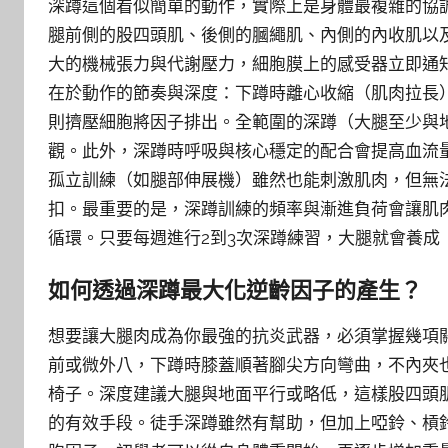
深蹲這個看似簡單的動作，實際上是身體最複雜的協
腿前側的股四頭肌、後側的膕繩肌、內側的內收肌以
大的機械張力與代謝壓力，細胞膜上的感受器立即通
在於動作的節奏與深度：下蹲時離心收縮（肌肉拉長
則擠壓細胞將因子排出。全範圍的深蹲（大腿至少與
觀。此外，深蹲時呼吸與核心穩定的配合會提高血流
孤立訓練（如腿部伸展機）雖然也能刺激肌肉，但無
扣。最重要的是，深蹲訓練的頻率與漸進負荷會讓肌
循環。只要每週進行2到3次深蹲練習，大腿就會養成
如何透過深蹲最大化逆齡因子的產生？
想要讓大腿肉成為你最強的抗炎武器，必須掌握幾項
前或微外八，下蹲時膝蓋順著腳尖方向彎曲，不內夾
椅子。深度建議大腿與地面平行或略低，這樣股四頭
的有效手段。徒手深蹲雖然有幫助，但加上啞鈴、槓