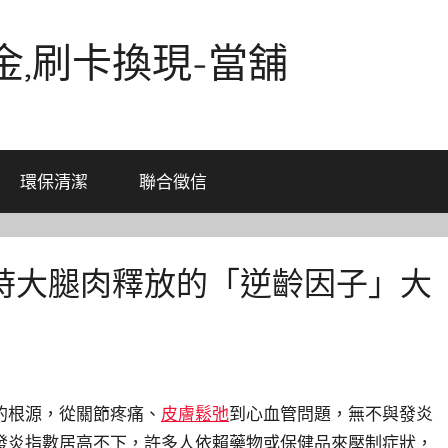
金,刷卡換現-當舖
環保清潔
聯合徵信
時大腿肉釋放的「逆齡因子」大
的根源，從關節疼痛、
皮膚鬆弛
到心血管問題，無不與發炎
發炎指數居高不下，許多人依賴藥物或保健品來壓制症狀，