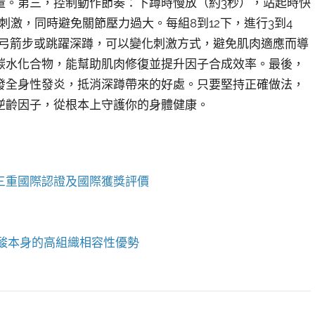
量。第三，控制動作節奏：下蹲時慢放（約3秒），站起時快
激，同時避免關節壓力過大。每組8到12下，進行3到4
如弓箭步或跳躍深蹲，可以變化刺激方式，避免肌肉適應而導
碳水化合物，能幫助肌肉修復並提升因子合成效率。最後，
發全身性發炎，抵消深蹲帶來的好處。只要堅持正確做法，
逆齡因子，從根本上守護你的身體健康。
DA三重國際認證及國際獲獎評價
酸本身的高組織相容性優勢