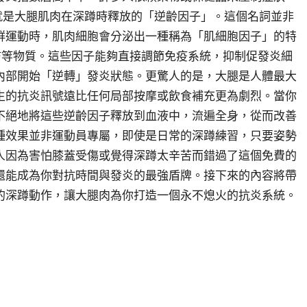
就是大腿肌肉在深蹲時釋放的「逆齡因子」。這個名詞並非
群運動時，肌肉細胞會分泌出一種稱為「肌細胞因子」的特
BDNF等物質。這些因子能夠直接調節免疫系統，抑制促發炎細
內部開始「逆轉」發炎狀態。更驚人的是，大腿是人體最大
生的抗炎訊號遠比任何局部按摩或飲食補充更為劇烈。當你
不絕地將這些逆齡因子釋放到血液中，流遍全身，從而改善
種效果並非運動員專屬，即使是日常的深蹲練習，只要姿勢
人因為害怕膝蓋受傷或覺得深蹲太辛苦而錯過了這個免費的
還能成為你對抗時間與發炎的最強盾牌。接下來的內容將帶
的深蹲動作，讓大腿肉為你打造一個永不熄火的抗炎系統。