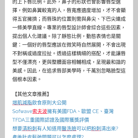
的上下唇比例。此外，鼻子的形狀也會影響唇型選
擇，例如鼻翼較寬的人，唇寬應適度增加，才不會顯
得五官擁擠；而唇珠的位置則需與鼻尖、下巴尖連成
一條美學直線。專業的唇型設計師會綜合這些因素，
提出個人化建議。除了靜態比例，動態表情也是關
鍵：一個好的唇型應該在微笑時自然展開，不會出現
不對稱或過度拉扯。透過這樣精細的搭配，才能讓唇
型不僅漂亮，更與整體面容相輔相成，呈現最和諧的
美感。因此，在追求唇部美學時，千萬別忽略臉型這
個根本因素。
【其他文章推薦】
增肌減脂
飲食原則大公開
Sofwave
索夫波
擁有美國FDA、歐盟 CE、臺灣
TFDA三重國際認證及國際獲獎評價
想要
清粉刺
有人知道用
醫洗臉
可以把
粉刺
清出來?
產後
肚皮鬆弛
問題可以怎麼處理?