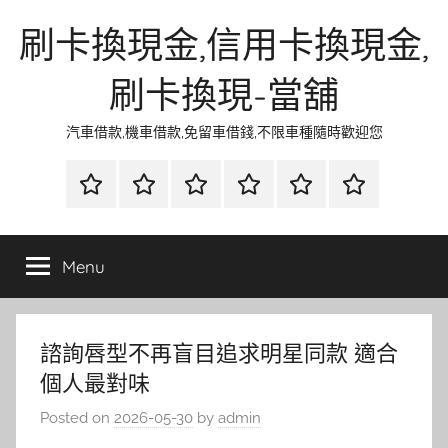
Skip
刷卡換現金,信用卡換現金,
to
content
刷卡換現-當舖
汽車借款,機車借款,免留車借錢,不限車種隨時歡迎您
首
當
網
流
環
聯
頁
鋪
路
行
保
合
金
資
時
清
徵
Menu
融
訊
尚
潔
信
諮詢唇型不再盲目追求明星同款 適合
個人最對味
Posted on
2026-05-30
by
admin