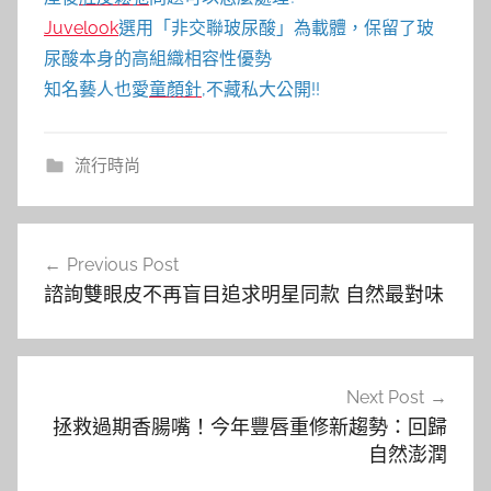
Juvelook
選用「非交聯玻尿酸」為載體，保留了玻
尿酸本身的高組織相容性優勢
知名藝人也愛
童顏針
,不藏私大公開!!
流行時尚
文
Previous Post
章
諮詢雙眼皮不再盲目追求明星同款 自然最對味
導
覽
Next Post
拯救過期香腸嘴！今年豐唇重修新趨勢：回歸
自然澎潤