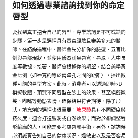
如何透過專業諮詢找到你的命定
唇型
要找到真正適合自己的唇型，專業諮詢是不可或缺的
步驟。第一步是選擇具有豐富經驗且審美多元的醫
師。在諮詢過程中，醫師會先分析你的臉型、五官比
例與唇部現狀，並使用儀器測量唇寬、唇厚、人中長
度等數據。接著，醫師會根據你的期望，結合美學黃
金比例（如唇寬約等於兩瞳孔之間的距離），提出數
種可能的唇型方案。此時，消費者可以透過即時3D
模擬軟體，預覽不同唇型在臉上的效果，甚至模擬微
笑、嘟嘴等動態表情，確保結果符合期待。除了形
狀，填充劑的選擇也很重要：
玻尿酸
具有不同硬度與
持久度，適合打造豐潤或自然效果；而對於想調整唇
形輪廓的人，可能需要考慮唇部手術。另外，諮詢時
必須誠實告知自己的健康狀況、過敏史以及是否容易