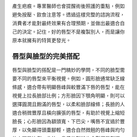
產生疤痕。專業醫師也會提醒術後照護的重點，例如
避免按壓、飲食注意等。透過這樣完整的諮詢流程，
消費者才能對最終效果有合理預期，並做出最適合自
己的決定。記住，好的唇型不是複製別人，而是讓你
原本就擁有的特質更發光。
唇型與臉型的完美搭配
唇型與臉型的搭配是一門精妙的學問，不同的臉型需
要不同的唇型來平衡視覺。例如，圓形臉通常缺乏線
條感，適合帶有明顯唇峰與較豐滿下唇的唇型，能在
視覺上拉長臉部比例；方形臉因下顎角明顯，則可以
選擇圓潤且飽滿的唇型，以柔和臉部線條；長臉的人
適合稍微豐厚且橫向擴張的唇型，有助於視覺上縮短
臉長；心形臉因為額頭寬、下巴尖，嘴唇不宜過於豐
厚，以免顯得頭重腳輕，適合自然微翹的唇峰與均勻