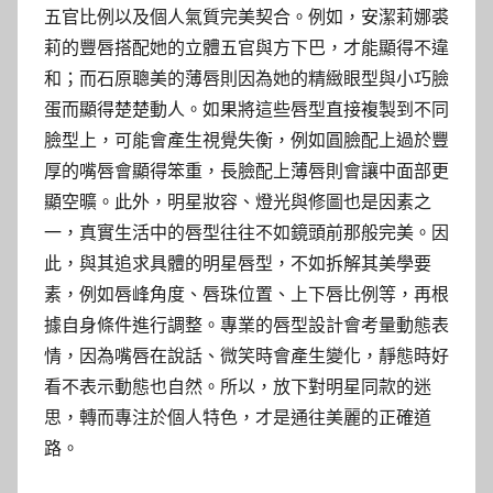
五官比例以及個人氣質完美契合。例如，安潔莉娜裘
莉的豐唇搭配她的立體五官與方下巴，才能顯得不違
和；而石原聰美的薄唇則因為她的精緻眼型與小巧臉
蛋而顯得楚楚動人。如果將這些唇型直接複製到不同
臉型上，可能會產生視覺失衡，例如圓臉配上過於豐
厚的嘴唇會顯得笨重，長臉配上薄唇則會讓中面部更
顯空曠。此外，明星妝容、燈光與修圖也是因素之
一，真實生活中的唇型往往不如鏡頭前那般完美。因
此，與其追求具體的明星唇型，不如拆解其美學要
素，例如唇峰角度、唇珠位置、上下唇比例等，再根
據自身條件進行調整。專業的唇型設計會考量動態表
情，因為嘴唇在說話、微笑時會產生變化，靜態時好
看不表示動態也自然。所以，放下對明星同款的迷
思，轉而專注於個人特色，才是通往美麗的正確道
路。