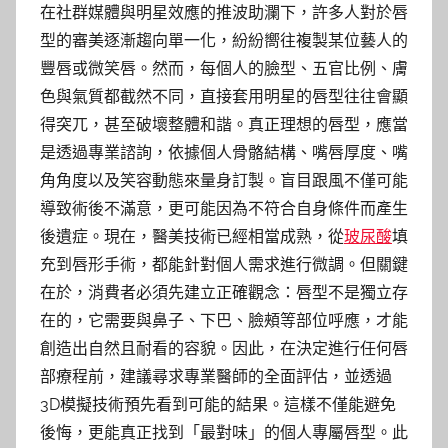
在社群媒體與明星效應的推波助瀾下，許多人對於唇
型的審美逐漸趨向單一化，紛紛嚮往複製某位藝人的
豐唇或微笑唇。然而，每個人的臉型、五官比例、膚
色與氣質都截然不同，直接套用明星的唇型往往會顯
得突兀，甚至破壞整體和諧。真正理想的唇型，應當
是透過專業諮詢，依據個人骨骼結構、嘴唇厚度、嘴
角角度以及笑容動態來量身訂製。盲目跟風不僅可能
導致術後不滿意，更可能因為不符合自身條件而產生
後遺症。現在，醫美技術已經相當成熟，從
玻尿酸
填
充到唇形手術，都能針對個人需求進行微調。但關鍵
在於，消費者必須先建立正確觀念：唇型不是獨立存
在的，它需要與鼻子、下巴、臉頰等部位呼應，才能
創造出自然且耐看的容貌。因此，在決定進行任何唇
部療程前，建議尋求專業醫師的全面評估，並透過
3D模擬技術預先看到可能的結果。這樣不僅能避免
後悔，更能真正找到「最對味」的個人專屬唇型。此