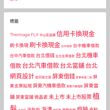
標籤
信用卡換現金
Thermage FLX
中山區當舖
刷卡換現金
刷卡換現
台中機車借款
台中借款
台北機車
台北借錢
台中汽車借款
台北支票借款
台北汽車借款
台北當舖
台北
借款
網頁設計
屏東借錢
屏
如何寫文案
屏東房屋二胎
屏東當
屏東汽機車借款
東支票貼現
屏東汽車借款
植
未上市
未上市股票
舖
屏東當鋪
微晶瓷
髮
瘦臉
淚溝
皮秒
消脂針
當舖金融