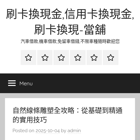
Skip
刷卡換現金,信用卡換現金,
to
content
刷卡換現-當舖
汽車借款,機車借款,免留車借錢,不限車種隨時歡迎您
首
當
網
流
環
聯
頁
鋪
路
行
保
合
金
資
時
清
徵
Menu
融
訊
尚
潔
信
自然線條雕塑全攻略：從基礎到精通
的實用技巧
Posted on
2025-10-04
by
admin