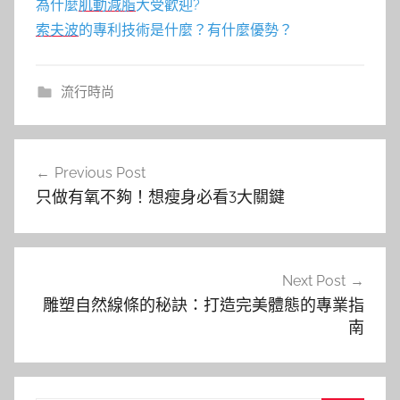
為什麼
肌動減脂
大受歡迎?
索夫波
的專利技術是什麼？有什麼優勢？
流行時尚
文
Previous Post
章
只做有氧不夠！想瘦身必看3大關鍵
導
覽
Next Post
雕塑自然線條的秘訣：打造完美體態的專業指
南