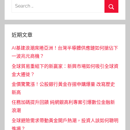
Search
for:
Search
近期文章
AI基建浪潮席捲亞洲！台灣半導體供應鏈如何搶佔下
一波兆元商機？
全球貿易重組下的新贏家：新興市場如何吸引全球資
金大遷徙？
金價驚驚漲！公股銀行黃金存摺申購爆量 改寫歷史
新高
任務加碼提升回饋 純網銀高利專案引爆數位金融新
浪潮
全球避險需求帶動黃金開戶熱潮，投資人該如何聰明
進場？