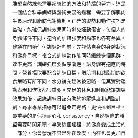
雕塑自然線條需要系統性的方法和持續的努力。這是
一個結合科學訓練與藝術美感的過程，需要了解肌肉
生長原理和脂肪代謝機制。正確的姿勢和動作技巧是
基礎，能確保訓練效果同時避免運動傷害。每個人的
身體條件不同，適合的訓練強度和頻率也各有差異。
建議在開始任何訓練計劃前，先評估自身的身體狀況
和健身目標。複合式訓練動作能同時鍛鍊多個肌群，
效率更高。訓練強度要循序漸進，讓身體有適應的時
間。營養攝取要配合訓練目標，增肌期和減脂期的飲
食策略有所不同。水分補充經常被忽略，但其實對運
動表現和恢復都很重要。充足的休息和睡眠能讓訓練
效果加倍。記錄訓練日誌有助於追蹤進度和調整計
劃。尋求專業指導可以避免走彎路，更快達到目標。
最重要的是保持耐心和 consistency，自然線條的雕
塑需要時間累積。享受這個過程，將健身變成生活的
一部分，你會發現不只是外在改變，內在也會更加自