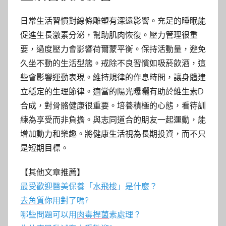
日常生活習慣對線條雕塑有深遠影響。充足的睡眠能
促進生長激素分泌，幫助肌肉恢復。壓力管理很重
要，過度壓力會影響荷爾蒙平衡。保持活動量，避免
久坐不動的生活型態。戒除不良習慣如吸菸飲酒，這
些會影響運動表現。維持規律的作息時間，讓身體建
立穩定的生理節律。適當的陽光曝曬有助於維生素D
合成，對骨骼健康很重要。培養積極的心態，看待訓
練為享受而非負擔。與志同道合的朋友一起運動，能
增加動力和樂趣。將健康生活視為長期投資，而不只
是短期目標。
【其他文章推薦】
最受歡迎醫美保養「
水飛梭
」是什麼？
去角質
你用對了嗎?
哪些問題可以用
肉毒桿菌
素處理？