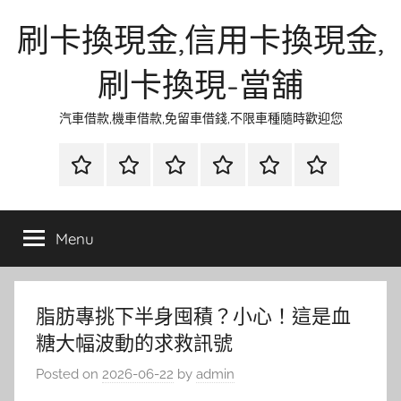
Skip
刷卡換現金,信用卡換現金,
to
content
刷卡換現-當舖
汽車借款,機車借款,免留車借錢,不限車種隨時歡迎您
首
當
網
流
環
聯
頁
鋪
路
行
保
合
金
資
時
清
徵
Menu
融
訊
尚
潔
信
脂肪專挑下半身囤積？小心！這是血
糖大幅波動的求救訊號
Posted on
2026-06-22
by
admin