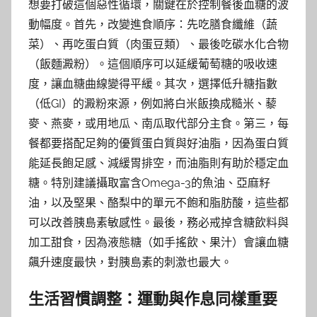
想要打破這個惡性循環，關鍵在於控制餐後血糖的波
動幅度。首先，改變進食順序：先吃膳食纖維（蔬
菜）、再吃蛋白質（肉蛋豆類）、最後吃碳水化合物
（飯麵澱粉）。這個順序可以延緩葡萄糖的吸收速
度，讓血糖曲線變得平緩。其次，選擇低升糖指數
（低GI）的澱粉來源，例如將白米飯換成糙米、藜
麥、燕麥，或用地瓜、南瓜取代部分主食。第三，每
餐都要搭配足夠的優質蛋白質與好油脂，因為蛋白質
能延長飽足感、減緩胃排空，而油脂則有助於穩定血
糖。特別建議攝取富含Omega-3的魚油、亞麻籽
油，以及堅果、酪梨中的單元不飽和脂肪酸，這些都
可以改善胰島素敏感性。最後，務必戒掉含糖飲料與
加工甜食，因為液態糖（如手搖飲、果汁）會讓血糖
飆升速度最快，對胰島素的刺激也最大。
生活習慣調整：運動與作息同樣重要