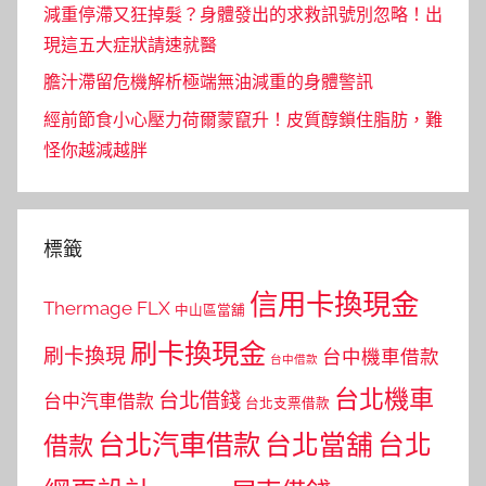
減重停滯又狂掉髮？身體發出的求救訊號別忽略！出
現這五大症狀請速就醫
膽汁滯留危機解析極端無油減重的身體警訊
經前節食小心壓力荷爾蒙竄升！皮質醇鎖住脂肪，難
怪你越減越胖
標籤
信用卡換現金
Thermage FLX
中山區當舖
刷卡換現金
刷卡換現
台中機車借款
台中借款
台北機車
台北借錢
台中汽車借款
台北支票借款
台北汽車借款
台北當舖
台北
借款