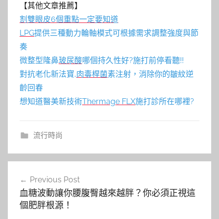
【其他文章推薦】
割雙眼皮6個重點一定要知道
LPG
提供三種動力輪軸模式可根據需求調整強度與節
奏
微整型隆鼻
玻尿酸
哪個持久性好?施打前停看聽!!
對抗老化新法寶,
肉毒桿菌
素注射，消除你的皺紋逆
齡回春
想知道醫美新技術
Thermage FLX
施打診所在哪裡?
流行時尚
文
Previous Post
章
血糖波動讓你腰腹臀越來越胖？你必須正視這
導
個肥胖根源！