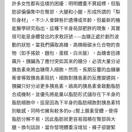
許多女性都有這樣的困擾：明明體重不算超標，但脂
肪卻偏偏集中在臀部、大腿和小腿，形成所謂的「梨
形身材」。不少人會歸咎於遺傳或年齡，但最新的機
能醫學研究指出，這種下半身局部肥胖的現象，其實
很可能是身體發出的求救訊號——血糖正處於劇烈波
動的狀態。當我們攝取高糖、高精緻碳水化合物的食
物（如手搖飲、麵包、蛋糕、白米飯），血糖會迅速
飆升，胰臟為了應付突如其來的糖分，必須大量分泌
胰島素來將血糖帶入細胞。然而，長期反覆的血糖暴
衝會導致胰島素阻抗，細胞對胰島素的反應變遲鈍，
胰臟只好分泌更多胰島素。過高的胰島素會啟動脂肪
合成機制，並優先將能量以脂肪形式儲存在下半身的
脂肪細胞中。這是因為下半身的脂肪細胞對胰島素特
別敏感，同時也擁有較多的α-2腎上腺素受體，使得
脂肪分解不易，因此脂肪就更容易囤積在臀部與大
腿。換句話說，當你發現體重沒增加、褲子卻變緊