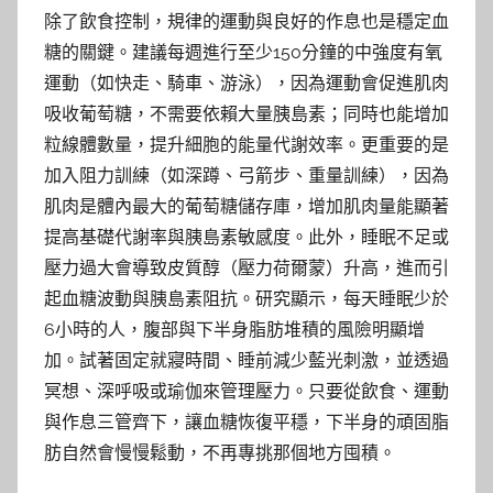
除了飲食控制，規律的運動與良好的作息也是穩定血
糖的關鍵。建議每週進行至少150分鐘的中強度有氧
運動（如快走、騎車、游泳），因為運動會促進肌肉
吸收葡萄糖，不需要依賴大量胰島素；同時也能增加
粒線體數量，提升細胞的能量代謝效率。更重要的是
加入阻力訓練（如深蹲、弓箭步、重量訓練），因為
肌肉是體內最大的葡萄糖儲存庫，增加肌肉量能顯著
提高基礎代謝率與胰島素敏感度。此外，睡眠不足或
壓力過大會導致皮質醇（壓力荷爾蒙）升高，進而引
起血糖波動與胰島素阻抗。研究顯示，每天睡眠少於
6小時的人，腹部與下半身脂肪堆積的風險明顯增
加。試著固定就寢時間、睡前減少藍光刺激，並透過
冥想、深呼吸或瑜伽來管理壓力。只要從飲食、運動
與作息三管齊下，讓血糖恢復平穩，下半身的頑固脂
肪自然會慢慢鬆動，不再專挑那個地方囤積。